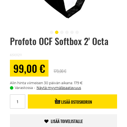
Profoto OCF Softbox 2' Octa
Skip
to
the
beginning
65101211
of
the
Alennushinta
99,00 €
images
179,00 €
gallery
Alin hinta viimeisen 30 päivän aikana: 179 €
Varastossa
Näytä myymäläsaatavuus
LISÄÄ OSTOSKORIIN
LISÄÄ TOIVELISTALLE