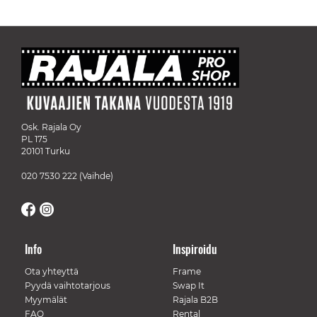
Osk. Rajala Oy
PL 175
20101 Turku
020 7530 222
(Vaihde)
Info
Inspiroidu
Ota yhteyttä
Frame
Pyydä vaihtotarjous
Swap It
Myymälät
Rajala B2B
FAQ
Rental