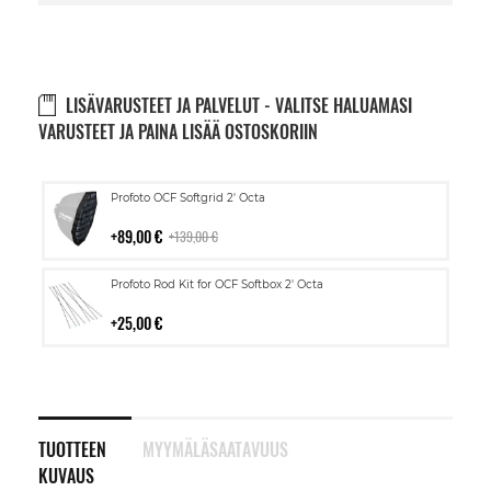
LISÄVARUSTEET JA PALVELUT - VALITSE HALUAMASI
VARUSTEET JA PAINA LISÄÄ OSTOSKORIIN
Lisää
Profoto OCF Softgrid 2' Octa
ostoskoriin
89,00 €
139,00 €
Lisää
Profoto Rod Kit for OCF Softbox 2' Octa
ostoskoriin
25,00 €
TUOTTEEN
MYYMÄLÄSAATAVUUS
KUVAUS