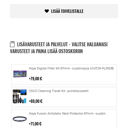
LISÄÄ TOIVELISTALLE
LISÄVARUSTEET JA PALVELUT - VALITSE HALUAMASI
VARUSTEET JA PAINA LISÄÄ OSTOSKORIIN
Lisää
Hoya Digital Filter Kit 67mm -suodinsarja (UV/CIR-PL/ND8)
ostoskoriin
79,00 €
Lisää
VSGO Cleaning Travel Kit -puhdistussetti
ostoskoriin
69,00 €
Lisää
Hoya Fusion Antistatic Next Protector 67mm -suodin
ostoskoriin
71,00 €