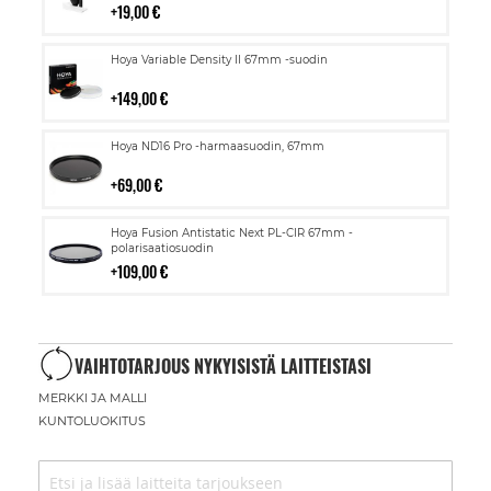
19,00 €
Lisää
Hoya Variable Density II 67mm -suodin
ostoskoriin
149,00 €
Lisää
Hoya ND16 Pro -harmaasuodin, 67mm
ostoskoriin
69,00 €
Lisää
Hoya Fusion Antistatic Next PL-CIR 67mm -
ostoskoriin
polarisaatiosuodin
109,00 €
VAIHTOTARJOUS NYKYISISTÄ LAITTEISTASI
MERKKI JA MALLI
KUNTOLUOKITUS