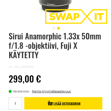
Sirui Anamorphic 1.33x 50mm
Skip
to
f/1.8 -objektiivi, Fuji X
the
beginning
of
KÄYTETTY
the
images
gallery
VL_002_229113635
299,00 €
Varastossa
Näytä myymäläsaatavuus
LISÄÄ OSTOSKORIIN