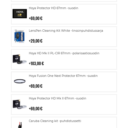
Lisää
Hoya Protector HD 67mm -suodin
ostoskoriin
69,00 €
Lisää
LensPen Cleaning Kit White -linssinpuhdistussarja
ostoskoriin
29,00 €
Lisää
Hoya HD Mk II PL-CIR 67mm -polarisaatiosuodin
ostoskoriin
103,00 €
Lisää
Hoya Fusion One Next Protector 67mm -suodin
ostoskoriin
69,00 €
Lisää
Hoya Protector HD Mk II 67mm -suodin
ostoskoriin
69,00 €
Lisää
Caruba Cleaning kit -puhdistussetti
ostoskoriin