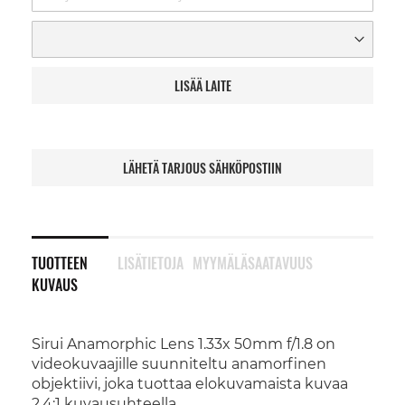
LISÄÄ LAITE
LÄHETÄ TARJOUS SÄHKÖPOSTIIN
TUOTTEEN
LISÄTIETOJA
MYYMÄLÄSAATAVUUS
KUVAUS
Sirui Anamorphic Lens 1.33x 50mm f/1.8 on
videokuvaajille suunniteltu anamorfinen
objektiivi, joka tuottaa elokuvamaista kuvaa
2.4:1 kuvausuhteella.