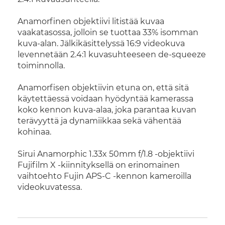
Anamorfinen objektiivi litistää kuvaa
vaakatasossa, jolloin se tuottaa 33% isomman
kuva-alan. Jälkikäsittelyssä 16:9 videokuva
levennetään 2.4:1 kuvasuhteeseen de-squeeze
toiminnolla.
Anamorfisen objektiivin etuna on, että sitä
käytettäessä voidaan hyödyntää kamerassa
koko kennon kuva-alaa, joka parantaa kuvan
terävyyttä ja dynamiikkaa sekä vähentää
kohinaa.
Sirui Anamorphic 1.33x 50mm f/1.8 -objektiivi
Fujifilm X -kiinnityksellä on erinomainen
vaihtoehto Fujin APS-C -kennon kameroilla
videokuvatessa.