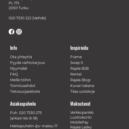
PL 175
20101 Turku
020 7530 222
(Vaihde)
Info
Inspiroidu
Ota yhteyttä
Frame
Pyydä vaihtotarjous
Swap It
Myymälät
Rajala B2B
FAQ
Rental
Meille töihin
Rajala Blogi
Toimitusehdot
Kuvan takana
Tietosuojaseloste
Tilaa uutiskirje
Asiakaspalvelu
Maksutavat
Verkkopankki
Puh.
020 7530 275
Luottokortti
(arkisin klo 8-18)
MobilePay
Matkapuhelin-/pv-maksu 17
Rajala Lasku