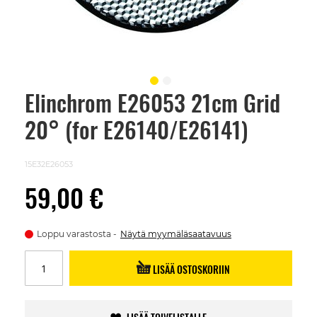
Elinchrom E26053 21cm Grid
Skip
to
20° (for E26140/E26141)
the
beginning
of
the
15E32E26053
images
gallery
59,00 €
Loppu varastosta
Näytä myymäläsaatavuus
LISÄÄ OSTOSKORIIN