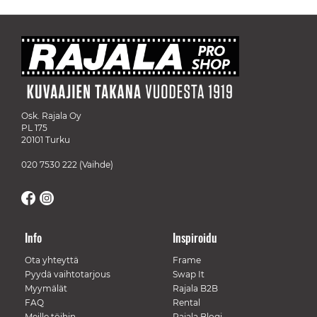
Osk. Rajala Oy
PL 175
20101 Turku
020 7530 222
(Vaihde)
Info
Inspiroidu
Ota yhteyttä
Frame
Pyydä vaihtotarjous
Swap It
Myymälät
Rajala B2B
FAQ
Rental
Meille töihin
Rajala Blogi