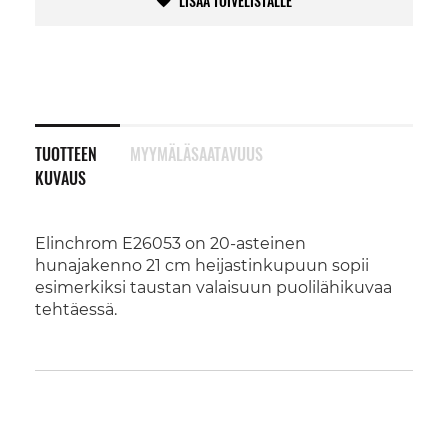
LISÄÄ TOIVELISTALLE
TUOTTEEN
MYYMÄLÄSAATAVUUS
KUVAUS
Elinchrom E26053 on 20-asteinen
hunajakenno 21 cm heijastinkupuun sopii
esimerkiksi taustan valaisuun puolilähikuvaa
tehtäessä.