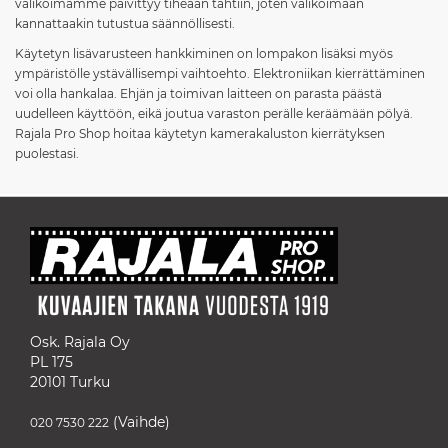
valikoimamme päivittyy tiheään tahtiin, joten valikoimaan
kannattaakin tutustua säännöllisesti.
Käytetyn lisävarusteen hankkiminen on lompakon lisäksi myös
ympäristölle ystävällisempi vaihtoehto. Elektroniikan kierrättäminen
voi olla hankalaa. Ehjän ja toimivan laitteen on parasta päästä
uudelleen käyttöön, eikä joutua varaston perälle keräämään pölyä.
Rajala Pro Shop hoitaa käytetyn kamerakaluston kierrätyksen
puolestasi.
Osk. Rajala Oy
PL 175
20101 Turku
(Vaihde)
020 7530 222