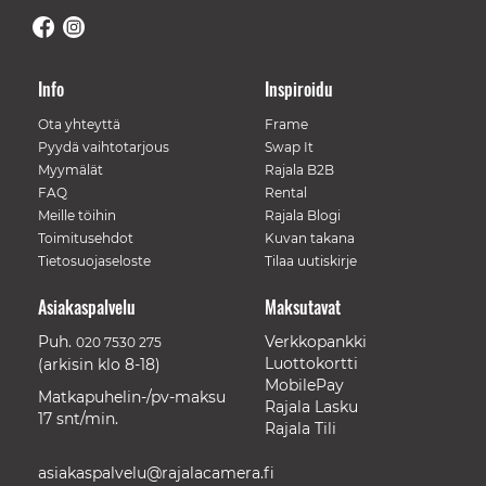
Info
Inspiroidu
Ota yhteyttä
Frame
Pyydä vaihtotarjous
Swap It
Myymälät
Rajala B2B
FAQ
Rental
Meille töihin
Rajala Blogi
Toimitusehdot
Kuvan takana
Tietosuojaseloste
Tilaa uutiskirje
Asiakaspalvelu
Maksutavat
Puh.
Verkkopankki
020 7530 275
Luottokortti
(arkisin klo 8-18)
MobilePay
Matkapuhelin-/pv-maksu
Rajala Lasku
17 snt/min.
Rajala Tili
asiakaspalvelu@rajalacamera.fi