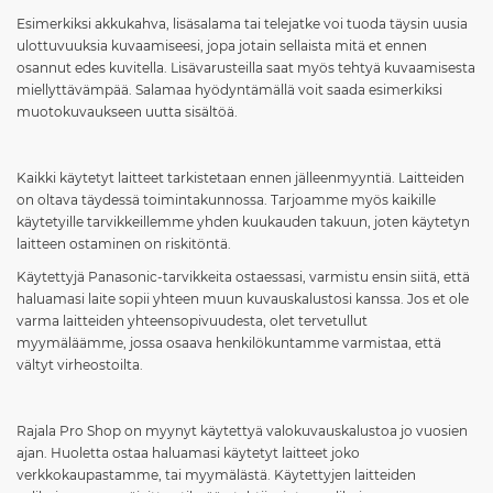
Esimerkiksi akkukahva, lisäsalama tai telejatke voi tuoda täysin uusia
ulottuvuuksia kuvaamiseesi, jopa jotain sellaista mitä et ennen
osannut edes kuvitella. Lisävarusteilla saat myös tehtyä kuvaamisesta
miellyttävämpää. Salamaa hyödyntämällä voit saada esimerkiksi
muotokuvaukseen uutta sisältöä.
Kaikki käytetyt laitteet tarkistetaan ennen jälleenmyyntiä. Laitteiden
on oltava täydessä toimintakunnossa. Tarjoamme myös kaikille
käytetyille tarvikkeillemme yhden kuukauden takuun, joten käytetyn
laitteen ostaminen on riskitöntä.
Käytettyjä Panasonic-tarvikkeita ostaessasi, varmistu ensin siitä, että
haluamasi laite sopii yhteen muun kuvauskalustosi kanssa. Jos et ole
varma laitteiden yhteensopivuudesta, olet tervetullut
myymäläämme, jossa osaava henkilökuntamme varmistaa, että
vältyt virheostoilta.
Rajala Pro Shop on myynyt käytettyä valokuvauskalustoa jo vuosien
ajan. Huoletta ostaa haluamasi käytetyt laitteet joko
verkkokaupastamme, tai myymälästä. Käytettyjen laitteiden