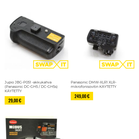
Jupio JBG-P051 -akkukahva
Panasonic DMW-XLR1 XLR-
(Panasonic DC-GH5 / DC-GH5s)
mikrofonisovitin KÄYTETTY
KÄYTETTY
249,00 €
29,00 €