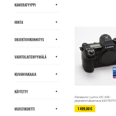
KAMERATYYPPI
HINTA
OBJEKTIIVIKIINNITYS
VAIHTOLAITEMYYMÄLÄ
KUVANVAKAAJA
KÄYTETTY
Panasonic Lumix DC-S1R -
järjestelmäkamera KÄYTETT
1 499,00 €
MUISTIKORTTI