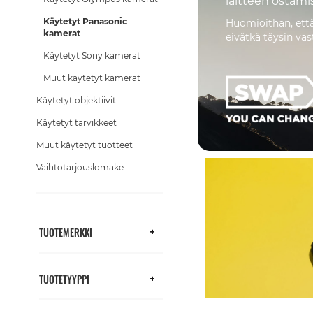
laitteen ostamis
Käytetyt Panasonic
Huomioithan, että
kamerat
eivätkä täysin va
Käytetyt Sony kamerat
Muut käytetyt kamerat
Käytetyt objektiivit
Käytetyt tarvikkeet
Muut käytetyt tuotteet
Vaihtotarjouslomake
TUOTEMERKKI
TUOTETYYPPI