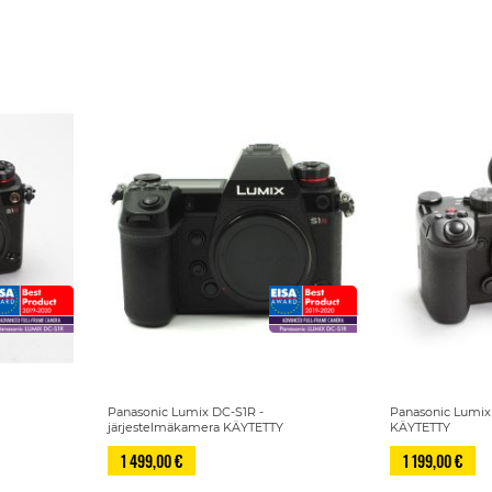
Panasonic Lumix DC-S1R -
Panasonic Lumix 
Y
järjestelmäkamera KÄYTETTY
KÄYTETTY
1 499,00 €
1 199,00 €