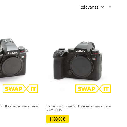
Nousev
S5 II -järjestelmäkamera
Panasonic Lumix S5 II -järjestelmäkamera
KÄYTETTY
1 199,00 €