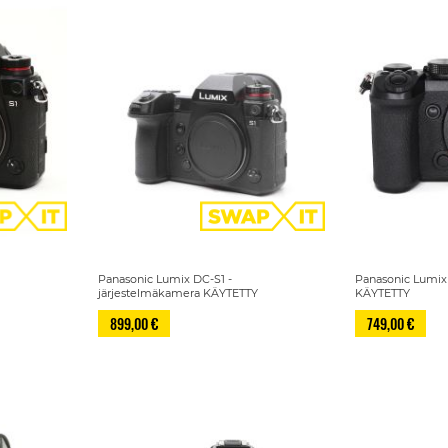
Panasonic Lumix DC-S1 -
Panasonic Lumix
Y
järjestelmäkamera KÄYTETTY
KÄYTETTY
899,00 €
749,00 €