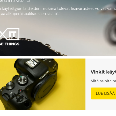
esta riskitöntä.
 käytettyjen laitteiden mukana tulevat lisävarusteet voivat vaihd
staa alkuperäispakkauksen sisältöä.
Vinkit kä
Mitä asioita 
LUE LISÄÄ 