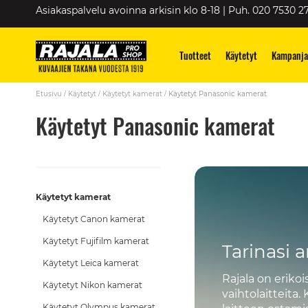
Skip
Asiakaspalvelu avoinna arkisin klo 8-18 | Puh. 020 7530 2
to
Content
Tuotteet
Käytetyt
Kampanja
Etusivu
Käytetyt
Käytetyt kamerat
Käytetyt Panasonic kamerat
Käytetyt Panasonic kamerat
Käytetyt kamerat
Käytetyt Canon kamerat
Käytetyt Fujifilm kamerat
Tarinasi 
Käytetyt Leica kamerat
Rajala on eriko
Käytetyt Nikon kamerat
vaihtolaitteita
Käytetyt Olympus kamerat