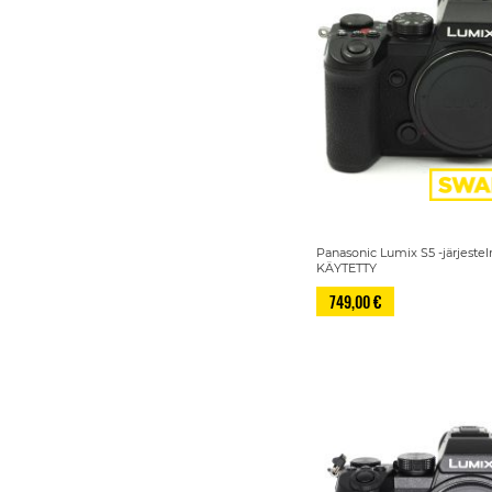
Panasonic Lumix S5 -järjest
KÄYTETTY
749,00 €