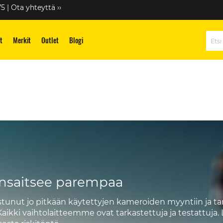
75 |
Ota yhteyttä ››
t
Merkit
Outlet
Blogi
Hae
ansaitsee parempaa
istunut jo pitkään käytettyjen kameroiden myyntiin ja t
. Kaikki vaihtolaitteemme ovat tarkastettuja ja testattuj