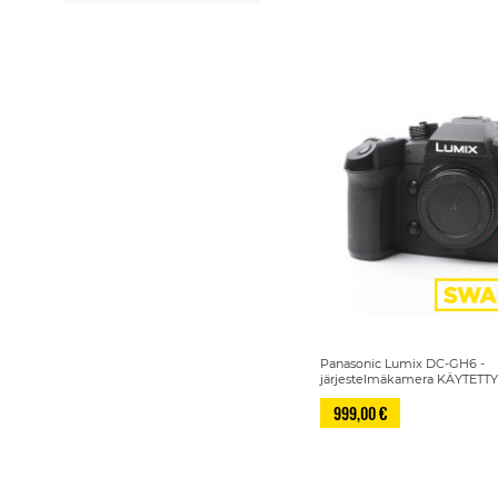
Panasonic Lumix DC-GH6 -
järjestelmäkamera KÄYTETT
999,00 €