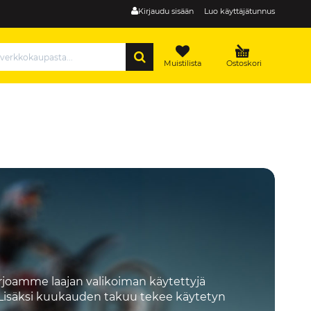
Kirjaudu sisään
Luo käyttäjätunnus
HAE
Muistilista
Ostoskori
arjoamme laajan valikoiman käytettyjä
a. Lisäksi kuukauden takuu tekee käytetyn