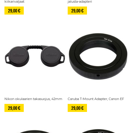
kiikarivaljaat
jalusta-adapteri
29,00 €
29,00 €
Nikon okulaarien takasuojus, 42mm
Caruba T-Mount Adapter, Canon EF
29,00 €
29,00 €