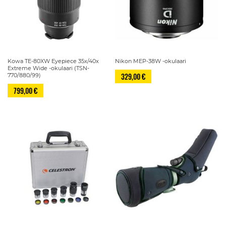
Kowa TE-80XW Eyepiece 35x/40x
Nikon MEP-38W -okulaari
Extreme Wide -okulaari (TSN-
329,00 €
770/880/99)
799,00 €