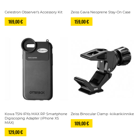
Celestron Observer's Accessory Kit
Zeiss Gavia Neoprene Stay-On Case
169,00 €
159,00 €
Kowa TSN-IPXs MAX RP Smartphone
Zeiss Binocular Clamp -kiikarikiinnike
Digiscoping Adapter (iPhone XS
109,00 €
MAX)
129,00 €