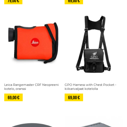
79,00 €
69,00 €
Leica Rangemaster CRF Neopreeni
GPO Harness with Chest Pocket -
kotelo, oranssi
kiikarivaljaat kotelolla
69,00 €
69,00 €