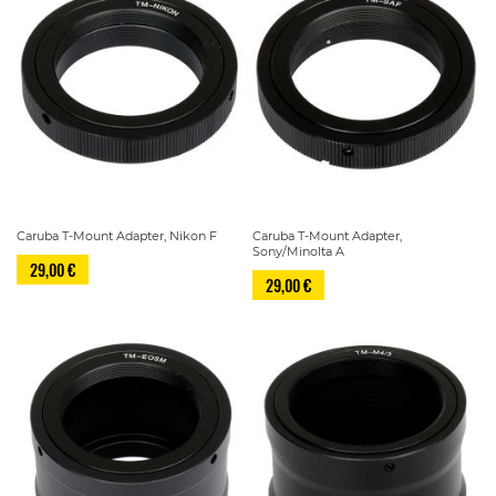
Caruba T-Mount Adapter, Nikon F
Caruba T-Mount Adapter,
Sony/Minolta A
29,00 €
29,00 €