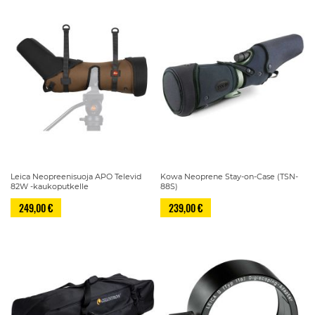
Leica Neopreenisuoja APO Televid
Kowa Neoprene Stay-on-Case (TSN-
82W -kaukoputkelle
88S)
249,00 €
239,00 €