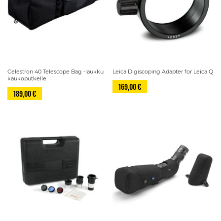
Celestron 40 Telescope Bag -laukku
Leica Digiscoping Adapter for Leica Q
kaukoputkelle
169,00 €
189,00 €