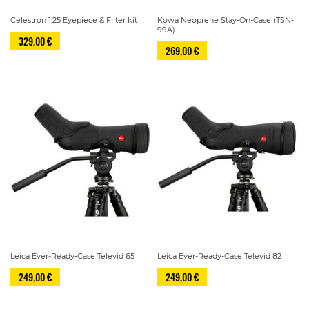
Celestron 1,25 Eyepiece & Filter kit
Kowa Neoprene Stay-On-Case (TSN-
99A)
329,00 €
269,00 €
Leica Ever-Ready-Case Televid 65
Leica Ever-Ready-Case Televid 82
249,00 €
249,00 €