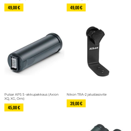
49,00 €
49,00 €
Pulsar APS 5 -akkupakkaus (Axion
Nikon TRA-2 jalustasovite
XQ, XG, Orni)
39,00 €
45,00 €