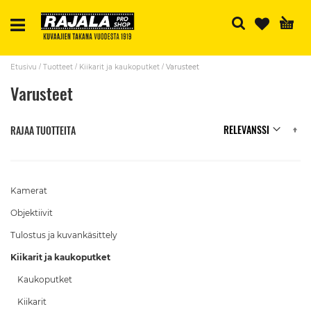
H
Etusivu
Tuotteet
Kiikarit ja kaukoputket
Varusteet
Varusteet
N
RAJAA TUOTTEITA
Kamerat
Objektiivit
Tulostus ja kuvankäsittely
Kiikarit ja kaukoputket
Kaukoputket
Kiikarit