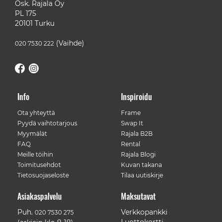
Osk. Rajala Oy
PL 175
20101 Turku
(Vaihde)
020 7530 222
Info
Inspiroidu
Ota yhteyttä
Frame
Pyydä vaihtotarjous
Swap It
Myymälät
Rajala B2B
FAQ
Rental
Meille töihin
Rajala Blogi
Toimitusehdot
Kuvan takana
Tietosuojaseloste
Tilaa uutiskirje
Asiakaspalvelu
Maksutavat
Puh.
Verkkopankki
020 7530 275