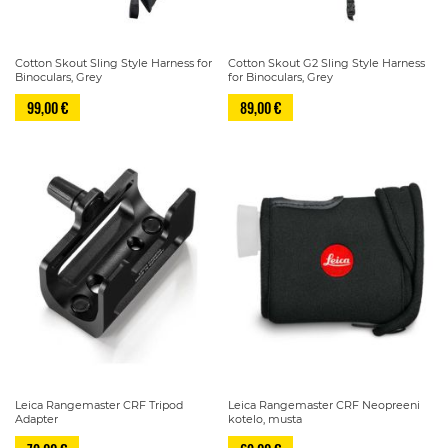
Cotton Skout Sling Style Harness for
Cotton Skout G2 Sling Style Harness
Binoculars, Grey
for Binoculars, Grey
99,00 €
89,00 €
Leica Rangemaster CRF Tripod
Leica Rangemaster CRF Neopreeni
Adapter
kotelo, musta