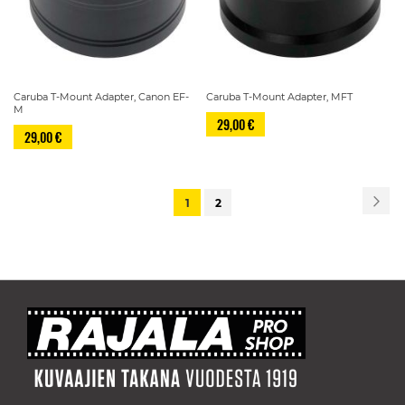
Caruba T-Mount Adapter, Canon EF-
Caruba T-Mount Adapter, MFT
M
29,00 €
29,00 €
Sivu
Siv
Se
You're
Sivu
1
2
currently
reading
page