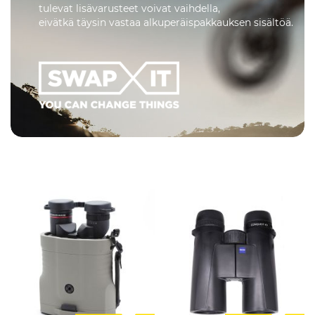
tulevat lisävarusteet voivat vaihdella,
eivätkä täysin vastaa alkuperäispakkauksen sisältöä.