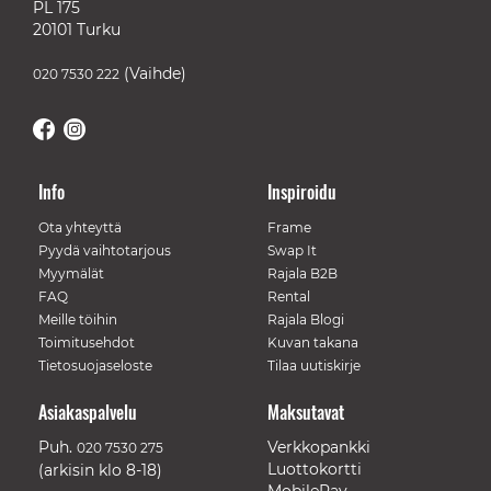
PL 175
20101 Turku
(Vaihde)
020 7530 222
Info
Inspiroidu
Ota yhteyttä
Frame
Pyydä vaihtotarjous
Swap It
Myymälät
Rajala B2B
FAQ
Rental
Meille töihin
Rajala Blogi
Toimitusehdot
Kuvan takana
Tietosuojaseloste
Tilaa uutiskirje
Asiakaspalvelu
Maksutavat
Puh.
Verkkopankki
020 7530 275
Luottokortti
(arkisin klo 8-18)