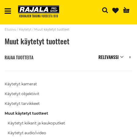
H
Etusivu
Käytetyt
Muut käytetyt tuotteet
Muut käytetyt tuotteet
N
RAJAA TUOTTEITA
Käytetyt kamerat
Käytetyt objektiivit
Käytetyt tarvikkeet
Muut käytetyt tuotteet
Käytetyt kiikarit ja kaukoputket
Käytetyt audio/video