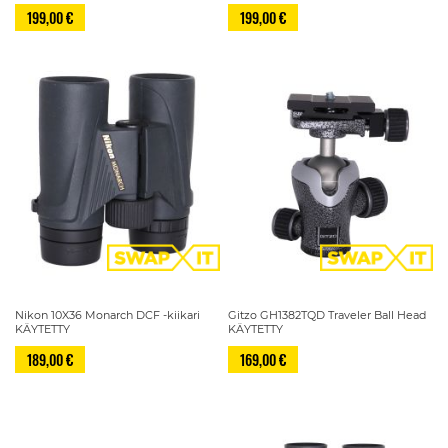
199,00 €
199,00 €
Nikon 10X36 Monarch DCF -kiikari
Gitzo GH1382TQD Traveler Ball Head
KÄYTETTY
KÄYTETTY
189,00 €
169,00 €