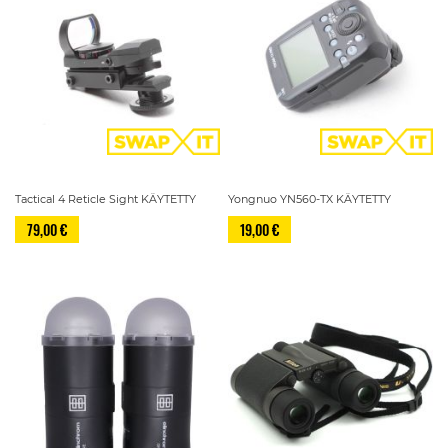
Tactical 4 Reticle Sight KÄYTETTY
Yongnuo YN560-TX KÄYTETTY
79,00 €
19,00 €