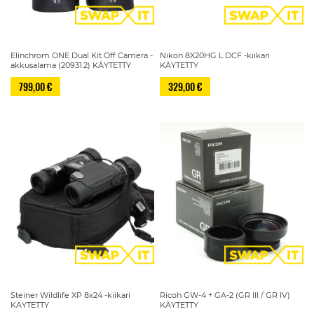
Elinchrom ONE Dual Kit Off Camera -
Nikon 8X20HG L DCF -kiikari
akkusalama (20931.2) KÄYTETTY
KÄYTETTY
799,00 €
329,00 €
Steiner Wildlife XP 8x24 -kiikari
Ricoh GW-4 + GA-2 (GR III / GR IV)
KÄYTETTY
KÄYTETTY