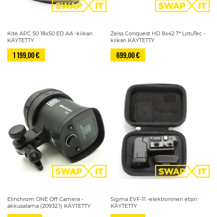
Kite APC 50 18x50 ED AA -kiikari
Zeiss Conquest HD 8x42 T* LotuTec -
KÄYTETTY
kiikari KÄYTETTY
1 199,00 €
699,00 €
Elinchrom ONE Off Camera -
Sigma EVF-11 -elektroninen etsin
akkusalama (20932.1) KÄYTETTY
KÄYTETTY