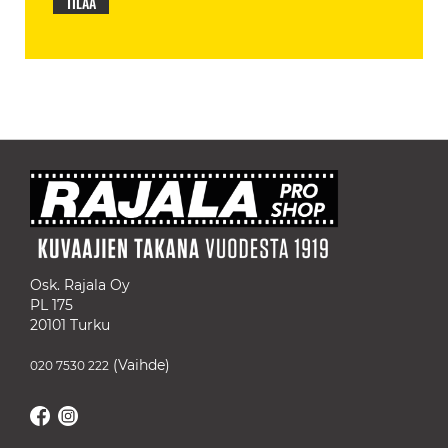
TILAA
Osk. Rajala Oy
PL 175
20101 Turku
(Vaihde)
020 7530 222