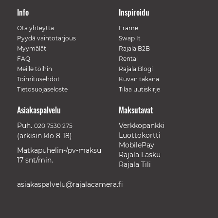
Info
Inspiroidu
Ota yhteyttä
Frame
Pyydä vaihtotarjous
Swap It
Myymälät
Rajala B2B
FAQ
Rental
Meille töihin
Rajala Blogi
Toimitusehdot
Kuvan takana
Tietosuojaseloste
Tilaa uutiskirje
Asiakaspalvelu
Maksutavat
Puh.
Verkkopankki
020 7530 275
Luottokortti
(arkisin klo 8-18)
MobilePay
Matkapuhelin-/pv-maksu
Rajala Lasku
17 snt/min.
Rajala Tili
asiakaspalvelu@rajalacamera.fi