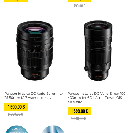
1 799,00 €
Panasonic Leica DG Vario-Summilux
Panasonic Leica DG Vario-Elmar 100-
25-50mm f/1.7 Asph. objektiivi
400mm f/4-6.3 II Asph. Power OIS -
objektiivi
1 599,00 €
1 599,00 €
2 089,00 €
1 849,00 €