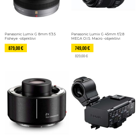
Panasonic Lumix G 8mm f/3.5
Panasonic Lumix G 45mm f/2.8
Fisheye -objektiivi
MEGA O.I.S. Macro -objektiivi
879,00 €
749,00 €
829,00 €