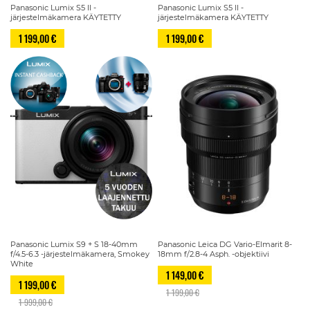
Panasonic Lumix S5 II -
Panasonic Lumix S5 II -
järjestelmäkamera KÄYTETTY
järjestelmäkamera KÄYTETTY
1 199,00 €
1 199,00 €
Panasonic Lumix S9 + S 18-40mm
Panasonic Leica DG Vario-Elmarit 8-
f/4.5-6.3 -järjestelmäkamera, Smokey
18mm f/2.8-4 Asph. -objektiivi
White
1 149,00 €
1 199,00 €
1 199,00 €
1 999,00 €