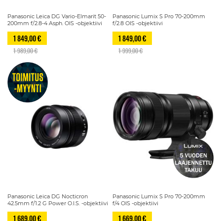
Panasonic Leica DG Vario-Elmarit 50-
Panasonic Lumix S Pro 70-200mm
200mm f/2.8-4 Asph. OIS -objektiivi
f/2.8 OIS -objektiivi
1 849,00 €
1 849,00 €
1 989,00 €
1 999,00 €
Panasonic Leica DG Nocticron
Panasonic Lumix S Pro 70-200mm
42.5mm f/1.2 G Power O.I.S. -objektiivi
f/4 OIS -objektiivi
1 689,00 €
1 669,00 €