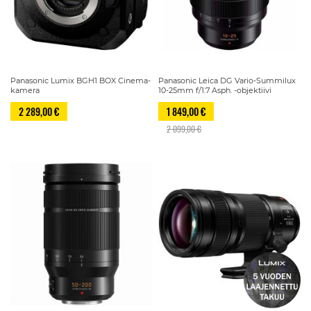
Panasonic Lumix BGH1 BOX Cinema-
Panasonic Leica DG Vario-Summilux
kamera
10-25mm f/1.7 Asph. -objektiivi
2 289,00 €
1 849,00 €
2 099,00 €