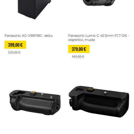
Panasonic AG-VBR118G -akku
Panasonic Lumix G 42.5mm f/1.7 OIS -
objektiivi, musta
399,00 €
379,00 €
529,00 €
449,00 €