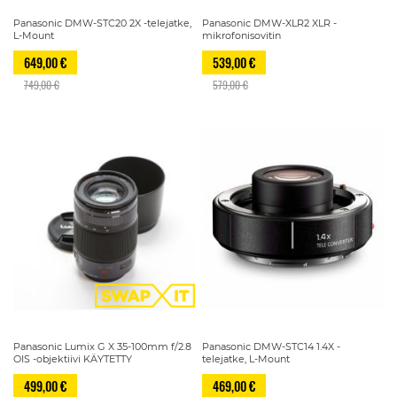
Panasonic DMW-STC20 2X -telejatke,
Panasonic DMW-XLR2 XLR -
L-Mount
mikrofonisovitin
649,00 €
539,00 €
749,00 €
579,00 €
Panasonic Lumix G X 35-100mm f/2.8
Panasonic DMW-STC14 1.4X -
OIS -objektiivi KÄYTETTY
telejatke, L-Mount
499,00 €
469,00 €