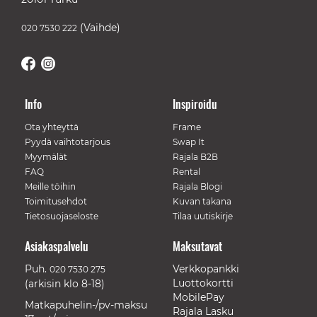
(Vaihde)
020 7530 222
Info
Inspiroidu
Ota yhteyttä
Frame
Pyydä vaihtotarjous
Swap It
Myymälät
Rajala B2B
FAQ
Rental
Meille töihin
Rajala Blogi
Toimitusehdot
Kuvan takana
Tietosuojaseloste
Tilaa uutiskirje
Asiakaspalvelu
Maksutavat
Puh.
Verkkopankki
020 7530 275
Luottokortti
(arkisin klo 8-18)
MobilePay
Matkapuhelin-/pv-maksu
Rajala Lasku