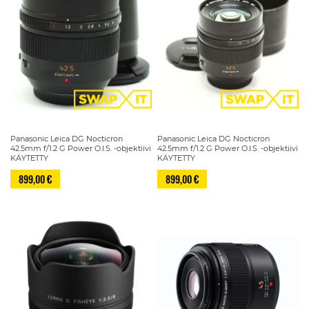
Panasonic Leica DG Nocticron
Panasonic Leica DG Nocticron
42.5mm f/1.2 G Power O.I.S. -objektiivi
42.5mm f/1.2 G Power O.I.S. -objektiivi
KÄYTETTY
KÄYTETTY
899,00 €
899,00 €