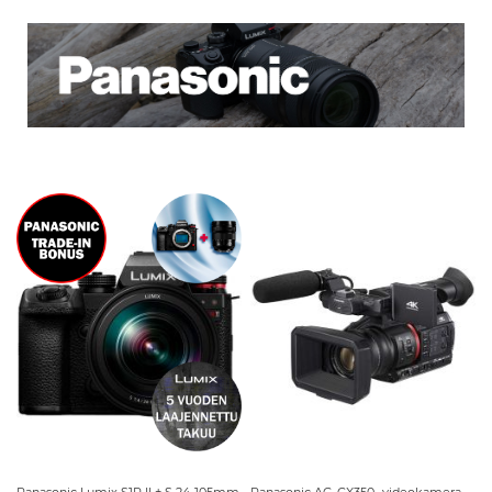
Panasonic Lumix S1R II + S 24-105mm
Panasonic AG-CX350 -videokamera