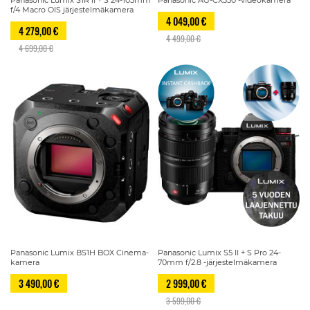
f/4 Macro OIS järjestelmäkamera
4 049,00 €
4 279,00 €
4 499,00 €
4 699,00 €
Panasonic Lumix BS1H BOX Cinema-
Panasonic Lumix S5 II + S Pro 24-
kamera
70mm f/2.8 -järjestelmäkamera
3 490,00 €
2 999,00 €
3 599,00 €