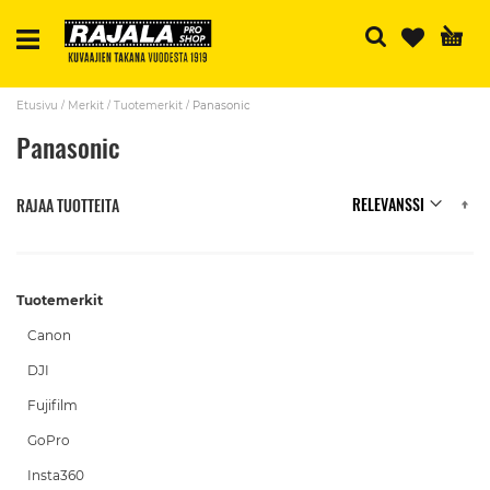
H
Etusivu
Merkit
Tuotemerkit
Panasonic
Panasonic
N
RAJAA TUOTTEITA
Tuotemerkit
Canon
DJI
Fujifilm
GoPro
Insta360