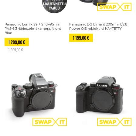
Panasonic Lumix S9 + S 18-40mm
Panasonic DG Elmarit 200mm f/2.8
f/4.5-6.3 -järjestelmäkamera, Night
Power OIS -objektiivi KÄYTETTY
Blue
1 199,00 €
1 299,00 €
1 999,00 €