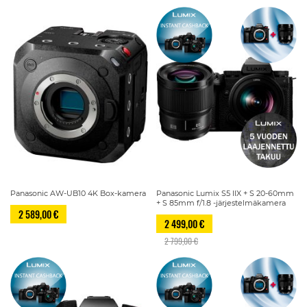
Panasonic AW-UB10 4K Box-kamera
Panasonic Lumix S5 IIX + S 20-60mm
+ S 85mm f/1.8 -järjestelmäkamera
2 589,00 €
2 499,00 €
2 799,00 €