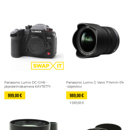
Panasonic Lumix DC-GH6 -
Panasonic Lumix G Vario 7-14mm f/4
järjestelmäkamera KÄYTETTY
-objektiivi
999,00 €
989,00 €
1 049,00 €