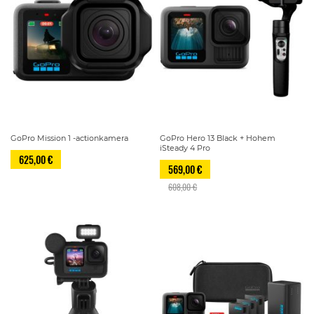
GoPro Mission 1 -actionkamera
GoPro Hero 13 Black + Hohem
iSteady 4 Pro
625,00 €
569,00 €
608,00 €