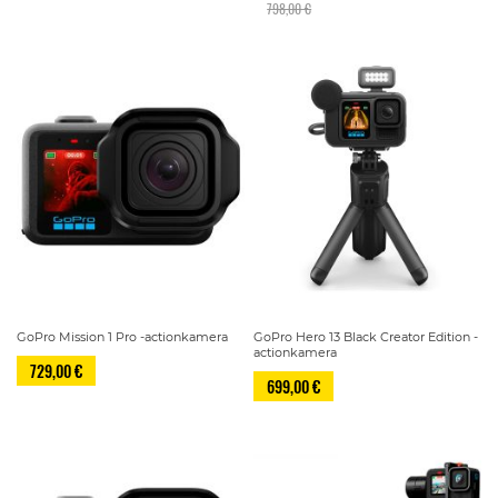
798,00 €
GoPro Mission 1 Pro -actionkamera
GoPro Hero 13 Black Creator Edition -
actionkamera
729,00 €
699,00 €