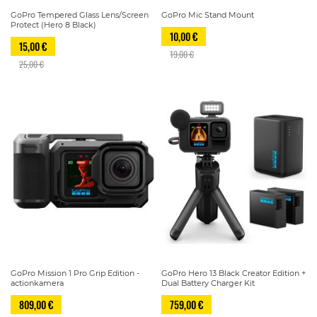
GoPro Tempered Glass Lens/Screen
GoPro Mic Stand Mount
Protect (Hero 8 Black)
10,00 €
15,00 €
19,00 €
25,00 €
GoPro Mission 1 Pro Grip Edition -
GoPro Hero 13 Black Creator Edition +
actionkamera
Dual Battery Charger Kit
809,00 €
759,00 €