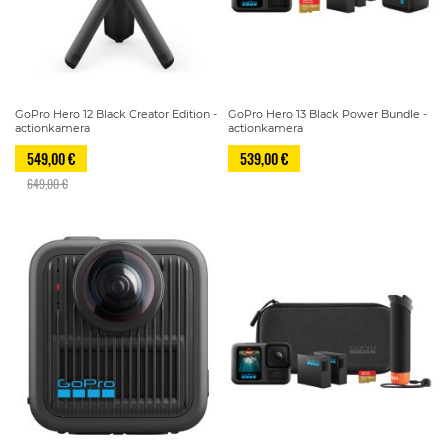
GoPro Hero 12 Black Creator Edition -
GoPro Hero 13 Black Power Bundle -
actionkamera
actionkamera
549,00 €
539,00 €
649,00 €