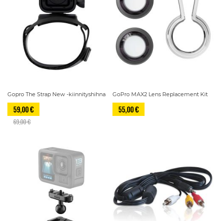
Gopro The Strap New -kiinnityshihna
GoPro MAX2 Lens Replacement Kit
59,00 €
55,00 €
69,00 €