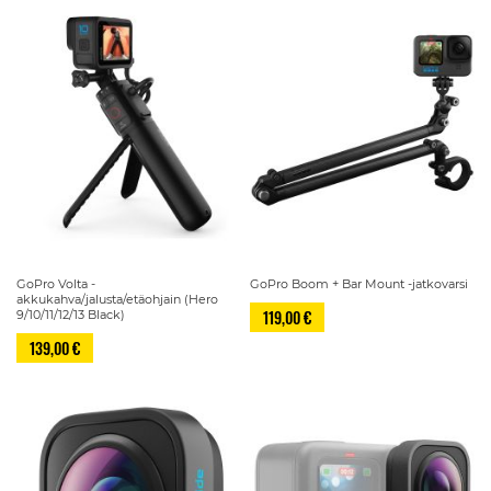
GoPro Volta -
GoPro Boom + Bar Mount -jatkovarsi
akkukahva/jalusta/etäohjain (Hero
119,00 €
9/10/11/12/13 Black)
139,00 €