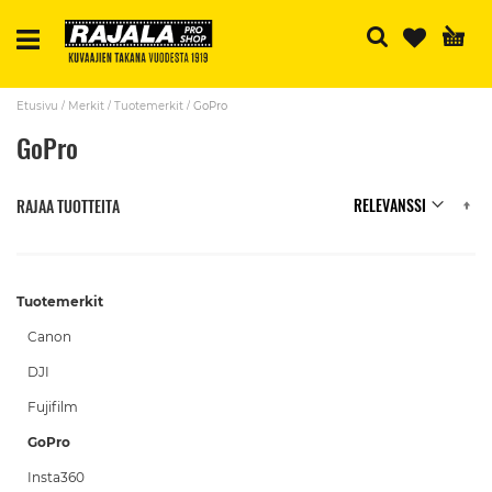
H
Etusivu
Merkit
Tuotemerkit
GoPro
GoPro
N
RAJAA TUOTTEITA
Tuotemerkit
Canon
DJI
Fujifilm
GoPro
Insta360