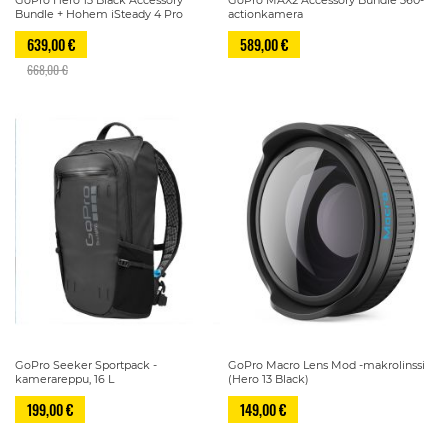
Bundle + Hohem iSteady 4 Pro
actionkamera
639,00 €
589,00 €
668,00 €
GoPro Seeker Sportpack -
GoPro Macro Lens Mod -makrolinssi
kamerareppu, 16 L
(Hero 13 Black)
199,00 €
149,00 €