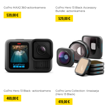
GoPro MAX2 360-actionkamera
GoPro Hero 13 Black Accessory
Bundle -actionkamera
539,00 €
529,00 €
GoPro Hero 13 Black -actionkamera
GoPro Lens Collection -linssisarja
(Hero 13 Black)
469,00 €
419,00 €