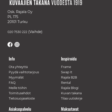
Osk. Rajala Oy
PL 175
20101 Turku
(Vaihde)
020 7530 222
Info
Inspiroidu
Ota yhteyttä
Frame
Pyydä vaihtotarjous
Swap It
Myymälät
Rajala B2B
FAQ
Rental
Meille töihin
Rajala Blogi
Toimitusehdot
Kuvan takana
Tietosuojaseloste
Tilaa uutiskirje
Asiakaspalvelu
Maksutavat