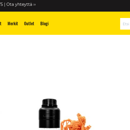
75 |
Ota yhteyttä ››
t
Merkit
Outlet
Blogi
Hae