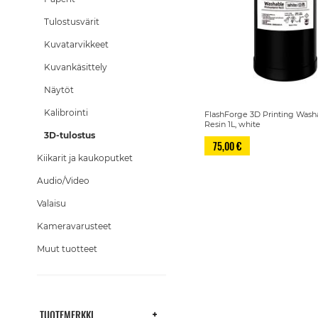
Tulostusvärit
Kuvatarvikkeet
Kuvankäsittely
Näytöt
Kalibrointi
FlashForge 3D Printing Was
Resin 1L, white
3D-tulostus
75,00 €
Kiikarit ja kaukoputket
Audio/Video
Valaisu
Kameravarusteet
Muut tuotteet
TUOTEMERKKI