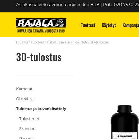
Skip
Asiakaspalvelu avoinna arkisin klo 8-18 | Puh. 020 7530 2
to
Content
Tuotteet
Käytetyt
Kampanja
Etusivu
Tuotteet
Tulostus ja kuvankäsittely
3D-tulostus
3D-tulostus
Kamerat
Objektiivit
Tulostus ja kuvankäsittely
Tulostimet
Skannerit
Paperit