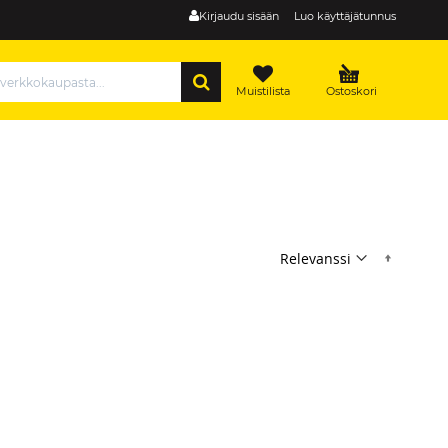
Kirjaudu sisään
Luo käyttäjätunnus
HAE
Muistilista
Ostoskori
Nousev