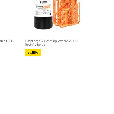
hable LCD
FlashForge 3D Printing Washable LCD
Resin 1L, beige
75,00 €
Sivu