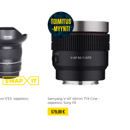
f/3.5 -objektiivi,
Samyang V-AF 45mm T1.9 Cine -
objektiivi, Sony FE
579,00 €