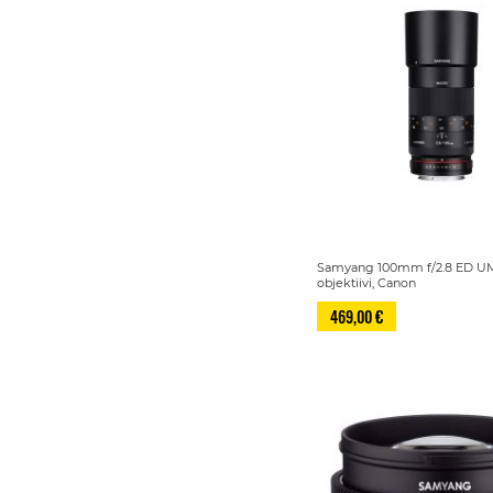
Samyang 100mm f/2.8 ED U
objektiivi, Canon
469,00 €