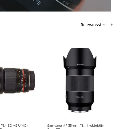
Nousev
/1.4 ED AS UMC -
Samyang AF 35mm f/1.4 II -objektiivi,