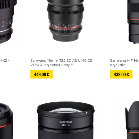
MK2 -
Samyang 16mm T2.2 ED AS UMC CS
Samyang MF 14mm
VDSLR -objektiivi, Sony E
objektiivi
449,00 €
439,00 €