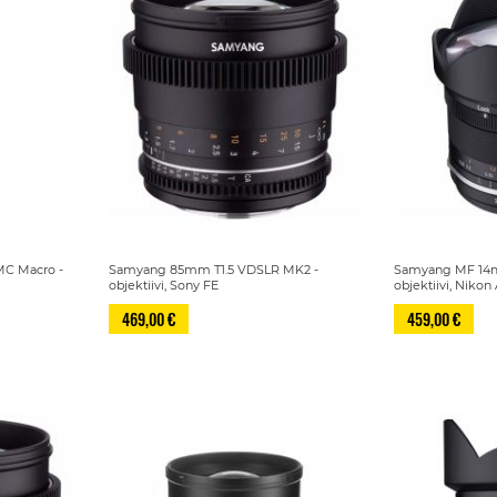
MC Macro -
Samyang 85mm T1.5 VDSLR MK2 -
Samyang MF 14mm
objektiivi, Sony FE
objektiivi, Nikon
469,00 €
459,00 €