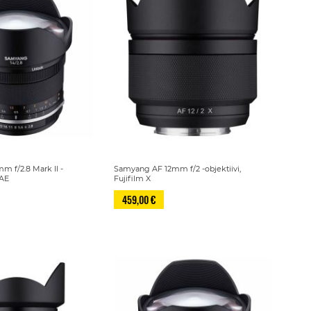
 f/2.8 Mark II -
Samyang AF 12mm f/2 -objektiivi,
 AE
Fujifilm X
459,00 €