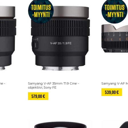
ne -
Samyang V-AF 35mm T1.9 Cine -
Samyang V-AF M
objektiivi, Sony FE
539,00 €
579,00 €