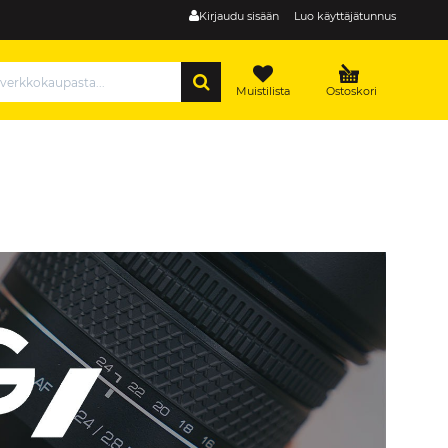
Kirjaudu sisään
Luo käyttäjätunnus
HAE
Muistilista
Ostoskori