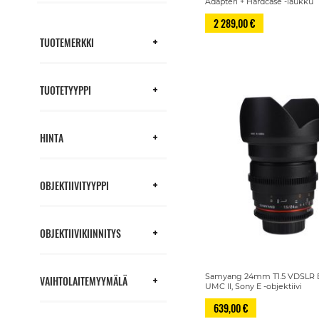
Adapteri + Hardcase -laukku
2 289,00 €
TUOTEMERKKI
TUOTETYYPPI
HINTA
OBJEKTIIVITYYPPI
OBJEKTIIVIKIINNITYS
Samyang 24mm T1.5 VDSLR E
VAIHTOLAITEMYYMÄLÄ
UMC II, Sony E -objektiivi
639,00 €