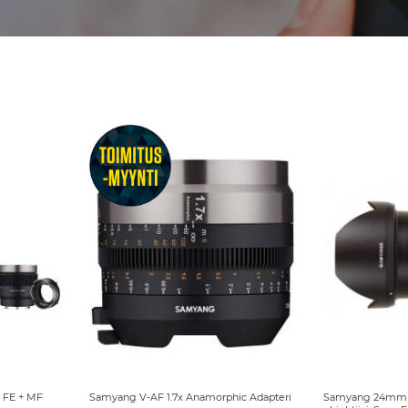
y FE + MF
Samyang V-AF 1.7x Anamorphic Adapteri
Samyang 24mm f