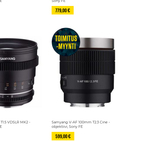
FE
Sony FE
779,00 €
1.5 VDSLR MK2 -
Samyang V-AF 100mm T2.3 Cine -
FE
objektiivi, Sony FE
599,00 €