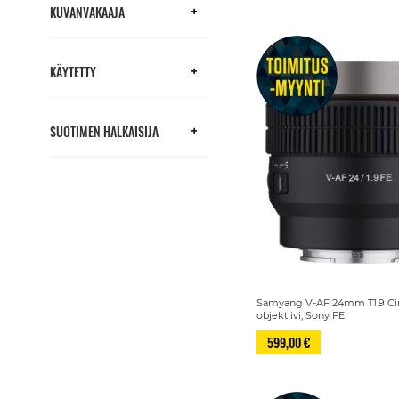
KUVANVAKAAJA
KÄYTETTY
SUOTIMEN HALKAISIJA
Samyang V-AF 24mm T1.9 Ci
objektiivi, Sony FE
599,00 €