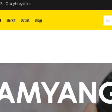
75 |
Ota yhteyttä ››
t
Merkit
Outlet
Blogi
Hae