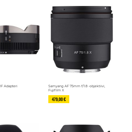
F Adapteri
Samyang AF 75mm f/1.8 -objektiivi,
Fujifilm X
479,00 €