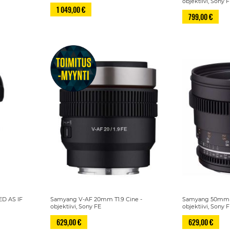
objektiivi, Sony 
1 049,00 €
799,00 €
D AS IF
Samyang V-AF 20mm T1.9 Cine -
Samyang 50mm T
objektiivi, Sony FE
objektiivi, Sony 
629,00 €
629,00 €