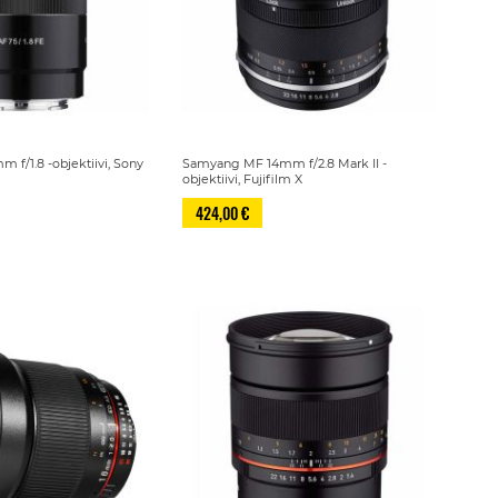
f/1.8 -objektiivi, Sony
Samyang MF 14mm f/2.8 Mark II -
objektiivi, Fujifilm X
424,00 €