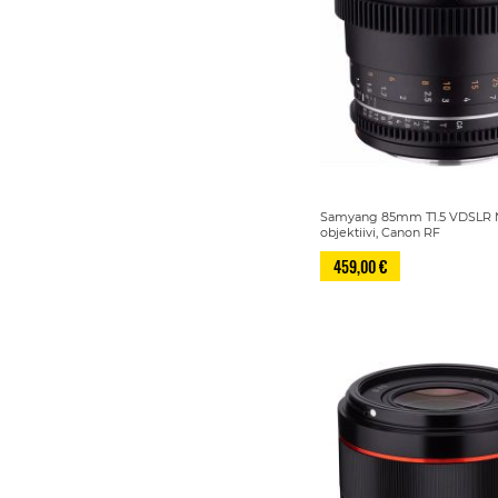
Samyang 85mm T1.5 VDSLR 
objektiivi, Canon RF
459,00 €