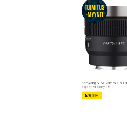
Samyang V-AF 75mm T1.9 Ci
objektiivi, Sony FE
579,00 €