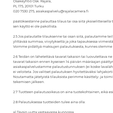
Osakeyhtiö Osk. Rajala,
PL 175, 20101 Turku
020 7530 275, asiakaspalvelu@rajalacamera.fi
päätöksestänne palauttaa tilaus tai osa siitä yksiselitteisellä
sen käyttö ei ole pakollista.
2.5 Jos palautatte tilauksenne tai osan siitä, palautamme t
ylittävää summaa, viivytyksettä ja joka tapauksessa viimei
Voimme pidättyä maksujen palautuksesta, kunnes olemme saa
2.6 Teidän on lähetettävä tavarat takaisin tai luovutettava n
tavarat takaisin ennen kyseisen 14 päivän määräajan päätty
asiakaspalvelustamme palautustunnuksen (ei koske lavaläh
ei veloiteta. Jos valitset palautuksen hyvitettäväksi lahja
Noutamatta jätetyistä tilauksista perimme käsittely- ja to
tekemisen jälkeen.
2.7 Tuotteen palautusoikeus on aina tuotekohtainen, eikä e
2.8 Palautuksessa tuotteiden tulee aina olla:
a) Täysin uutta vastaavassa kunnossa.