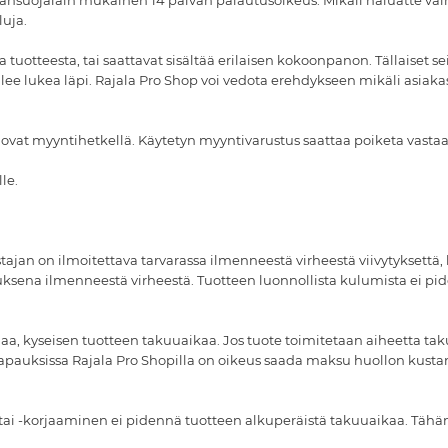
ajansuojalain mukainen 14 päivän palautusoikeus. Mikäli haluatte va
luja.
a tuotteesta, tai saattavat sisältää erilaisen kokoonpanon. Tällaiset s
ulee lukea läpi. Rajala Pro Shop voi vedota erehdykseen mikäli asiaka
e ovat myyntihetkellä. Käytetyn myyntivarustus saattaa poiketa vas
le.
stajan on ilmoitettava tarvarassa ilmenneestä virheestä viivytykset
ksena ilmenneestä virheestä. Tuotteen luonnollista kulumista ei pide
maa, kyseisen tuotteen takuuaikaa. Jos tuote toimitetaan aiheetta t
apauksissa Rajala Pro Shopilla on oikeus saada maksu huollon kustan
o tai -korjaaminen ei pidennä tuotteen alkuperäistä takuuaikaa. Tä