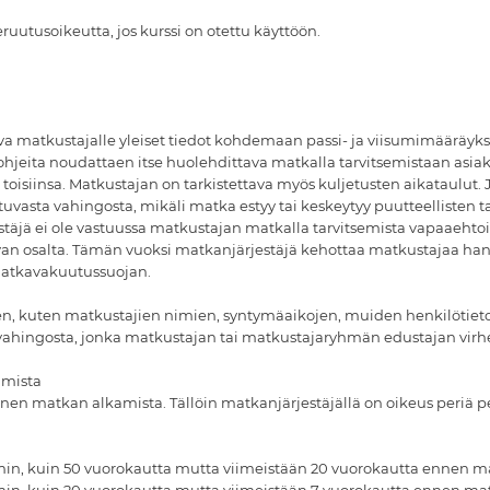
eruutusoikeutta, jos kurssi on otettu käyttöön.
 matkustajalle yleiset tiedot kohdemaan passi- ja viisumimääräyk
eita noudattaen itse huolehdittava matkalla tarvitsemistaan asiakirj
 toisiinsa. Matkustajan on tarkistettava myös kuljetusten aikataulut.
uvasta vahingosta, mikäli matka estyy tai keskeytyy puutteellisten tai
täjä ei ole vastuussa matkustajan matkalla tarvitsemista vapaaehtois
van osalta. Tämän vuoksi matkanjärjestäjä kehottaa matkustajaa han
matkavakuutussuojan.
en, kuten matkustajien nimien, syntymäaikojen, muiden henkilötietoje
 vahingosta, jonka matkustajan tai matkustajaryhmän edustajan virheel
amista
nen matkan alkamista. Tällöin matkanjärjestäjällä on oikeus periä 
n, kuin 50 vuorokautta mutta viimeistään 20 vuorokautta ennen m