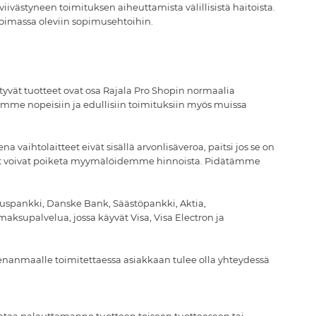
iivästyneen toimituksen aiheuttamista välillisistä haitoista.
voimassa oleviin sopimusehtoihin.
ntyvät tuotteet ovat osa Rajala Pro Shopin normaalia
tymme nopeisiin ja edullisiin toimituksiin myös muissa
vaihtolaitteet eivät sisällä arvonlisäveroa, paitsi jos se on
innat voivat poiketa myymälöidemme hinnoista. Pidätämme
uspankki, Danske Bank, Säästöpankki, Aktia,
upalvelua, jossa käyvät Visa, Visa Electron ja
enanmaalle toimitettaessa asiakkaan tulee olla yhteydessä