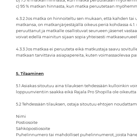
b) 75 % matkan hinnasta, kun matka peruutetaan myöhemmi
c) 95 % matkan hinnasta, kun matka peruutetaan myöhemmi
4.3.2 Jos matka on hinnoiteltu sen mukaan, että kahden ta
matkansa, on matkanjärjestäjällä oikeus periä kohdassa 4.1
peruuttanut ja matkalle osallistuvat seurueen jäsenet vasta
voivat edellä mainitun sijaan sopia yhteisesti matkaseurueel
4.3.3 Jos matkaa ei peruuteta eikä matkustaja saavu sovitulle 
matkaan tarvittavia asiapapereita, kuten voimassaolevaa pass
5. Tilaaminen
5.1 Asiakas sitoutuu aina tilauksen tehdessään kulloinkin v
loppuunvientiin saakka eikä Rajala Pro Shopilla ole oikeutta 
5.2 Tehdessään tilauksen, ostaja sitoutuu ehtojen noudattami
Nimi
Postiosoite
Sähköpostiosoite
Puhelinnumero tai mahdolliset puhelinnumerot, joista hänet