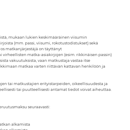
sistä, mukaan lukien keskimääräinen viisumin
oista (mm. passi, viisumi, rokotustodistukset) sekä
 Jos matkanjärjestäjä on täyttänyt
 virheellisten matka-asiakirjojen (esim. rikkinäisen passin)
ista vakuutuksista, vaan matkustaja vastaa itse
kkimaan matkaa varten riittävän kattavan henkilöön ja
n tai matkustajien erityistarpeiden, oikeellisuudesta ja
lisesti tai puutteellisesti antamat tiedot voivat aiheuttaa.
peruutusmaksu seuraavasti:
atkan alkamista