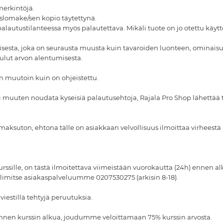
merkintöjä.
uslomake/sen kopio täytettynä.
lautustilanteessa myös palautettava. Mikäli tuote on jo otettu käyt
umisesta, joka on seurausta muusta kuin tavaroiden luonteen, ominais
kulut arvon alentumisesta.
an muutoin kuin on ohjeistettu.
e ei muuten noudata kyseisiä palautusehtoja, Rajala Pro Shop lähettää
 maksuton, ehtona tälle on asiakkaan velvollisuus ilmoittaa virheestä
 kurssille, on tästä ilmoitettava viimeistään vuorokautta (24h) enn
elimitse asiakaspalveluumme 0207530275 (arkisin 8-18).
-viestillä tehtyjä peruutuksia.
 ennen kurssin alkua, joudumme veloittamaan 75% kurssin arvosta.