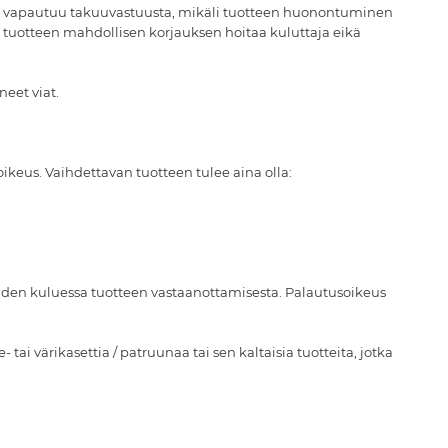
hop vapautuu takuuvastuusta, mikäli tuotteen huonontuminen
in tuotteen mahdollisen korjauksen hoitaa kuluttaja eikä
neet viat.
oikeus. Vaihdettavan tuotteen tulee aina olla:
kauden kuluessa tuotteen vastaanottamisesta. Palautusoikeus
ai värikasettia / patruunaa tai sen kaltaisia tuotteita, jotka