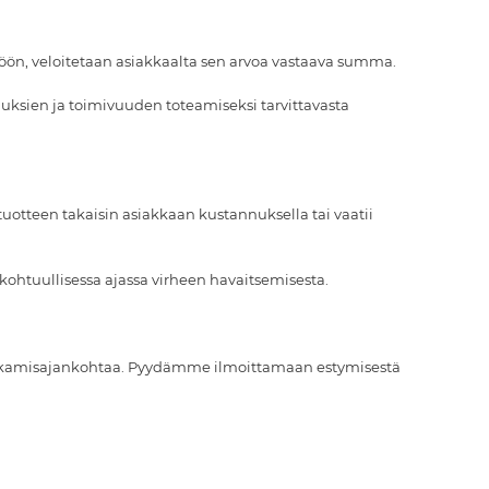
töön, veloitetaan asiakkaalta sen arvoa vastaava summa.
uuksien ja toimivuuden toteamiseksi tarvittavasta
 tuotteen takaisin asiakkaan kustannuksella tai vaatii
 kohtuullisessa ajassa virheen havaitsemisesta.
en alkamisajankohtaa. Pyydämme ilmoittamaan estymisestä