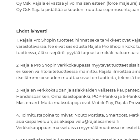
Oy Osk. Rajala ei vastaa ylivoimaisen esteen (force majeure) 
Oy Osk Rajala pidättää oikeuden muuttaa sopimusehtojaan yk
Ehdot lyhyesti
1. Rajala Pro Shopin tuotteet, hinnat sekä tarvikkeet ovat Ra
varastotavaraa. Ne eivät siis edusta Rajala Pro Shopin koko 
tuotteissa, älä siis epäröi pyytää tarjousta mikäli haluamaa
2. Rajala Pro Shopin verkkokaupassa myytävät tuotteet sisältä
erikseen vaihtolaitetuotteessa mainittu. Rajala ilmoittaa 
itsellämme oikeuden muuttaa sivuston tuotteita, teknisiä tie
3. Rajalan verkkokaupan ja asiakkaiden välisessä kaupante
Handelsbanken, Oma Säästöpankki, POP-Pankki ja S-Pankki.
Mastercard. Muita maksutapoja ovat MobilePay, Rajala Prowebs
4. Toimitustapoina toimivat: Nouto Postista, Smartpost, Ma
asiakaspalveluun; asiakaspalvelu@rajalacamera.fi
Verkkokauppaan maksetuissa myymälänoudoissa on esitettäv