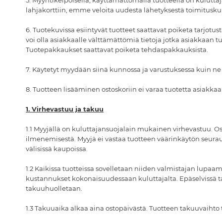
5. Myyntikelpoisella, käyttämättömällä tuotteella on kulutt
lahjakorttiin, emme veloita uudesta lähetyksestä toimitusku
6.
Tuotekuvissa esiintyvät tuotteet saattavat poiketa tarjotust
voi olla asiakkaalle välttämättömiä tietoja jotka asiakkaan t
Tuotepakkaukset saattavat poiketa tehdaspakkauksista.
7. Käytetyt myydään siinä kunnossa ja varustuksessa kuin n
8. Tuotteen lisääminen ostoskoriin ei varaa tuotetta asiakkaal
1. Virhevastuu ja takuu
1.1 Myyjällä on kuluttajansuojalain mukainen virhevastuu. O
ilmenemisestä. Myyjä ei vastaa tuotteen väärinkäytön seurau
välisissä kaupoissa.
1.2 Kaikissa tuotteissa sovelletaan niiden valmistajan lupaa
kustannukset kokonaisuudessaan kuluttajalta. Epäselvissä t
takuuhuolletaan.
1.3 Takuuaika alkaa aina ostopäivästä. Tuotteen takuuvaiht