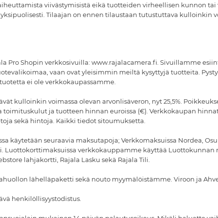
aiheuttamista viivästymisistä eikä tuotteiden virheellisen kunnon tai v
sipuolisesti. Tilaajan on ennen tilaustaan tutustuttava kulloinkin 
jala Pro Shopin verkkosivuilla: www.rajalacamera.fi. Sivuillamme esii
tuotevalikoimaa, vaan ovat yleisimmin meiltä kysyttyjä tuotteita. Pys
si tuotetta ei ole verkkokaupassamme.
vät kulloinkin voimassa olevan arvonlisäveron, nyt 25,5%. Poikkeuksena 
aina toimituskulut ja tuotteen hinnan euroissa (€). Verkkokaupan h
toja sekä hintoja. Kaikki tiedot sitoumuksetta.
ossa käytetään seuraavia maksutapoja; Verkkomaksuissa Nordea, Osu
 Luottokorttimaksuissa verkkokauppamme käyttää Luottokunnan maks
tore lahjakortti, Rajala Lasku sekä Rajala Tili.
tkahuollon lähelläpaketti sekä nouto myymälöistämme. Viroon ja Ahv
ä henkilöllisyystodistus.