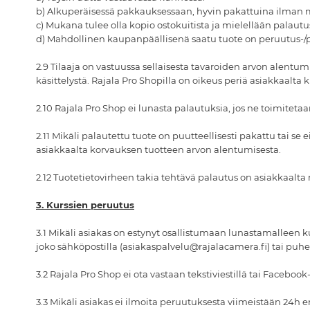
b) Alkuperäisessä pakkauksessaan, hyvin pakattuina ilman 
c) Mukana tulee olla kopio ostokuitista ja mielellään palaut
d) Mahdollinen kaupanpäällisenä saatu tuote on peruutus-/pa
2.9 Tilaaja on vastuussa sellaisesta tavaroiden arvon alent
käsittelystä. Rajala Pro Shopilla on oikeus periä asiakkaalta 
2.10 Rajala Pro Shop ei lunasta palautuksia, jos ne toimiteta
2.11 Mikäli palautettu tuote on puutteellisesti pakattu tai s
asiakkaalta korvauksen tuotteen arvon alentumisesta.
2.12 Tuotetietovirheen takia tehtävä palautus on asiakkaalta
3. Kurssien peruutus
3.1 Mikäli asiakas on estynyt osallistumaan lunastamalleen
joko sähköpostilla (asiakaspalvelu@rajalacamera.fi) tai puh
3.2 Rajala Pro Shop ei ota vastaan tekstiviestillä tai Facebook
3.3 Mikäli asiakas ei ilmoita peruutuksesta viimeistään 24h