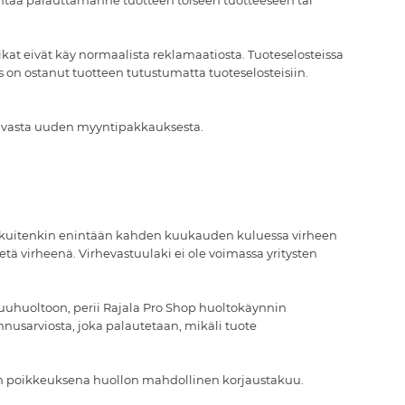
ihtaa palauttamanne tuotteen toiseen tuotteeseen tai
eikat eivät käy normaalista reklamaatiosta. Tuoteselosteissa
s on ostanut tuotteen tutustumatta tuoteselosteisiin.
taavasta uuden myyntipakkauksesta.
tä, kuitenkin enintään kahden kuukauden kuluessa virheen
tä virheenä. Virhevastuulaki ei ole voimassa yritysten
akuuhuoltoon, perii Rajala Pro Shop huoltokäynnin
nusarviosta, joka palautetaan, mikäli tuote
hän poikkeuksena huollon mahdollinen korjaustakuu.