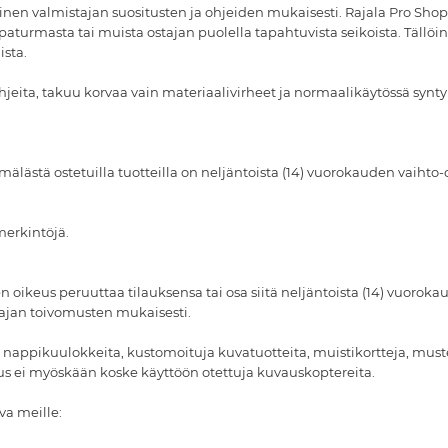
minen valmistajan suositusten ja ohjeiden mukaisesti. Rajala Pro S
paturmasta tai muista ostajan puolella tapahtuvista seikoista. Tällö
ista.
hjeita, takuu korvaa vain materiaalivirheet ja normaalikäytössä synty
mälästä ostetuilla tuotteilla on neljäntoista (14) vuorokauden vaihto-
merkintöjä.
n oikeus peruuttaa tilauksensa tai osa siitä neljäntoista (14) vuoro
aajan toivomusten mukaisesti.
nappikuulokkeita, kustomoituja kuvatuotteita, muistikortteja, muste- t
keus ei myöskään koske käyttöön otettuja kuvauskoptereita.
va meille: