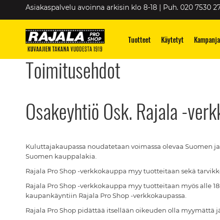
Skip
Asiakaspalvelu avoinna arkisin klo 8-18 | Puh. 020 7530 2
to
Content
Tuotteet
Käytetyt
Kampanja
Toimitusehdot
Osakeyhtiö Osk. Rajala -ver
Kuluttajakaupassa noudatetaan voimassa olevaa Suomen ja
Suomen kauppalakia.
Rajala Pro Shop -verkkokauppa myy tuotteitaan sekä tarvikkeitaan
Rajala Pro Shop -verkkokauppa myy tuotteitaan myös alle 18- 
kaupankäyntiin Rajala Pro Shop -verkkokaupassa.
Rajala Pro Shop pidättää itsellään oikeuden olla myymättä jä