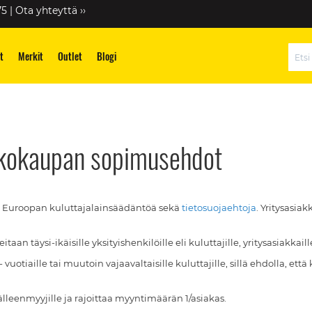
75 |
Ota yhteyttä ››
t
Merkit
Outlet
Blogi
Hae
kkokaupan sopimusehdot
 Euroopan kuluttajalainsäädäntöä sekä
tietosuojaehtoja
. Yritysasia
 täysi-ikäisille yksityishenkilöille eli kuluttajille, yritysasiakkaille 
vuotiaille tai muutoin vajaavaltaisille kuluttajille, sillä ehdolla, 
lleenmyyjille ja rajoittaa myyntimäärän 1/asiakas.