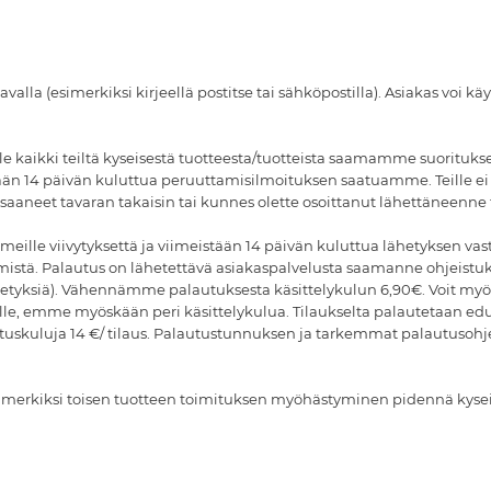
 tavalla (esimerkiksi kirjeellä postitse tai sähköpostilla). Asiakas vo
eille kaikki teiltä kyseisestä tuotteesta/tuotteista saamamme suori
stään 14 päivän kuluttua peruuttamisilmoituksen saatuamme. Teille e
neet tavaran takaisin tai kunnes olette osoittanut lähettäneenne t
e meille viivytyksettä ja viimeistään 14 päivän kuluttua lähetyksen v
mistä. Palautus on lähetettävä asiakaspalvelusta saamanne ohjeistuk
etyksiä). Vähennämme palautuksesta käsittelykulun 6,90€. Voit my
kortille, emme myöskään peri käsittelykulua. Tilaukselta palautetaa
imituskuluja 14 €/ tilaus. Palautustunnuksen ja tarkemmat palautus
simerkiksi toisen tuotteen toimituksen myöhästyminen pidennä kyse