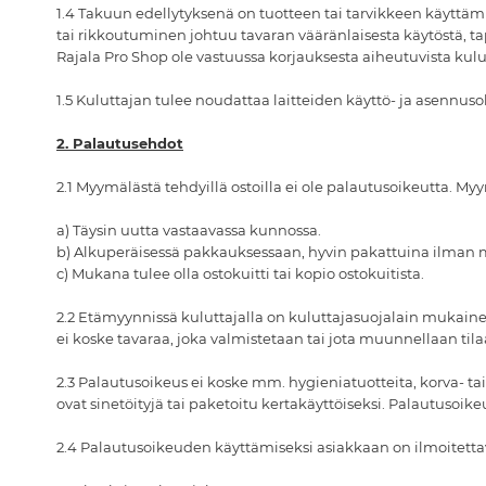
1.4 Takuun edellytyksenä on tuotteen tai tarvikkeen käyttä
tai rikkoutuminen johtuu tavaran vääränlaisesta käytöstä, ta
Rajala Pro Shop ole vastuussa korjauksesta aiheutuvista kulu
1.5 Kuluttajan tulee noudattaa laitteiden käyttö- ja asennuso
2. Palautusehdot
2.1 Myymälästä tehdyillä ostoilla ei ole palautusoikeutta. Myy
a) Täysin uutta vastaavassa kunnossa.
b) Alkuperäisessä pakkauksessaan, hyvin pakattuina ilman 
c) Mukana tulee olla ostokuitti tai kopio ostokuitista.
2.2 Etämyynnissä kuluttajalla on kuluttajasuojalain mukaine
ei koske tavaraa, joka valmistetaan tai jota muunnellaan til
2.3 Palautusoikeus ei koske mm. hygieniatuotteita, korva- tai 
ovat sinetöityjä tai paketoitu kertakäyttöiseksi. Palautusoi
2.4 Palautusoikeuden käyttämiseksi asiakkaan on ilmoitetta