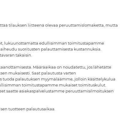
i käyttää tilauksen liitteenä olevaa peruuttamislomaketta, mutta
tukset, lukuunottamatta ​edullisimman toimitustapamme
i aiheudu suoritusten palauttamisesta kustannuksia.
avaran takaisin.
astaanottamisesta. Määräaikaa on noudatettu, jos lähetätte
sen mukaisesti. Saat palautusta varten
ös tuoda palautuksen myymäläämme, jolloin käsittelykulua
n edullisimman toimitustapamme mukaiset toimituskulut.
ohjeet saatte asiakaspalvelustamme peruuttamisilmoituksen
isen tuotteen palautusaikaa.