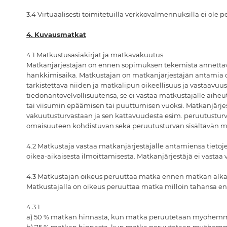
3.4 Virtuaalisesti toimitetuilla verkkovalmennuksilla ei ole p
4. Kuvausmatkat
4.1 Matkustusasiakirjat ja matkavakuutus
Matkanjärjestäjän on ennen sopimuksen tekemistä annettava
hankkimisaika. Matkustajan on matkanjärjestäjän antamia ohj
tarkistettava niiden ja matkalipun oikeellisuus ja vastaavuus
tiedonantovelvollisuutensa, se ei vastaa matkustajalle aiheut
tai viisumin epäämisen tai puuttumisen vuoksi. Matkanjärjes
vakuutusturvastaan ja sen kattavuudesta esim. peruutustur
omaisuuteen kohdistuvan sekä peruutusturvan sisältävän 
4.2 Matkustaja vastaa matkanjärjestäjälle antamiensa tietoj
oikea-aikaisesta ilmoittamisesta. Matkanjärjestäjä ei vastaa
4.3 Matkustajan oikeus peruuttaa matka ennen matkan alk
Matkustajalla on oikeus peruuttaa matka milloin tahansa en
4.3.1
a) 50 % matkan hinnasta, kun matka peruutetaan myöhemmi