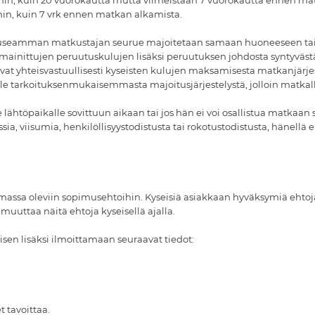
n, kuin 20 vuorokautta mutta viimeistään 7 vuorokautta ennen ma
n, kuin 7 vrk ennen matkan alkamista.
i useamman matkustajan seurue majoitetaan samaan huoneeseen tai 
. mainittujen peruutuskulujen lisäksi peruutuksen johdosta syntyväs
avat yhteisvastuullisesti kyseisten kulujen maksamisesta matkanjärje
le tarkoituksenmukaisemmasta majoitusjärjestelystä, jolloin matkalle
lähtöpaikalle sovittuun aikaan tai jos hän ei voi osallistua matkaan si
ia, viisumia, henkilöllisyystodistusta tai rokotustodistusta, hänellä
oimassa oleviin sopimusehtoihin. Kyseisiä asiakkaan hyväksymiä ehto
muuttaa näitä ehtoja kyseisellä ajalla.
sen lisäksi ilmoittamaan seuraavat tiedot:
 tavoittaa.