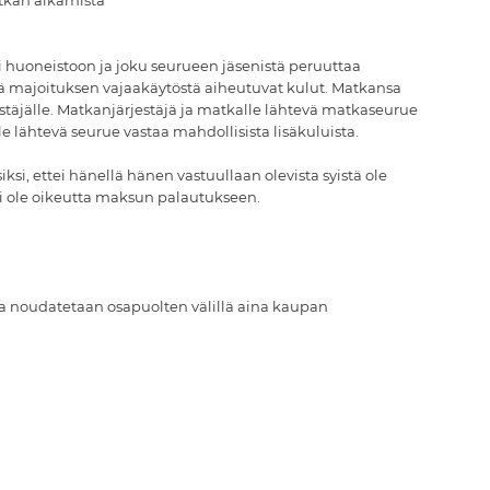
tkan alkamista
huoneistoon ja joku seurueen jäsenistä peruuttaa
tä majoituksen vajaakäytöstä aiheutuvat kulut. Matkansa
stäjälle. Matkanjärjestäjä ja matkalle lähtevä matkaseurue
 lähtevä seurue vastaa mahdollisista lisäkuluista.
ksi, ettei hänellä hänen vastuullaan olevista syistä ole
 ei ole oikeutta maksun palautukseen.
ja noudatetaan osapuolten välillä aina kaupan