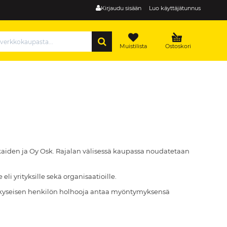
Kirjaudu sisään
Luo käyttäjätunnus
HAE
Muistilista
Ostoskori
kkaiden ja Oy Osk. Rajalan välisessä kaupassa noudatetaan
eli yrityksille sekä organisaatioille.
että kyseisen henkilön holhooja antaa myöntymyksensä