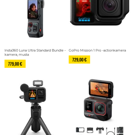
Insta360 Luna Ultra Standard Bundle -
GoPro Mission 1 Pro -actionkamera
kamera, musta
729,00 €
779,00 €