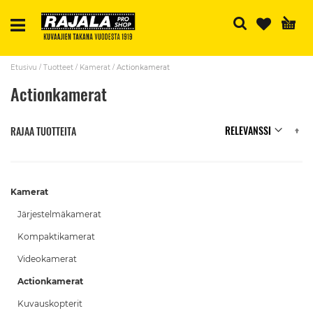
H
Etusivu
Tuotteet
Kamerat
Actionkamerat
Actionkamerat
N
RAJAA TUOTTEITA
Kamerat
Järjestelmäkamerat
Kompaktikamerat
Videokamerat
Actionkamerat
Kuvauskopterit