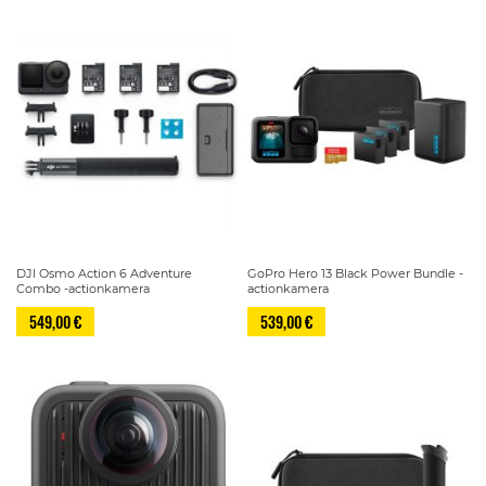
DJI Osmo Action 6 Adventure
GoPro Hero 13 Black Power Bundle -
Combo -actionkamera
actionkamera
549,00 €
539,00 €