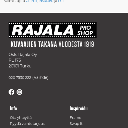
valmistajilta
GoPro
,
Insta360
ja
DJI
.
Osk. Rajala Oy
PL 175
20101 Turku
(Vaihde)
020 7530 222
Info
Inspiroidu
Ota yhteyttä
Frame
Pyydä vaihtotarjous
Swap It