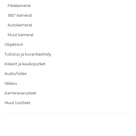
Pikakamerat
360° kamerat
Autokamerat
Muut kamerat
Objektiivit
Tulostus ja kuvankäsittely
Kiikarit ja kaukoputket
Audio/Video
Valaisu
Kameravarusteet
Muut tuotteet