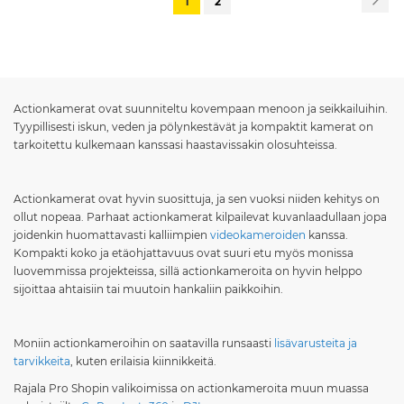
You're
Sivu
1
2
currently
reading
page
Actionkamerat ovat suunniteltu kovempaan menoon ja seikkailuihin.
Tyypillisesti iskun, veden ja pölynkestävät ja kompaktit kamerat on
tarkoitettu kulkemaan kanssasi haastavissakin olosuhteissa.
Actionkamerat ovat hyvin suosittuja, ja sen vuoksi niiden kehitys on
ollut nopeaa. Parhaat actionkamerat kilpailevat kuvanlaadullaan jopa
joidenkin huomattavasti kalliimpien
videokameroiden
kanssa.
Kompakti koko ja etäohjattavuus ovat suuri etu myös monissa
luovemmissa projekteissa, sillä actionkameroita on hyvin helppo
sijoittaa ahtaisiin tai muutoin hankaliin paikkoihin.
Moniin actionkameroihin on saatavilla runsaasti
lisävarusteita ja
tarvikkeita
, kuten erilaisia kiinnikkeitä.
Rajala Pro Shopin valikoimissa on actionkameroita muun muassa