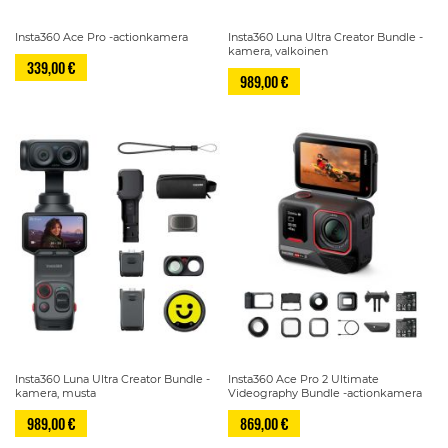
Insta360 Ace Pro -actionkamera
Insta360 Luna Ultra Creator Bundle -
kamera, valkoinen
339,00 €
989,00 €
Insta360 Luna Ultra Creator Bundle -
Insta360 Ace Pro 2 Ultimate
kamera, musta
Videography Bundle -actionkamera
989,00 €
869,00 €