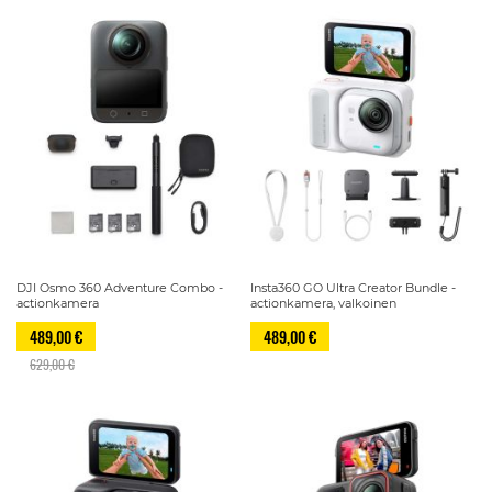
DJI Osmo 360 Adventure Combo -
Insta360 GO Ultra Creator Bundle -
actionkamera
actionkamera, valkoinen
489,00 €
489,00 €
629,00 €