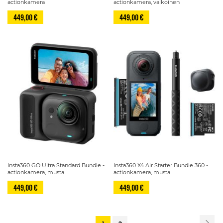
actionkamera
actionkamera, valkoinen
449,00 €
449,00 €
Insta360 GO Ultra Standard Bundle -
Insta360 X4 Air Starter Bundle 360 -
actionkamera, musta
actionkamera, musta
449,00 €
449,00 €
Sivu
Siv
Se