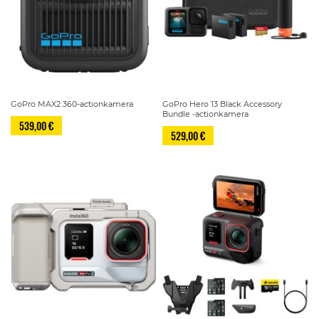
GoPro MAX2 360-actionkamera
GoPro Hero 13 Black Accessory
Bundle -actionkamera
539,00 €
529,00 €