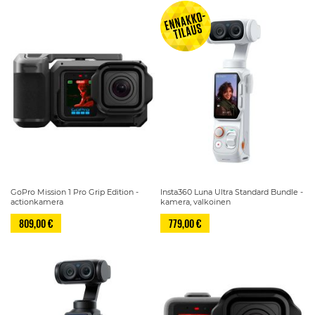
GoPro Mission 1 Pro Grip Edition -
Insta360 Luna Ultra Standard Bundle -
actionkamera
kamera, valkoinen
809,00 €
779,00 €