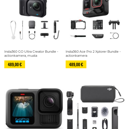
Insta360 GO Ultra Creator Bundle -
Insta360 Ace Pro 2 Xplorer Bundle -
actionkamera, musta
actionkamera
489,00 €
489,00 €