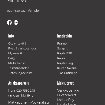
20101 Turku
(Vaihde)
020 7530 222
Info
Inspiroidu
Ota yhteyttä
Frame
Pyydä vaihtotarjous
Swap It
Myymälät
Rajala B2B
FAQ
Rental
Meille töihin
Rajala Blogi
Toimitusehdot
Kuvan takana
Tietosuojaseloste
Tilaa uutiskirje
Asiakaspalvelu
Maksutavat
Puh.
Verkkopankki
020 7530 275
Luottokortti
(arkisin klo 8-18)
MobilePay
Matkapuhelin-/pv-maksu
Rajala Lasku