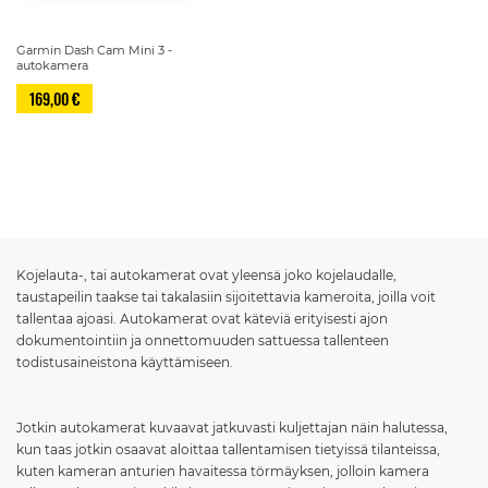
Garmin Dash Cam Mini 3 -
autokamera
169,00 €
Sivu
Kojelauta-, tai autokamerat ovat yleensä joko kojelaudalle,
taustapeilin taakse tai takalasiin sijoitettavia kameroita, joilla voit
tallentaa ajoasi. Autokamerat ovat käteviä erityisesti ajon
dokumentointiin ja onnettomuuden sattuessa tallenteen
todistusaineistona käyttämiseen.
Jotkin autokamerat kuvaavat jatkuvasti kuljettajan näin halutessa,
kun taas jotkin osaavat aloittaa tallentamisen tietyissä tilanteissa,
kuten kameran anturien havaitessa törmäyksen, jolloin kamera