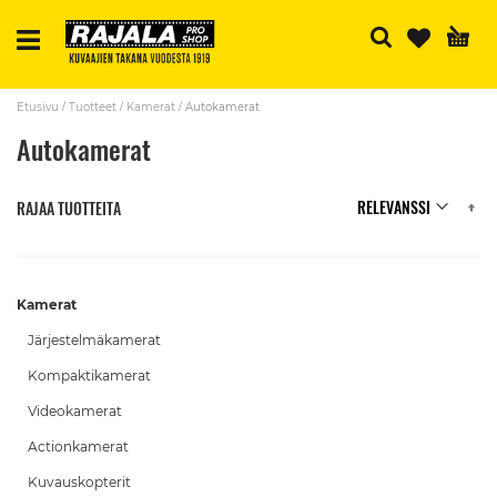
H
Etusivu
Tuotteet
Kamerat
Autokamerat
Autokamerat
N
RAJAA TUOTTEITA
Kamerat
Järjestelmäkamerat
Kompaktikamerat
Videokamerat
Actionkamerat
Kuvauskopterit