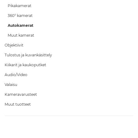
Pikakamerat
360° kamerat
Autokamerat
Muut kamerat
Objektiivit
Tulostus ja kuvankäsittely
Kiikarit ja kaukoputket
Audio/Video
Valaisu
Kameravarusteet
Muut tuotteet