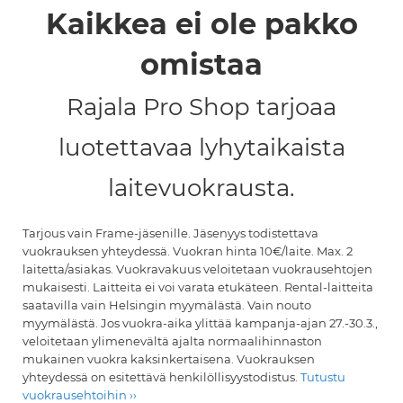
Kaikkea ei ole pakko
omistaa
Rajala Pro Shop tarjoaa
luotettavaa lyhytaikaista
laitevuokrausta.
Tarjous vain Frame-jäsenille. Jäsenyys todistettava
vuokrauksen yhteydessä. Vuokran hinta 10€/laite. Max. 2
laitetta/asiakas. Vuokravakuus veloitetaan vuokrausehtojen
mukaisesti. Laitteita ei voi varata etukäteen. Rental-laitteita
saatavilla vain Helsingin myymälästä. Vain nouto
myymälästä.
Jos vuokra-aika ylittää kampanja-ajan 27.-30.3.,
veloitetaan ylimenevältä ajalta normaalihinnaston
mukainen vuokra kaksinkertaisena. Vuokrauksen
yhteydessä on esitettävä henkilöllisyystodistus.
Tutustu
vuokrausehtoihin ››