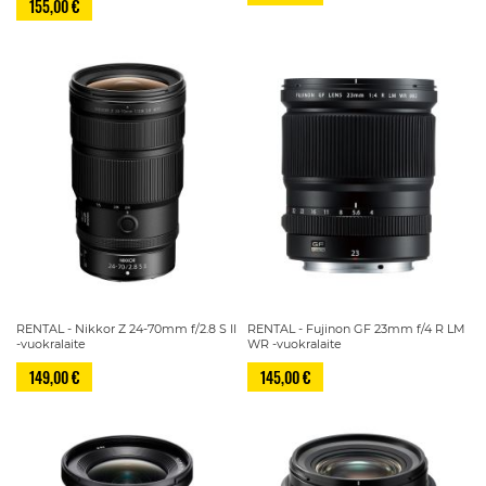
155,00 €
RENTAL - Nikkor Z 24-70mm f/2.8 S II
RENTAL - Fujinon GF 23mm f/4 R LM
-vuokralaite
WR -vuokralaite
149,00 €
145,00 €