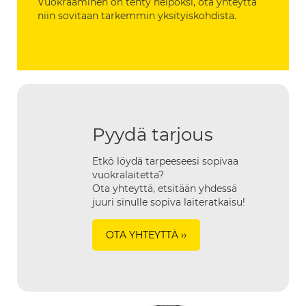
Vuokraaminen on tehty helpoksi, ota yhteyttä
niin sovitaan tarkemmin yksityiskohdista.
Pyydä tarjous
Etkö löydä tarpeeseesi sopivaa
vuokralaitetta?
Ota yhteyttä, etsitään yhdessä
juuri sinulle sopiva laiteratkaisu!
OTA YHTEYTTÄ ››