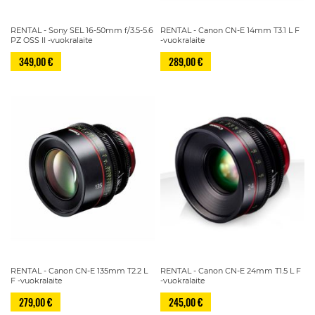
RENTAL - Sony SEL 16-50mm f/3.5-5.6
RENTAL - Canon CN-E 14mm T3.1 L F
PZ OSS II -vuokralaite
-vuokralaite
349,00 €
289,00 €
RENTAL - Canon CN-E 135mm T2.2 L
RENTAL - Canon CN-E 24mm T1.5 L F
F -vuokralaite
-vuokralaite
279,00 €
245,00 €