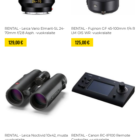
RENTAL - Leica Vario Elmarit-SL 24-
RENTAL - Fujinon GF 45-100mm f/4 R
70mm f/2.8 Asph. -vuokralaite
LM OIS WR -vuokralaite
129,00 €
125,00 €
RENTAL - Leica Noctivid 10x42, musta
RENTAL - Canon RC-IP100 Remote
-vuokralaite
Controller -vuokralaite