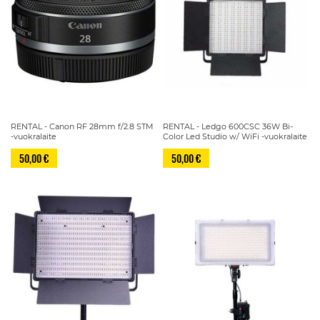
RENTAL - Canon RF 28mm f/2.8 STM
RENTAL - Ledgo 600CSC 36W Bi-
-vuokralaite
Color Led Studio w/ WiFi -vuokralaite
50,00 €
50,00 €