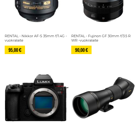
RENTAL - Nikkor AF-S 35mm f/1.4G -
RENTAL - Fujinon GF 30mm f/3.5 R
vuokralaite
WR -vuokralaite
95,00 €
90,00 €