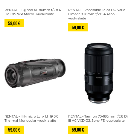
RENTAL - Fujinon XF 80mm f/2.8 R
RENTAL - Panasonic Leica DG Vario-
LM OIS WR Macro -vuokralaite
Elmarit 8-18mm f/2.8-4 Asph. -
vuokralaite
59,00 €
59,00 €
RENTAL - Hikmicro Lynx LH19 3.0
RENTAL - Tamron 70-180mm f/2.8 Di
Thermal Monocular -vuokralaite
III VC VXD G2, Sony FE -vuokralaite
59,00 €
59,00 €