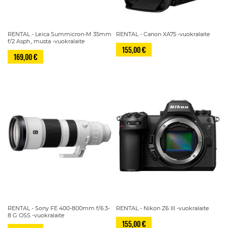
RENTAL - Leica Summicron-M 35mm
RENTAL - Canon XA75 -vuokralaite
f/2 Asph., musta -vuokralaite
155,00 €
169,00 €
RENTAL - Sony FE 400-800mm f/6.3-
RENTAL - Nikon Z6 III -vuokralaite
8 G OSS -vuokralaite
155,00 €