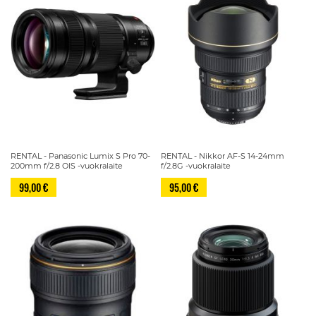
RENTAL - Panasonic Lumix S Pro 70-
RENTAL - Nikkor AF-S 14-24mm
200mm f/2.8 OIS -vuokralaite
f/2.8G -vuokralaite
99,00 €
95,00 €