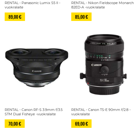
RENTAL - Panasonic Lumix S5 II -
RENTAL - Nikon Fieldscope Monarch
vuokralaite
82ED-A -vuokralaite
89,00 €
85,00 €
RENTAL - Canon RF-S 3.9mm f/3.5
RENTAL - Canon TS-E 90mm f/2.8 -
STM Dual Fisheye -vuokralaite
vuokralaite
70,00 €
69,00 €