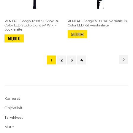
RENTAL - Ledgo 1200CSC 72W Bi-
RENTAL - Ledgo V58C1K1 Versatile Bi-
Color LED Studio Light w/ WiFi -
Color LED Kit -vuokralaite
vuokralaite
50,00 €
50,00 €
Sivu
Siv
Se
You're
Sivu
Sivu
Sivu
1
2
3
4
currently
reading
page
Kamerat
Objektiivit
Tarvikkeet
Muut