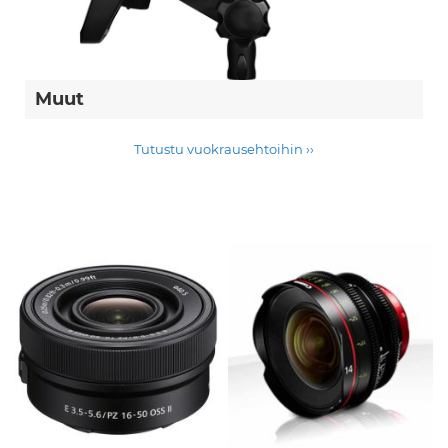
Muut
Tutustu vuokrausehtoihin ››