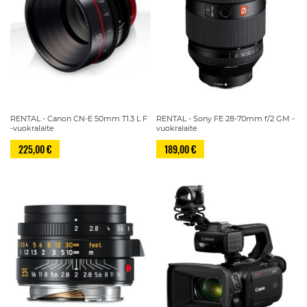
RENTAL - Canon CN-E 50mm T1.3 L F
RENTAL - Sony FE 28-70mm f/2 GM -
-vuokralaite
vuokralaite
225,00 €
189,00 €