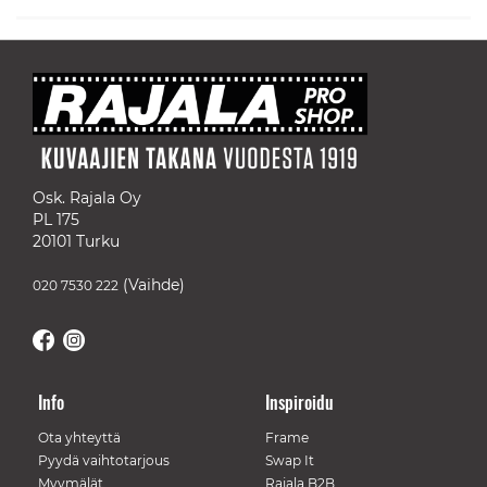
Osk. Rajala Oy
PL 175
20101 Turku
(Vaihde)
020 7530 222
Info
Inspiroidu
Ota yhteyttä
Frame
Pyydä vaihtotarjous
Swap It
Myymälät
Rajala B2B