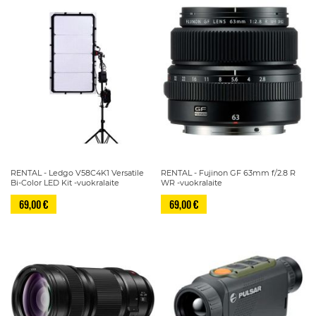
RENTAL - Ledgo V58C4K1 Versatile
RENTAL - Fujinon GF 63mm f/2.8 R
Bi-Color LED Kit -vuokralaite
WR -vuokralaite
69,00 €
69,00 €