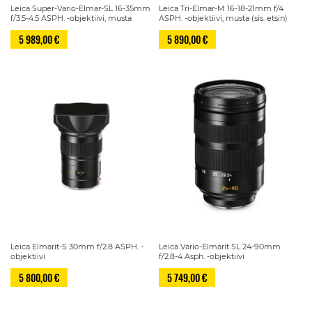
Leica Super-Vario-Elmar-SL 16-35mm
Leica Tri-Elmar-M 16-18-21mm f/4
f/3.5-4.5 ASPH. -objektiivi, musta
ASPH. -objektiivi, musta (sis. etsin)
5 989,00 €
5 890,00 €
Leica Elmarit-S 30mm f/2.8 ASPH. -
Leica Vario-Elmarit SL 24-90mm
objektiivi
f/2.8-4 Asph. -objektiivi
5 800,00 €
5 749,00 €