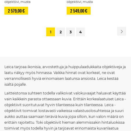
objektiivi, musta
objektiivi, musta
2 579,00 €
2 549,00 €
Sivu
Siv
Se
You're
Sivu
Sivu
Sivu
1
2
3
4
currently
reading
page
Leica tarjoaa ikonisia, arvostettuja ja huippulaadukkaita objektiiveja ja
laatu näkyy myös hinnassa. Vaikka hinnat ovat korkeat, ne ovat
verrannollisesti hyviä erinomaisen laatunsa ansiosta. Leica kestää
isältä pojalle.
Laitteistonsa suhteen todella valikoivat valokuvaajat haluavat käyttää
vain kaikkein parasta ottaessaan kuvia. Erittäin korkealaatuiset Leica -
objektiivit suoritutuvat hyvin tilanteessa kuin tilanteessa. Leica -
objektiivit toimivat loistavasti vaikeissa valaistusolosuhteissa ja suuri
aukko auttaa saamaan teräviä kuvia jopa silloin, kun valon määrä on
erittäin rajoitettu. Toki objektiivit hieman alemmissakin hintaluokissa
toimivat myös todella hyvin ja tarjoavat erinomaista kuvanlaatua