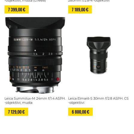
-objektiivi, musta (L11668)
280mm f/2.8-4 -objektiivi
7 399,00 €
7 189,00 €
Leica Summilux-M 24mm f/1.4 ASPH.
Leica Elmarit-S 30mm f/2.8 ASPH. CS
-objektiivi, musta
-objektiivi
7 129,00 €
6 800,00 €