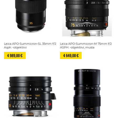
Leica APO-Summicron-SL 35mm f/2
Leica APO-Summicron-M 75mm f/2
Asph. -objektiivi
ASPH. -objektiivi, musta
4 989,00 €
4 649,00 €