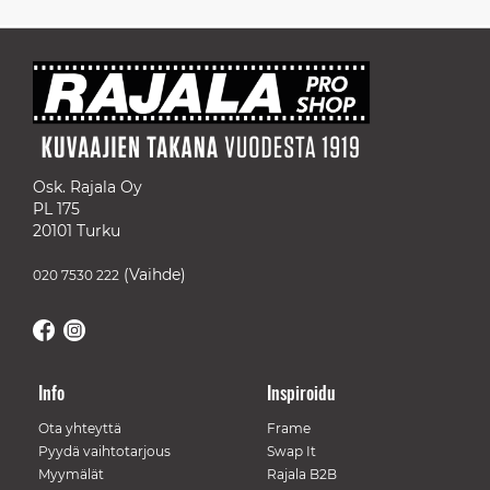
Osk. Rajala Oy
PL 175
20101 Turku
(Vaihde)
020 7530 222
Info
Inspiroidu
Ota yhteyttä
Frame
Pyydä vaihtotarjous
Swap It
Myymälät
Rajala B2B