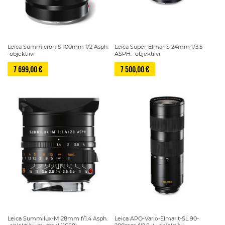
Leica Summicron-S 100mm f/2 Asph.
Leica Super-Elmar-S 24mm f/3.5
-objektiivi
ASPH. -objektiivi
7 699,00 €
7 500,00 €
Leica Summilux-M 28mm f/1.4 Asph.
Leica APO-Vario-Elmarit-SL 90-