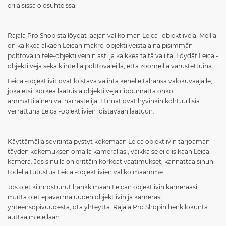
erilaisissa olosuhteissa.
Rajala Pro Shopista löydät laajan valikoiman Leica -objektiiveja. Meillä
on kaikkea alkaen Leican makro-objektiiveista aina pisimmän
polttovälin tele-objektiiveihin asti ja kaikkea tältä väliltä. Löydät Leica -
objektiiveja sekä kiinteillä polttoväleillä, että zoomeilla varustettuina.
Leica -objektiivit ovat loistava valinta kenelle tahansa valokuvaajalle,
joka etsii korkea laatuisia objektiiveja riippumatta onko
ammattilainen vai harrastelija. Hinnat ovat hyvinkin kohtuullisia
verrattuna Leica -objektiivien loistavaan laatuun.
Käyttämällä sovitinta pystyt kokemaan Leica objektiivin tarjoaman
täyden kokemuksen omalla kamerallasi, vaikka se ei olisikaan Leica
kamera. Jos sinulla on erittäin korkeat vaatimukset, kannattaa sinun
todella tutustua Leica -objektiivien valikoimaamme.
Jos olet kiinnostunut hankkimaan Leican objektiivin kameraasi,
mutta olet epävarma uuden objektiivin ja kamerasi
yhteensopivuudesta, ota yhteyttä. Rajala Pro Shopin henkilökunta
auttaa mielellään.