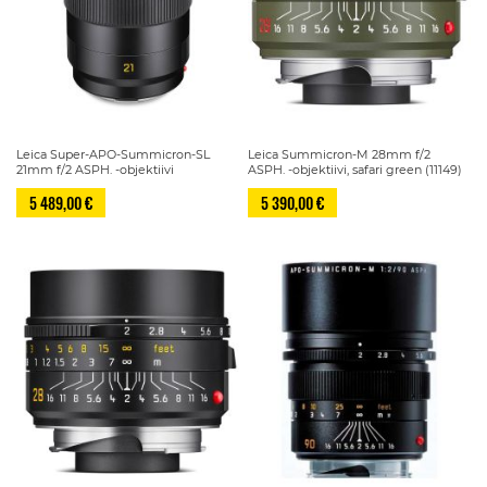
Leica Super-APO-Summicron-SL
Leica Summicron-M 28mm f/2
21mm f/2 ASPH. -objektiivi
ASPH. -objektiivi, safari green (11149)
5 489,00 €
5 390,00 €