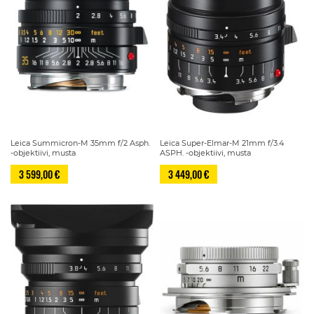
Leica Summicron-M 35mm f/2 Asph.
Leica Super-Elmar-M 21mm f/3.4
-objektiivi, musta
ASPH. -objektiivi, musta
3 599,00 €
3 449,00 €