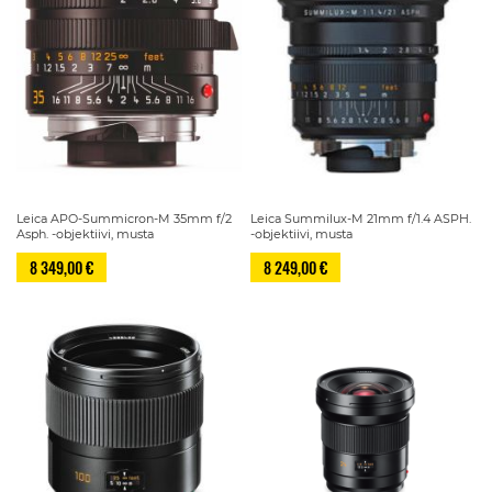
Leica APO-Summicron-M 35mm f/2
Leica Summilux-M 21mm f/1.4 ASPH.
Asph. -objektiivi, musta
-objektiivi, musta
8 349,00 €
8 249,00 €