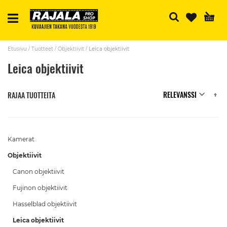
H
Etusivu
Tuotteet
Objektiivit
Leica objektiivit
Leica objektiivit
N
RAJAA TUOTTEITA
Kamerat
Objektiivit
Canon objektiivit
Fujinon objektiivit
Hasselblad objektiivit
Leica objektiivit