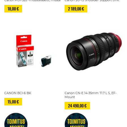
18,00 €
2 189,00 €
CANON BCI-6 BK
Canon CN-E 14-35mm T1.7 L S, EF-
Mount
15,00 €
24 490,00 €