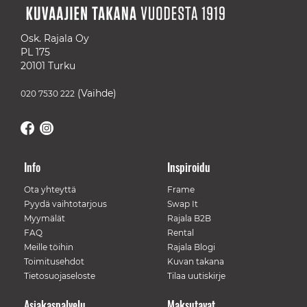
Osk. Rajala Oy
PL 175
20101 Turku
(Vaihde)
020 7530 222
Info
Inspiroidu
Ota yhteyttä
Frame
Pyydä vaihtotarjous
Swap It
Myymälät
Rajala B2B
FAQ
Rental
Meille töihin
Rajala Blogi
Toimitusehdot
Kuvan takana
Tietosuojaseloste
Tilaa uutiskirje
Asiakaspalvelu
Maksutavat