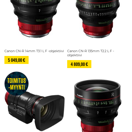
Canon CN-R 14mm T3.1 L F -objektiivi
Canon CN-R 135mm T2.2 L F -
objektiivi
5 049,00 €
4 809,00 €