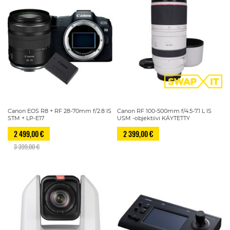
Canon EOS R8 + RF 28-70mm f/2.8 IS
Canon RF 100-500mm f/4.5-7.1 L IS
STM + LP-E17
USM -objektiivi KÄYTETTY
2 499,00 €
2 399,00 €
3 399,00 €