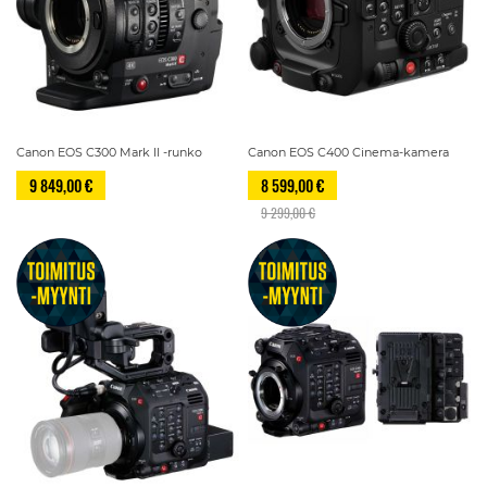
Canon EOS C300 Mark II -runko
Canon EOS C400 Cinema-kamera
9 849,00 €
8 599,00 €
9 299,00 €