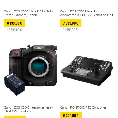
Canon EOS C500 Mark II 5.9K Full-
Canon EOS C300 Mark III -
Frame -kamera, Canon EF
videokamera + EU-V2 Expansion Unit
8 199,00 €
7 999,00 €
12 699,00 €
11 499,00 €
Canon EOS C80 Cinema-kamera +
Canon RC-IP1000 PTZ Controller
BP-A30N -lisäakku
6 329,00 €