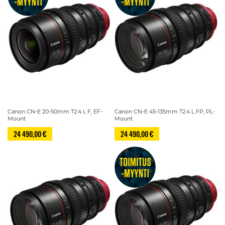
Canon CN-E 20-50mm T2.4 L F, EF-
Canon CN-E 45-135mm T2.4 L FP, PL-
Mount
Mount
24 490,00 €
24 490,00 €