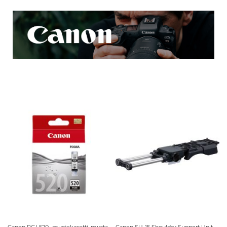
Canon PGI-520 -mustekasetti, musta
Canon SU-15 Shoulder Support Unit