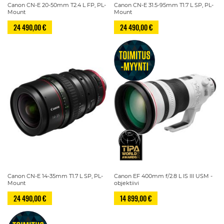
Canon CN-E 20-50mm T2.4 L FP, PL-
Canon CN-E 31.5-95mm T1.7 L SP, PL-
Mount
Mount
24 490,00 €
24 490,00 €
Canon CN-E 14-35mm T1.7 L SP, PL-
Canon EF 400mm f/2.8 L IS III USM -
Mount
objektiivi
24 490,00 €
14 899,00 €