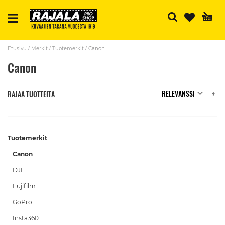
H
Etusivu
Merkit
Tuotemerkit
Canon
Canon
N
RAJAA TUOTTEITA
Tuotemerkit
Canon
DJI
Fujifilm
GoPro
Insta360