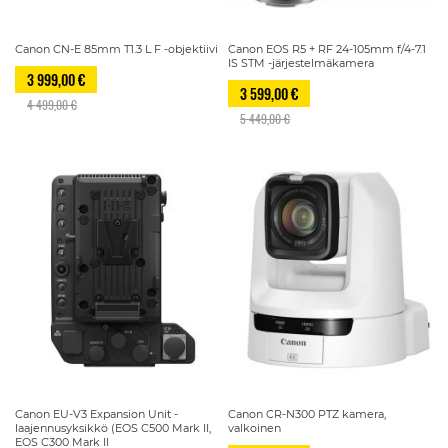
Canon CN-E 85mm T1.3 L F -objektiivi
Canon EOS R5 + RF 24-105mm f/4-7.1
IS STM -järjestelmäkamera
3 999,00 €
3 599,00 €
4 499,00 €
5 449,00 €
Canon EU-V3 Expansion Unit -
Canon CR-N300 PTZ kamera,
laajennusyksikkö (EOS C500 Mark II,
valkoinen
EOS C300 Mark II