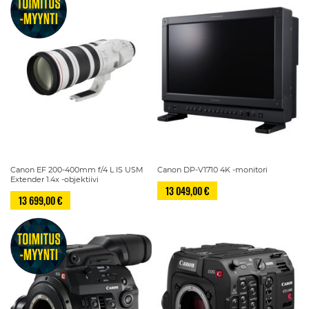
Canon EF 200-400mm f/4 L IS USM
Canon DP-V1710 4K -monitori
Extender 1.4x -objektiivi
13 049,00 €
13 699,00 €