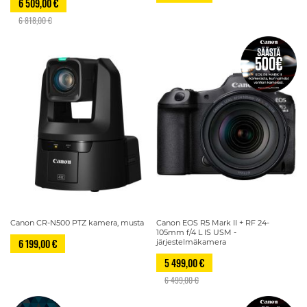
6 509,00 €
6 818,00 €
Canon CR-N500 PTZ kamera, musta
Canon EOS R5 Mark II + RF 24-
105mm f/4 L IS USM -
6 199,00 €
järjestelmäkamera
5 499,00 €
6 499,00 €