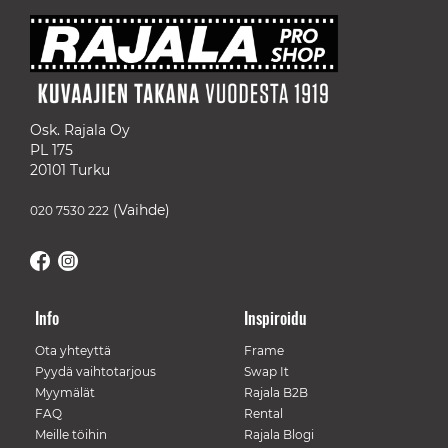
Osk. Rajala Oy
PL 175
20101 Turku
(Vaihde)
020 7530 222
Info
Inspiroidu
Ota yhteyttä
Frame
Pyydä vaihtotarjous
Swap It
Myymälät
Rajala B2B
FAQ
Rental
Meille töihin
Rajala Blogi