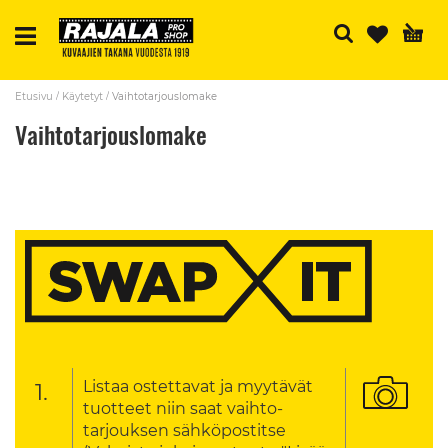
H
Etusivu
Käytetyt
Vaihtotarjouslomake
Vaihtotarjouslomake
RAJAA TUOTTEITA
Listaa ostettavat ja myytävät
1.
tuotteet niin saat vaihto-
tarjouksen sähköpostitse