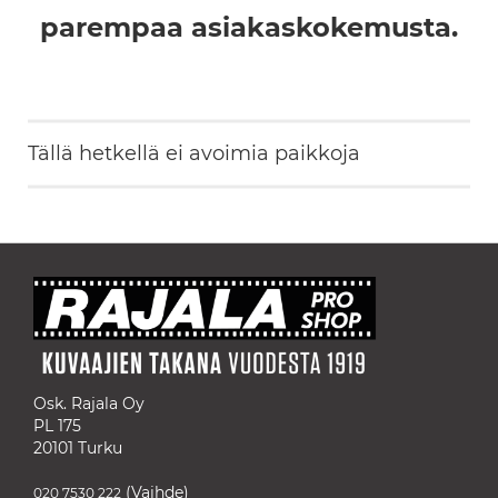
parempaa asiakaskokemusta.
Tällä hetkellä ei avoimia paikkoja
Osk. Rajala Oy
PL 175
20101 Turku
(Vaihde)
020 7530 222