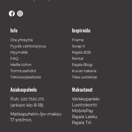
Info
Inspiroidu
Ota yhteyttä
Frame
Pyydä vaihtotarjous
Swap It
Myymälät
Rajala B2B
FAQ
Rental
Meille töihin
Rajala Blogi
Toimitusehdot
Kuvan takana
Tietosuojaseloste
Tilaa uutiskirje
Asiakaspalvelu
Maksutavat
Puh.
Verkkopankki
020 7530 275
Luottokortti
(arkisin klo 8-18)
MobilePay
Matkapuhelin-/pv-maksu
Rajala Lasku
17 snt/min.
Rajala Tili