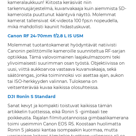
kameralaukkuun! Kiitosta keräsivät niin
tarkennusjärjestelmä, kuvanvakaaja kuin aiemmista 5D-
kameroista puuttunut kääntyvä näyttö. Molemmat
kamerat tallensivat 4K-videota 100 fps:n nopeudella,
mikä mahdollisti kauniit hidastuskuvat.
Canon RF 24-70mm f/2.8 L IS USM
Molemmat tuotantokamerat hyödyntävät natiivisti
Canonin peilittömille kameroille suunniteltua RF-sarjan
optiikkaa. Tämä valovoimainen laajakulmazoomi teki
ylivoimaisesti suurimman osan työstä. Objektiivissa on
uusi, viittä aukkoarvoa vastaava kuvanvakaaja, sekä
säätörengas, jonka toiminnoksi voi asettaa ajan, aukon
tai ISO-herkkyyden valinnan. Tuloksena on
veitsenterävää kuvaa kaikissa olosuhteissa.
DJI Ronin S Standard
Sanat kevyt ja kompakti toistuvat kaikissa tämän
artikkelin tuotteissa, eikä Ronin S -gimbaali tee
poikkeusta. Rajalan filmituotannoissa gimbaalikamerana
toimi useimmin Canon EOS R5. Koostaan huolimatta
Ronin S jaksaisi kantaa isompaakin kuormaa, mutta