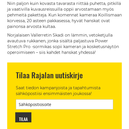
Niin paljon kuin kovasta tavarasta riittää puhetta, pitkillä
ja vaativilla kuvausreissuilla oppii arvostamaan myös
pehmeitä paketteja. Kun komennat kameraa Koillismaan
korvessa, 20 asteen pakkasessa, hyvät hanskat ovat
painonsa arvosta kultaa.
Norjalaisen Vallerretin Skadi on lämmin, vetoketjulla
avautuva rukkanen, jonka sisältä paljastuva Power
Stretch Pro -sormikas sopii kameran ja kosketusnäytön
operoimiseen – siis kahdet hanskat yhdessä!
Tilaa Rajalan uutiskirje
Saat tiedon kampanjoista ja tapahtumista
sähköpostiisi ensimmäisten joukossa!
TILAA