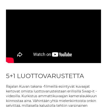
5+1 LUOTTOVARUSTETTA
Rajalan Kuvan takana -filmeillä esiintyvät kuvaajat
kertovat omista luottovarusteistaan erillisillä Swap-it -
videoilla. Kurkistus ammattikuvaajan kameralaukkuun
kiinnostaa aina. Vähintään yhtä mielenkiintoista onkin
selvittää, millaisella kalustolla tehtiin varsinainen