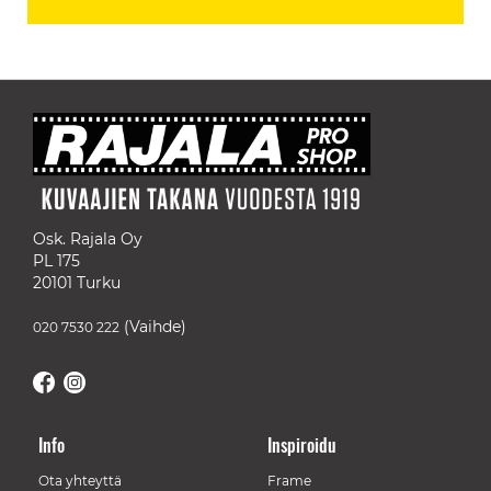
Osk. Rajala Oy
PL 175
20101 Turku
(Vaihde)
020 7530 222
Info
Inspiroidu
Ota yhteyttä
Frame