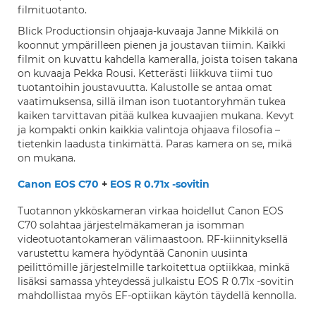
filmituotanto.
Blick Productionsin ohjaaja-kuvaaja Janne Mikkilä on
koonnut ympärilleen pienen ja joustavan tiimin. Kaikki
filmit on kuvattu kahdella kameralla, joista toisen takana
on kuvaaja Pekka Rousi. Ketterästi liikkuva tiimi tuo
tuotantoihin joustavuutta. Kalustolle se antaa omat
vaatimuksensa, sillä ilman ison tuotantoryhmän tukea
kaiken tarvittavan pitää kulkea kuvaajien mukana. Kevyt
ja kompakti onkin kaikkia valintoja ohjaava filosofia –
tietenkin laadusta tinkimättä. Paras kamera on se, mikä
on mukana.
Canon EOS C70
+
EOS R 0.71x -sovitin
Tuotannon ykköskameran virkaa hoidellut Canon EOS
C70 solahtaa järjestelmäkameran ja isomman
videotuotantokameran välimaastoon. RF-kiinnityksellä
varustettu kamera hyödyntää Canonin uusinta
peilittömille järjestelmille tarkoitettua optiikkaa, minkä
lisäksi samassa yhteydessä julkaistu EOS R 0.71x -sovitin
mahdollistaa myös EF-optiikan käytön täydellä kennolla.