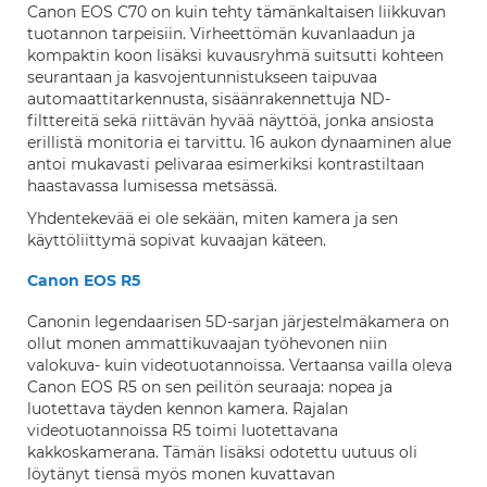
Canon EOS C70 on kuin tehty tämänkaltaisen liikkuvan
tuotannon tarpeisiin. Virheettömän kuvanlaadun ja
kompaktin koon lisäksi kuvausryhmä suitsutti kohteen
seurantaan ja kasvojentunnistukseen taipuvaa
automaattitarkennusta, sisäänrakennettuja ND-
filttereitä sekä riittävän hyvää näyttöä, jonka ansiosta
erillistä monitoria ei tarvittu. 16 aukon dynaaminen alue
antoi mukavasti pelivaraa esimerkiksi kontrastiltaan
haastavassa lumisessa metsässä.
Yhdentekevää ei ole sekään, miten kamera ja sen
käyttöliittymä sopivat kuvaajan käteen.
Canon EOS R5
Canonin legendaarisen 5D-sarjan järjestelmäkamera on
ollut monen ammattikuvaajan työhevonen niin
valokuva- kuin videotuotannoissa. Vertaansa vailla oleva
Canon EOS R5 on sen peilitön seuraaja: nopea ja
luotettava täyden kennon kamera. Rajalan
videotuotannoissa R5 toimi luotettavana
kakkoskamerana. Tämän lisäksi odotettu uutuus oli
löytänyt tiensä myös monen kuvattavan