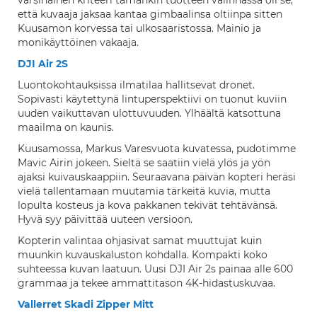
varsinainen kriteeri tämänkin tuotteen valinnassa oli se,
että kuvaaja jaksaa kantaa gimbaalinsa oltiinpa sitten
Kuusamon korvessa tai ulkosaaristossa. Mainio ja
monikäyttöinen vakaaja.
DJI Air 2S
Luontokohtauksissa ilmatilaa hallitsevat dronet.
Sopivasti käytettynä lintuperspektiivi on tuonut kuviin
uuden vaikuttavan ulottuvuuden. Ylhäältä katsottuna
maailma on kaunis.
Kuusamossa, Markus Varesvuota kuvatessa, pudotimme
Mavic Airin jokeen. Sieltä se saatiin vielä ylös ja yön
ajaksi kuivauskaappiin. Seuraavana päivän kopteri heräsi
vielä tallentamaan muutamia tärkeitä kuvia, mutta
lopulta kosteus ja kova pakkanen tekivät tehtävänsä.
Hyvä syy päivittää uuteen versioon.
Kopterin valintaa ohjasivat samat muuttujat kuin
muunkin kuvauskaluston kohdalla. Kompakti koko
suhteessa kuvan laatuun. Uusi DJI Air 2s painaa alle 600
grammaa ja tekee ammattitason 4K-hidastuskuvaa.
Vallerret Skadi Zipper Mitt