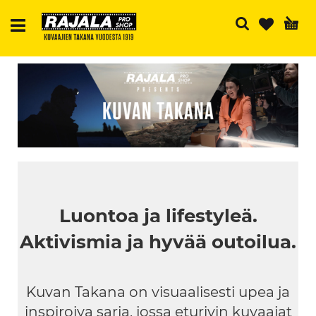
H
Luontoa ja lifestyleä.
Aktivismia ja hyvää outoilua.
Kuvan Takana on visuaalisesti upea ja
inspiroiva sarja, jossa eturivin kuvaajat