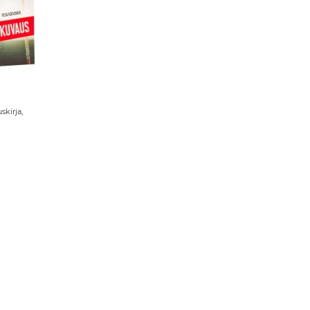
skirja,
Sivu