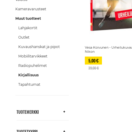
Kameravarusteet
Muut tuotteet
Lahjakortit
Outlet
Kuvaushanskat ja pipot
Vesa Koivunen - Urheilukuvau
Nikon
Mobiilitarvikkeet
5,00 €
Radiopuhelimet
39,00 €
Kirjallisuus
Tapahtumat
TUOTEMERKKI
TUOTETYYPPI