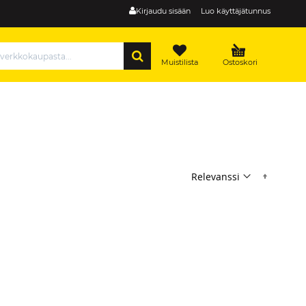
Kirjaudu sisään
Luo käyttäjätunnus
HAE
Muistilista
Ostoskori
Nousev