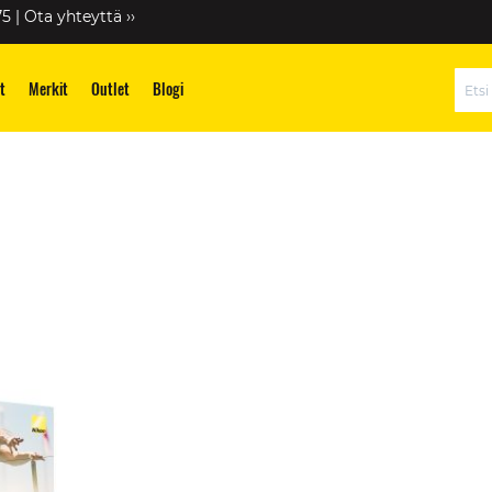
75 |
Ota yhteyttä ››
t
Merkit
Outlet
Blogi
Hae