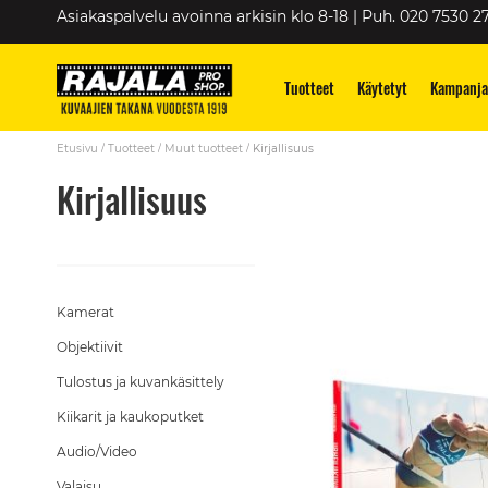
Skip
Asiakaspalvelu avoinna arkisin klo 8-18 | Puh. 020 7530 2
to
Content
Tuotteet
Käytetyt
Kampanja
Etusivu
Tuotteet
Muut tuotteet
Kirjallisuus
Kirjallisuus
Kamerat
Objektiivit
Tulostus ja kuvankäsittely
Kiikarit ja kaukoputket
Audio/Video
Valaisu