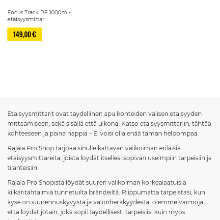
Focus Track RF 1000m -
etäisyysmittari
149,00 €
Sivu
Etäisyysmittarit ovat täydellinen apu kohteiden välisen etäisyyden
mittaamiseen, sekä sisällä että ulkona. Katso etäisyysmittariin, tähtää
kohteeseen ja paina nappia – Ei voisi olla enää tämän helpompaa.
Rajala Pro Shop tarjoaa sinulle kattavan valikoiman erilaisia
etäisyysmittareita, joista löydät itsellesi sopivan useimpiin tarpeisiin ja
tilanteisiin.
Rajala Pro Shopista löydät suuren valikoiman korkealaatuisia
kiikaritähtäimiä tunnetuilta brändeiltä. Riippumatta tarpeistasi, kun
kyse on suurennuskyvystä ja valonherkkyydestä, olemme varmoja,
että löydät jotain, joka sopii täydellisesti tarpeisiisi kuin myös