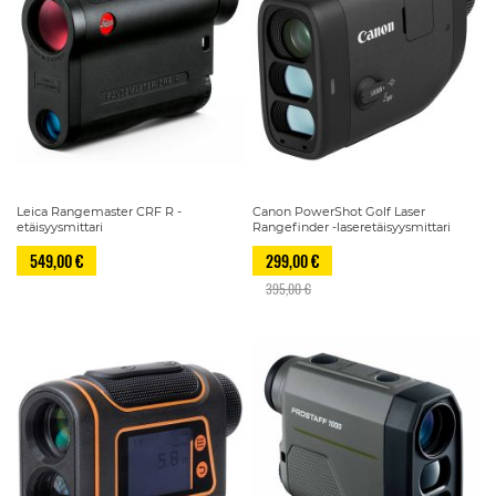
Leica Rangemaster CRF R -
Canon PowerShot Golf Laser
etäisyysmittari
Rangefinder -laseretäisyysmittari
549,00 €
299,00 €
395,00 €