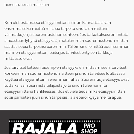
hienostuneisiin malleihin.
Kun olet ostamassa etäisyysmittaria, sinun kannattaa aivan
ensimmäiseksi miettiä millaisia tarpeita sinulla on mittarin
välimatkojen ja suurennustehon suhteen. Jos tarkoituksesi on mitata
ainoastaan lyhyitä etäisyyksiä, matalamman suurennustehon mittari
saattaa sopia tarpeisiisi paremmin. Tällöin sinulle riittää edullisemman
mallinen etäisyysmittari, paitsi jos tarvitset erityisen tarkkoja
mittaustuloksia.
Jos tarvitset laitteen pidempien etäisyyksien mittaamiseen, tarvitset
korkeamman suurennustehon laitteen ja sinun tarvitsee luultavasti
käyttää etäisyysmittariin enemmän rahaa. Suurennus ja etäisyys ovat
totta kai vain osa niistä tekijöistä joita sinun tulee harmita
etäisyysmittaria hankkiessasi. Jos et vielä tiedä mikä etäisyysmittari
sopii parhaiten juuri sinun tarpeisiisi, älä epäröi kysyä meiltä apua.