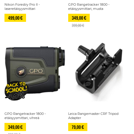
Nikon Forestry Pro II -
GPO Rangetracker 1800 -
laseretäisyysmittari
etäisyysmittari, musta
499,00 €
349,00 €
399,00 €
GPO Rangetracker 1800 -
Leica Rangemaster CRF Tripod
etäisyysmittari, vihreä
Adapter
349,00 €
79,00 €