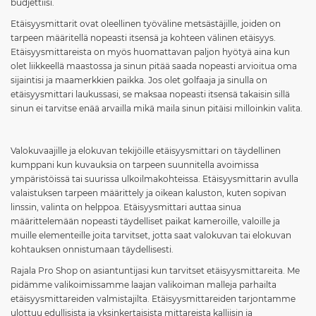
budjettiisi.
Etäisyysmittarit ovat oleellinen työväline metsästäjille, joiden on
tarpeen määritellä nopeasti itsensä ja kohteen välinen etäisyys.
Etäisyysmittareista on myös huomattavan paljon hyötyä aina kun
olet liikkeellä maastossa ja sinun pitää saada nopeasti arvioitua oma
sijaintisi ja maamerkkien paikka. Jos olet golfaaja ja sinulla on
etäisyysmittari laukussasi, se maksaa nopeasti itsensä takaisin sillä
sinun ei tarvitse enää arvailla mikä maila sinun pitäisi milloinkin valita.
Valokuvaajille ja elokuvan tekijöille etäisyysmittari on täydellinen
kumppani kun kuvauksia on tarpeen suunnitella avoimissa
ympäristöissä tai suurissa ulkoilmakohteissa. Etäisyysmittarin avulla
valaistuksen tarpeen määrittely ja oikean kaluston, kuten sopivan
linssin, valinta on helppoa. Etäisyysmittari auttaa sinua
määrittelemään nopeasti täydelliset paikat kameroille, valoille ja
muille elementeille joita tarvitset, jotta saat valokuvan tai elokuvan
kohtauksen onnistumaan täydellisesti.
Rajala Pro Shop on asiantuntijasi kun tarvitset etäisyysmittareita. Me
pidämme valikoimissamme laajan valikoiman malleja parhailta
etäisyysmittareiden valmistajilta. Etäisyysmittareiden tarjontamme
ulottuu edullisista ja yksinkertaisista mittareista kalliisin ja