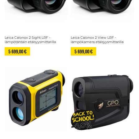
Leica Calonox 2 Sight LRF -
Leica Calonox 2 View LRF -
lämpötähtäin etäisyysmittarilla
lämpökamera etäisyysmittarilla
5 699,00 €
5 699,00 €