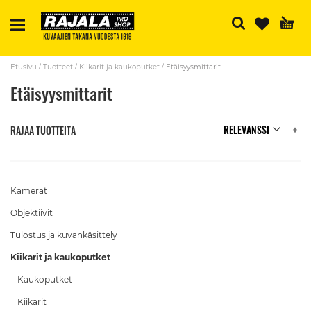
H
Etusivu
Tuotteet
Kiikarit ja kaukoputket
Etäisyysmittarit
Etäisyysmittarit
N
RAJAA TUOTTEITA
Kamerat
Objektiivit
Tulostus ja kuvankäsittely
Kiikarit ja kaukoputket
Kaukoputket
Kiikarit