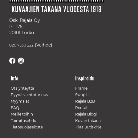
Osk. Rajala Oy
PL 175
20101 Turku
(Vaihde)
020 7530 222
Info
Inspiroidu
Ota yhteyttä
Frame
Pyydä vaihtotarjous
Swap It
Myymälät
Rajala B2B
FAQ
Rental
Meille töihin
Rajala Blogi
Toimitusehdot
Kuvan takana
Tietosuojaseloste
Tilaa uutiskirje