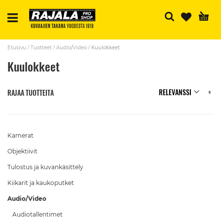
H
Etusivu
Tuotteet
Audio/Video
Kuulokkeet
Kuulokkeet
N
RAJAA TUOTTEITA
Kamerat
Objektiivit
Tulostus ja kuvankäsittely
Kiikarit ja kaukoputket
Audio/Video
Audiotallentimet