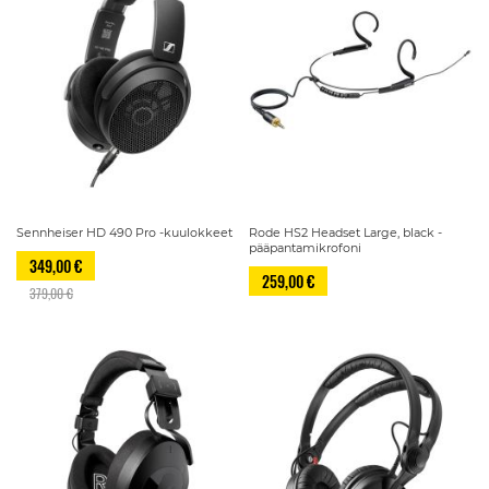
Sennheiser HD 490 Pro -kuulokkeet
Rode HS2 Headset Large, black -
pääpantamikrofoni
349,00 €
259,00 €
379,00 €