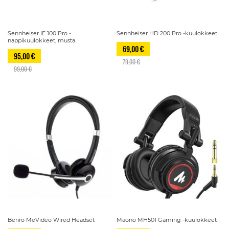
Sennheiser IE 100 Pro -
Sennheiser HD 200 Pro -kuulokkeet
nappikuulokkeet, musta
69,00 €
95,00 €
79,00 €
99,00 €
Benro MeVideo Wired Headset
Maono MH501 Gaming -kuulokkeet