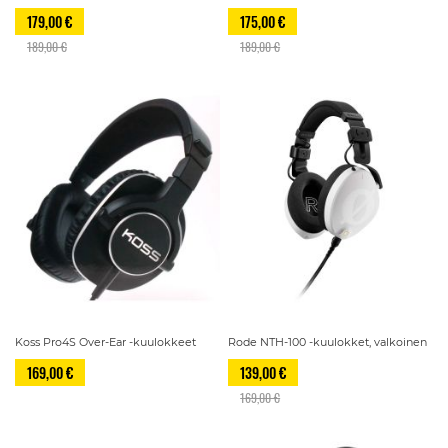
179,00 €
175,00 €
189,00 €
189,00 €
Koss Pro4S Over-Ear -kuulokkeet
Rode NTH-100 -kuulokket, valkoinen
169,00 €
139,00 €
169,00 €