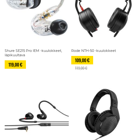
Shure SE215 Pro IEM -kuulokkeet,
Rode NTH-50 -kuulokkeet
läpikuultava
109,00 €
119,00 €
119,00 €