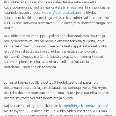
Kuulokkeita tarvitaan monessa yhteydessä – sekä ääni- että
kuvatuotannossa, mutta niitä käytetään myös musiikin ja podcastien
kuuntelemiseen arjessa.
Audio-Video-osastoltamme
löydät
kuulokkeet kaikkiin tarpeisiin ja erilaisiin käyttöihin. Valikoimaamme
kuuluu sekä korvassa pidettävät kuulokkeet, että isommat sangalliset
mallit.
Kuulokkeiden valinta riippuu paljon henkilökohtaisesta mausta ja
mieltymyksistä, mutta on myös olemassa teknisiä tekijöitä, jotka
kannattaa ottaa huomioon. In-ear-malliset nappikuulokkeet, jotka
istuvat korvakäytävässä ovat mukavia ja estävät tehokkaasti
häiritseviä ulkopuolisia ääniä. Niissä olevat kaiutinelementit ovat
kuitenkin pieniä, minkä takia niillä voi olla hankaluuksia
matalataajuisten äänien toistossa.
sommat korvien päällä pidettävät kuulokkeet ovat parempia
toistamaan bassoääniä ja matalataajuisia sointuja. Ne voivat myös
olla tehokkaita eristämään ääntä ulkoa, mutta jos pidät niitä pitkään
päässä, käytöstä voi tulla lämmintä ja hikistä.
Rajala Camera ei rajoitu pelkästään
kameroihin
ja
kameravarusteisiin
.
Meiltä löydät kuulokkeet ja muun Audio-Video-osastoon kuuluvan