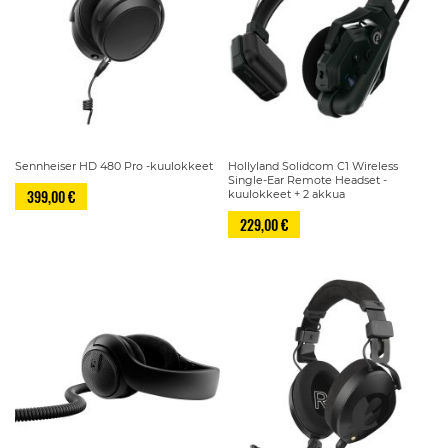
Sennheiser HD 480 Pro -kuulokkeet
Hollyland Solidcom C1 Wireless
Single-Ear Remote Headset -
399,00 €
kuulokkeet + 2 akkua
229,00 €