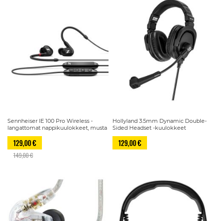
Sennheiser IE 100 Pro Wireless -
Hollyland 3.5mm Dynamic Double-
langattomat nappikuulokkeet, musta
Sided Headset -kuulokkeet
129,00 €
129,00 €
149,00 €