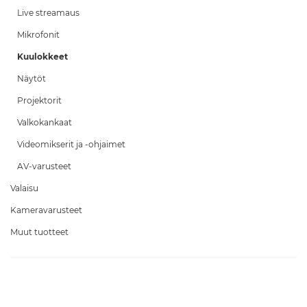
Live streamaus
Mikrofonit
Kuulokkeet
Näytöt
Projektorit
Valkokankaat
Videomikserit ja -ohjaimet
AV-varusteet
Valaisu
Kameravarusteet
Muut tuotteet