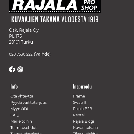
Osk. Rajala Oy
PL 175
20101 Turku
(Vaihde)
020 7530 222
Info
Inspiroidu
Ota yhteyttä
Frame
Pyydä vaihtotarjous
Swap It
Myymälät
Rajala B2B
FAQ
Rental
Meille töihin
Rajala Blogi
Toimitusehdot
Kuvan takana
Tietosuojaseloste
Tilaa uutiskirje