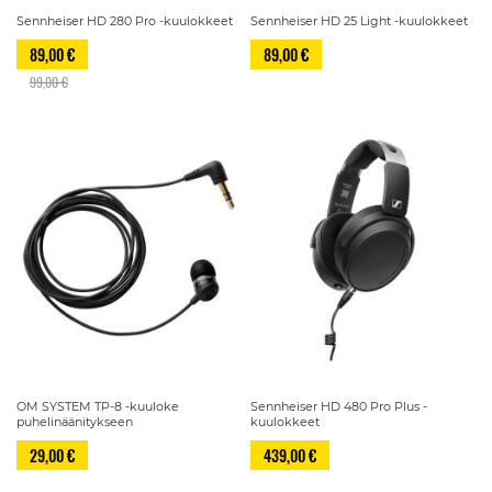
Sennheiser HD 280 Pro -kuulokkeet
Sennheiser HD 25 Light -kuulokkeet
89,00 €
89,00 €
99,00 €
OM SYSTEM TP-8 -kuuloke
Sennheiser HD 480 Pro Plus -
puhelinäänitykseen
kuulokkeet
29,00 €
439,00 €