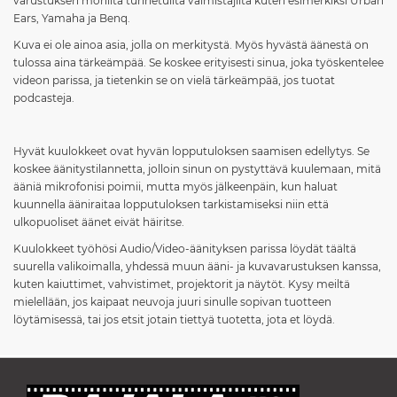
varustuksen monilta tunnetuilta valmistajilta kuten esimerkiksi Urban
Ears, Yamaha ja Benq.
Kuva ei ole ainoa asia, jolla on merkitystä. Myös hyvästä äänestä on
tulossa aina tärkeämpää. Se koskee erityisesti sinua, joka työskentelee
videon parissa, ja tietenkin se on vielä tärkeämpää, jos tuotat
podcasteja.
Hyvät kuulokkeet ovat hyvän lopputuloksen saamisen edellytys. Se
koskee äänitystilannetta, jolloin sinun on pystyttävä kuulemaan, mitä
ääniä mikrofonisi poimii, mutta myös jälkeenpäin, kun haluat
kuunnella ääniraitaa lopputuloksen tarkistamiseksi niin että
ulkopuoliset äänet eivät häiritse.
Kuulokkeet työhösi Audio/Video-äänityksen parissa löydät täältä
suurella valikoimalla, yhdessä muun ääni- ja kuvavarustuksen kanssa,
kuten kaiuttimet, vahvistimet, projektorit ja näytöt. Kysy meiltä
mielellään, jos kaipaat neuvoja juuri sinulle sopivan tuotteen
löytämisessä, tai jos etsit jotain tiettyä tuotetta, jota et löydä.