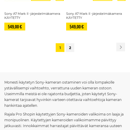
Sony A7 Mark II -järjestelmäkamera
Sony A7 Mark II -järjestelmäkamera
KÄYTETTY
KÄYTETTY
549,00 €
549,00 €
Sivu
Siv
Se
You're
Sivu
1
2
currently
reading
page
Monesti käytetyn Sony-kameran ostaminen voi olla lompakolle
ystävällisempi vaihtoehto, verrattuna uuden kameran ostoon.
Useimmilla meistä ei ole rajatonta budjettia, joten käytetyt Sony-
kamerat tarjoavat hyvinkin varteen otettavia vaihtoehtoja kameran
hankintaa ajatellen.
Rajala Pro Shopin käytettyjen Sony-kameroiden valikoima on laaja ja
monipuolinen. Käytettyjen kameroiden valikoimamme päivittyy
jatkuvasti. Innokkaimmat harrastajat päivittävät kameransa uuteen