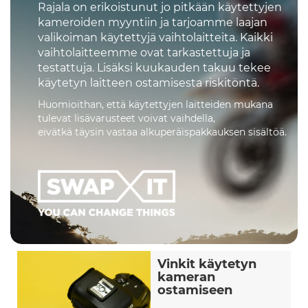
Rajala on erikoistunut jo pitkään käytettyjen
kameroiden myyntiin ja tarjoamme laajan
valikoiman käytettyjä vaihtolaitteita. Kaikki
vaihtolaitteemme ovat tarkastettuja ja
testattuja. Lisäksi kuukauden takuu tekee
käytetyn laitteen ostamisesta riskitöntä.
Huomioithan, että käytettyjen laitteiden mukana
tulevat lisävarusteet voivat vaihdella,
eivätkä täysin vastaa alkuperäispakkauksen sisältöä.
Vinkit käytetyn
kameran
ostamiseen