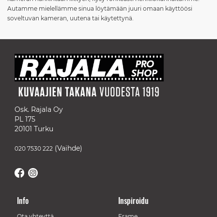
Autamme mielellämme sinua löytämään juuri omaan käyttöösi
soveltuvan kameran, uutena tai käytettynä.
Osk. Rajala Oy
PL 175
20101 Turku
(Vaihde)
020 7530 222
Info
Inspiroidu
Ota yhteyttä
Frame