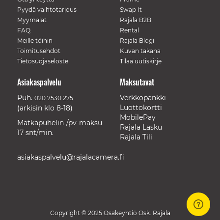
Pyydä vaihtotarjous
Swap It
Myymälät
Rajala B2B
FAQ
Rental
Meille töihin
Rajala Blogi
Toimitusehdot
Kuvan takana
Tietosuojaseloste
Tilaa uutiskirje
Asiakaspalvelu
Maksutavat
Puh.
Verkkopankki
020 7530 275
Luottokortti
(arkisin klo 8-18)
MobilePay
Matkapuhelin-/pv-maksu
Rajala Lasku
17 snt/min.
Rajala Tili
asiakaspalvelu@rajalacamera.fi
Copyright © 2025 Osakeyhtiö Osk. Rajala