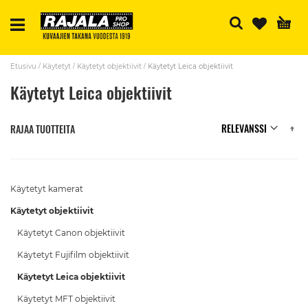
H
Etusivu
Käytetyt
Käytetyt objektiivit
Käytetyt Leica objektiivit
Käytetyt Leica objektiivit
N
RAJAA TUOTTEITA
Käytetyt kamerat
Käytetyt objektiivit
Käytetyt Canon objektiivit
Käytetyt Fujifilm objektiivit
Käytetyt Leica objektiivit
Käytetyt MFT objektiivit