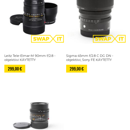
Leitz Tele-Elmar-M 90mm f/2.8 -
Sigma 45mm f/2.8 C DG DN -
objektiivi KÄYTETTY
objektiivi, Sony FE KÄYTETTY
299,00 €
299,00 €