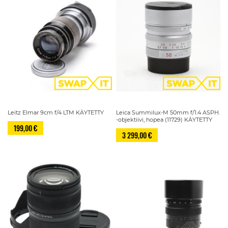
Leitz Elmar 9cm f/4 LTM KÄYTETTY
Leica Summilux-M 50mm f/1.4 ASPH.
-objektiivi, hopea (11729) KÄYTETTY
199,00 €
3 299,00 €