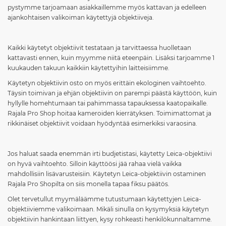
pystymme tarjoamaan asiakkaillemme myös kattavan ja edelleen
ajankohtaisen valikoiman käytettyjä objektiiveja.
Kaikki käytetyt objektiivit testataan ja tarvittaessa huolletaan
kattavasti ennen, kuin myymme niitä eteenpäin. Lisäksi tarjoamme 1
kuukauden takuun kaikkiin käytettyihin laitteisiimme.
Käytetyn objektiivin osto on myös erittäin ekologinen vaihtoehto.
Täysin toimivan ja ehjän objektiivin on parempi päästä käyttöön, kuin
hyllylle homehtumaan tai pahimmassa tapauksessa kaatopaikalle.
Rajala Pro Shop hoitaa kameroiden kierrätyksen. Toimimattomat ja
rikkinäiset objektiivit voidaan hyödyntää esimerkiksi varaosina.
Jos haluat saada enemmän irti budjetistasi, käytetty Leica-objektiivi
on hyvä vaihtoehto. Silloin käyttöösi jää rahaa vielä vaikka
mahdollisiin lisävarusteisiin. Käytetyn Leica-objektiivin ostaminen
Rajala Pro Shopilta on siis monella tapaa fiksu päätös.
Olet tervetullut myymäläämme tutustumaan käytettyjen Leica-
objektiiviemme valikoimaan. Mikäli sinulla on kysymyksiä käytetyn
objektiivin hankintaan liittyen, kysy rohkeasti henkilökunnaltamme.