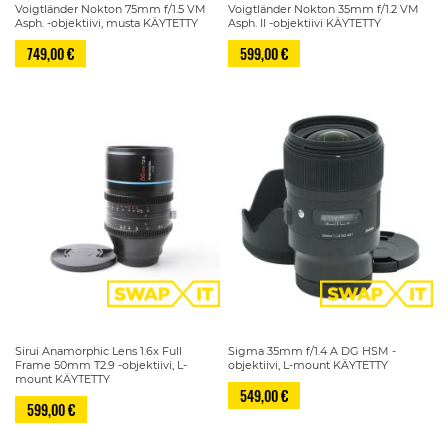
Voigtländer Nokton 75mm f/1.5 VM
Voigtländer Nokton 35mm f/1.2 VM
Asph. -objektiivi, musta KÄYTETTY
Asph. II -objektiivi KÄYTETTY
749,00 €
599,00 €
Sirui Anamorphic Lens 1.6x Full
Sigma 35mm f/1.4 A DG HSM -
Frame 50mm T2.9 -objektiivi, L-
objektiivi, L-mount KÄYTETTY
mount KÄYTETTY
549,00 €
599,00 €