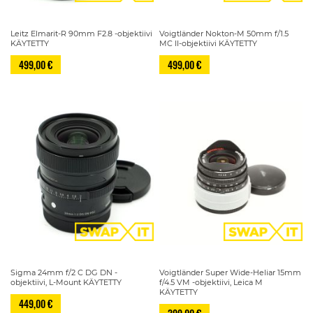
Leitz Elmarit-R 90mm F2.8 -objektiivi
Voigtländer Nokton-M 50mm f/1.5
KÄYTETTY
MC II-objektiivi KÄYTETTY
499,00 €
499,00 €
Sigma 24mm f/2 C DG DN -
Voigtländer Super Wide-Heliar 15mm
objektiivi, L-Mount KÄYTETTY
f/4.5 VM -objektiivi, Leica M
KÄYTETTY
449,00 €