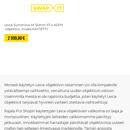
Leica Summilux-M 50mm f/1.4 ASPH.
-objektiivi, musta KÄYTETTY
2 999,00 €
Sivu
Monesti käytetyn Leica-objektiivin ostaminen voi olla lompakolle
ystävällisempi vaihtoehto, verrattuna uuden objektiivin ostoon.
Useimmilla meistä ei ole rajatonta budjettia, joten käytetyt Leica-
objektiivit tarjoavat hyvinkin varteen otettavia vaihtoehtoja.
Rajala Pro Shopin käytettyjen Leica-objektiivien valikoima on laaja ja
monipuolinen. Käytettyjen laitteiden valikoimamme päivittyy
jatkuvasti. Innokkaimmat harrastajat päivittävät objektiivinsa uuteen
malliin heti sellaisen ilmestyessä markkinoille. Tämän ansiosta