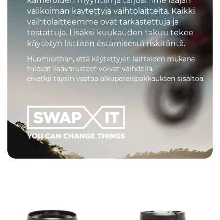
kameroiden myyntiin ja tarjoamme laajan
valikoiman käytettyjä vaihtolaitteita. Kaikki
vaihtolaitteemme ovat tarkastettuja ja
testattuja. Lisäksi kuukauden takuu tekee
käytetyn laitteen ostamisesta riskitöntä.
Huomioithan, että käytettyjen laitteiden mukana
tulevat lisävarusteet voivat vaihdella,
eivätkä täysin vastaa alkuperäispakkauksen sisältöä.