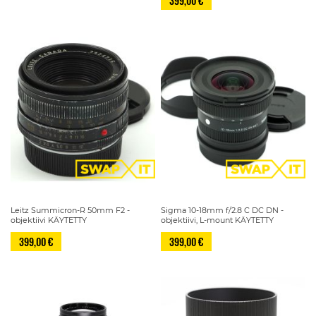
399,00 €
Leitz Summicron-R 50mm F2 -
Sigma 10-18mm f/2.8 C DC DN -
objektiivi KÄYTETTY
objektiivi, L-mount KÄYTETTY
399,00 €
399,00 €