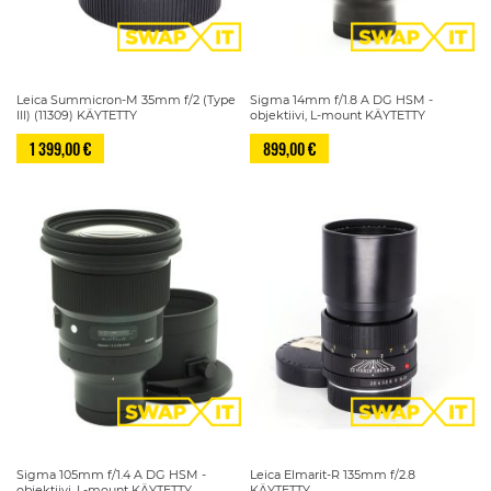
Leica Summicron-M 35mm f/2 (Type
Sigma 14mm f/1.8 A DG HSM -
III) (11309) KÄYTETTY
objektiivi, L-mount KÄYTETTY
1 399,00 €
899,00 €
Sigma 105mm f/1.4 A DG HSM -
Leica Elmarit-R 135mm f/2.8
objektiivi, L-mount KÄYTETTY
KÄYTETTY