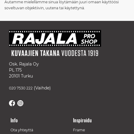
Autamme mielellämme sinua löytämään juuri omaan käyttöösi
soveltuvan objektiivin, uutena tai käytettynä.
Osk. Rajala Oy
PL 175
20101 Turku
(Vaihde)
020 7530 222
Info
Inspiroidu
Ota yhteyttä
Frame