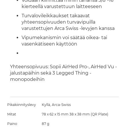
Voidaan kiinnittää mihin tahansa 3/8"-16
kierteellä varustettuun laitteeseen
Turvalovileikkaukset takaavat
yhteensopivuuden turvavipuilla
varustettujen Arca Swiss -levyjen kanssa
Vipumekanismin voi säätää oikea- tai
vasenkätiseen käyttöön
Yhteensopivuus: Sopii AirHed Pro-, AirHed Vu -
jalustapäihin sekä 3 Legged Thing -
monopodeihin
Pikakiinnityslevy
Kyllä, Arca-Swiss
Mitat
78 x 62 x 15 mm 38 x 38 mm (QR Plate)
Paino
87 g