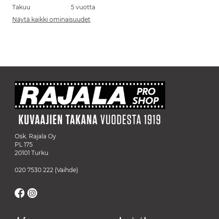
Takuu
5 vuotta
Näytä kaikki ominaisuudet
Osk. Rajala Oy
PL 175
20101 Turku
020 7530 222
(Vaihde)