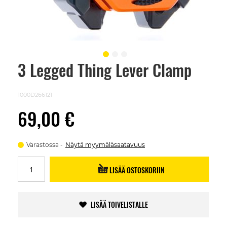
3 Legged Thing Lever Clamp
Skip
to
the
beginning
1000D266121
of
the
69,00 €
images
gallery
Varastossa
Näytä myymäläsaatavuus
LISÄÄ OSTOSKORIIN
LISÄÄ TOIVELISTALLE