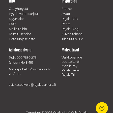
Info
Inspiroidu
Ota yhteyttä
Frame
Pyydä vaihtotarjous
Swap It
Myymälät
Rajala B2B
FAQ
Rental
Meille töihin
Rajala Blogi
Toimitusehdot
Kuvan takana
Tietosuojaseloste
Tilaa uutiskirje
Asiakaspalvelu
Maksutavat
Verkkopankki
Puh.
020 7530 275
Luottokortti
(arkisin klo 8-18)
MobilePay
Matkapuhelin-/pv-maksu 17
Rajala Lasku
snt/min.
Rajala Tili
asiakaspalvelu@rajalacamera.fi
Copyright © 2025 Osakeyhtiö Osk. Rajala