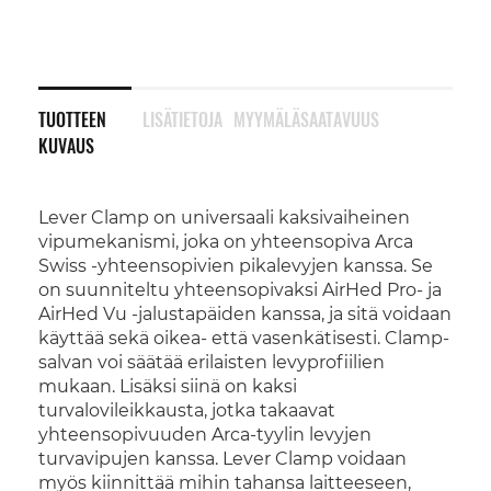
TUOTTEEN
LISÄTIETOJA
MYYMÄLÄSAATAVUUS
KUVAUS
Lever Clamp on universaali kaksivaiheinen
vipumekanismi, joka on yhteensopiva Arca
Swiss -yhteensopivien pikalevyjen kanssa. Se
on suunniteltu yhteensopivaksi AirHed Pro- ja
AirHed Vu -jalustapäiden kanssa, ja sitä voidaan
käyttää sekä oikea- että vasenkätisesti. Clamp-
salvan voi säätää erilaisten levyprofiilien
mukaan. Lisäksi siinä on kaksi
turvalovileikkausta, jotka takaavat
yhteensopivuuden Arca-tyylin levyjen
turvavipujen kanssa. Lever Clamp voidaan
myös kiinnittää mihin tahansa laitteeseen,