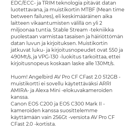
EDC/ECC- ja TRIM teknologia pitävät datan
luotettavana, ja muistikortin MTBF (Mean time
between failures), eli keskimääräinen aika
laitteen vikaantumisten välillä on yli 2
miljoonaa tuntia. Stable Stream -tekniikka
puolestaan varmistaa tasaisen ja häiriöttömän
datan luvun ja kirjoituksen. Muistikortin
jatkuvat luku- ja kirjoitusnopeudet ovat 550 ja
490Mt/s, ja VPG-130 -luokitus tarkoittaa, ettei
kirjoitusnopeus koskaan laske alle 130Mt/s.
Huom! Angelbird AV Pro CF CFast 2.0 512GB -
muistikortti ei sovellu käytettäväksi ARRI
AMIRA- ja Alexa Mini -elokuvakameroiden
kanssa.
Canon EOS C200 ja EOS C300 Mark II -
kameroiden kanssa suosittelemme
käyttämään vain 256Gt -versiota AV Pro CF
CFast 2.0 -kortista.