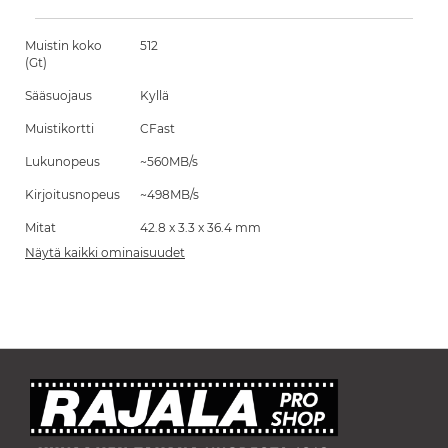
Muistin koko
512
(Gt)
Sääsuojaus
Kyllä
Muistikortti
CFast
Lukunopeus
~560MB/s
Kirjoitusnopeus
~498MB/s
Mitat
42.8 x 3.3 x 36.4 mm
Näytä kaikki ominaisuudet