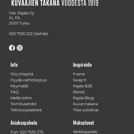
Osk. Rajala Oy
PL 175
20101 Turku
020 7530 222
(Vaihde)
Info
Inspiroidu
Ota yhteyttä
Frame
Pyydä vaihtotarjous
Swap It
Myymälät
Rajala B2B
FAQ
Rental
Meille töihin
Rajala Blogi
Toimitusehdot
Kuvan takana
Tietosuojaseloste
Tilaa uutiskirje
Asiakaspalvelu
Maksutavat
Verkkopankki
Puh.
020 7530 275