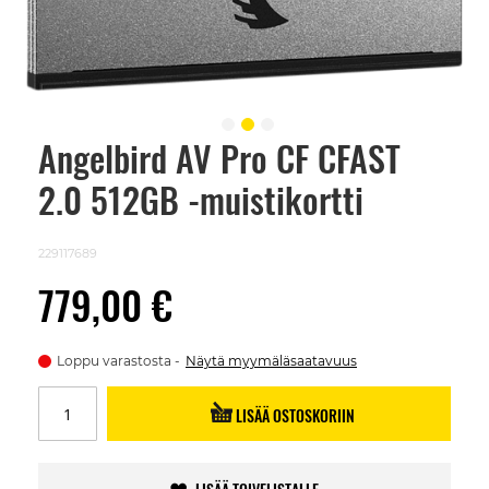
Angelbird AV Pro CF CFAST
Skip
to
2.0 512GB -muistikortti
the
beginning
of
the
229117689
images
gallery
779,00 €
Loppu varastosta
Näytä myymäläsaatavuus
LISÄÄ OSTOSKORIIN