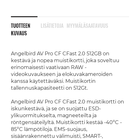
TUOTTEEN
LISÄTIETOJA
MYYMÄLÄSAATAVUUS
KUVAUS
Angelbird AV Pro CF CFast 2.0 512GB on
kestävä ja nopea muistikortti, joka soveltuu
erinomaisesti vaativaan RAW -
videokuvaukseen ja elokuvakameroiden
kanssa käytettäväksi. Muistikortin
tallennuskapasiteetti on 512Gt.
Angelbird AV Pro CF CFast 2.0 muistikortti on
iskunkestävä, ja se on suojattu ESD-
ylikuormitukselta, magneeteilta ja
röntgensäteilyltä. Muistikortti kestää -40°C -
85°C lämpötiloja. EMS-suojaus,
sisäänrakennettu välimuisti, SMART-,