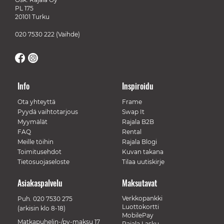
PL 175
20101 Turku
020 7530 222
(Vaihde)
Info
Inspiroidu
Ota yhteyttä
Frame
Pyydä vaihtotarjous
Swap It
Myymälät
Rajala B2B
FAQ
Rental
Meille töihin
Rajala Blogi
Toimitusehdot
Kuvan takana
Tietosuojaseloste
Tilaa uutiskirje
Asiakaspalvelu
Maksutavat
Verkkopankki
Puh.
020 7530 275
Luottokortti
(arkisin klo 8-18)
MobilePay
Matkapuhelin-/pv-maksu 17
Rajala Lasku