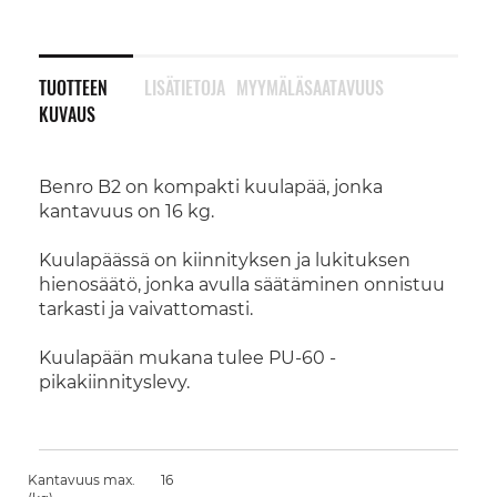
TUOTTEEN
LISÄTIETOJA
MYYMÄLÄSAATAVUUS
KUVAUS
Benro B2 on kompakti kuulapää, jonka
kantavuus on 16 kg.
Kuulapäässä on kiinnityksen ja lukituksen
hienosäätö, jonka avulla säätäminen onnistuu
tarkasti ja vaivattomasti.
Kuulapään mukana tulee PU-60 -
pikakiinnityslevy.
Kantavuus max.
16