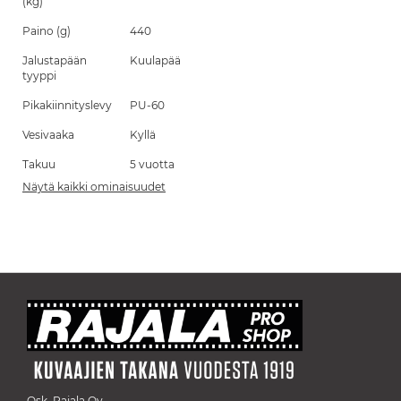
(kg)
Paino (g)
440
Jalustapään
Kuulapää
tyyppi
Pikakiinnityslevy
PU-60
Vesivaaka
Kyllä
Takuu
5 vuotta
Näytä kaikki ominaisuudet
Osk. Rajala Oy