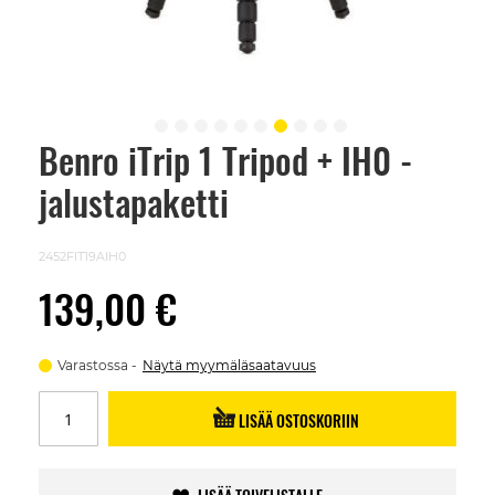
Benro iTrip 1 Tripod + IH0 -
Skip
to
jalustapaketti
the
beginning
of
the
2452FIT19AIH0
images
gallery
139,00 €
Varastossa
Näytä myymäläsaatavuus
LISÄÄ OSTOSKORIIN