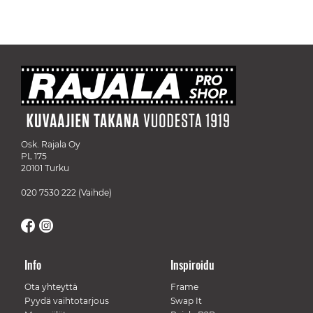
Osk. Rajala Oy
PL 175
20101 Turku
020 7530 222
(Vaihde)
Info
Inspiroidu
Ota yhteyttä
Frame
Pyydä vaihtotarjous
Swap It