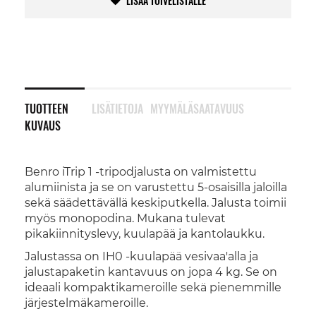
LISÄÄ TOIVELISTALLE
TUOTTEEN
LISÄTIETOJA
MYYMÄLÄSAATAVUUS
KUVAUS
Benro iTrip 1 -tripodjalusta on valmistettu
alumiinista ja se on varustettu 5-osaisilla jaloilla
sekä säädettävällä keskiputkella. Jalusta toimii
myös monopodina. Mukana tulevat
pikakiinnityslevy, kuulapää ja kantolaukku.
Jalustassa on IH0 -kuulapää vesivaa'alla ja
jalustapaketin kantavuus on jopa 4 kg. Se on
ideaali kompaktikameroille sekä pienemmille
järjestelmäkameroille.