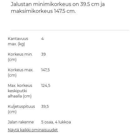
Jalustan minimikorkeus on 39.5 cm ja
maksimikorkeus 147.5 cm.
Kantavuus
4
max. (kg)
Korkeus min.
39
(cm)
Korkeus max.
147,5
(cm)
Max. korkeus
124,5
keskiputki
alhaalla (cm)
Kuljetuspituus
39,5
(cm)
Jalan rakenne
5 osaa, 4 lukkoa
Näytä kaikki ominaisuudet