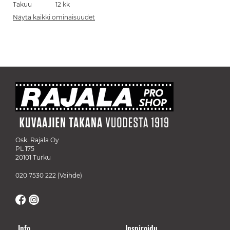
Takuu
12 kk
Näytä kaikki ominaisuudet
Osk. Rajala Oy
PL 175
20101 Turku
020 7530 222
(Vaihde)
Info
Inspiroidu