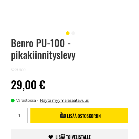
Benro PU-100 -
Skip
to
pikakiinnityslevy
the
beginning
of
the
52PU100
images
gallery
29,00 €
Varastossa
Näytä myymäläsaatavuus
LISÄÄ OSTOSKORIIN
LISÄÄ TOIVELISTALLE