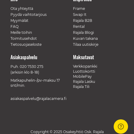
Ota yhteyttä
Frame
Pyydä vaihtotarjous
Swap It
Myymälät
Rajala B2B
FAQ
Rental
Meille töihin
Rajala Blogi
Toimitusehdot
Kuvan takana
Tietosuojaseloste
Tilaa uutiskirje
Asiakaspalvelu
Maksutavat
Verkkopankki
Puh.
020 7530 275
Luottokortti
(arkisin klo 8-18)
MobilePay
Matkapuhelin-/pv-maksu 17
Rajala Lasku
snt/min.
Rajala Tili
asiakaspalvelu@rajalacamera.fi
Copyright © 2025 Osakeyhtiö Osk. Rajala