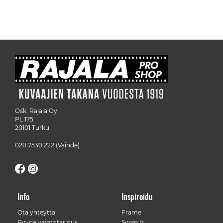
Osk. Rajala Oy
PL 175
20101 Turku
020 7530 222
(Vaihde)
Info
Inspiroidu
Ota yhteyttä
Frame
Pyydä vaihtotarjous
Swap It