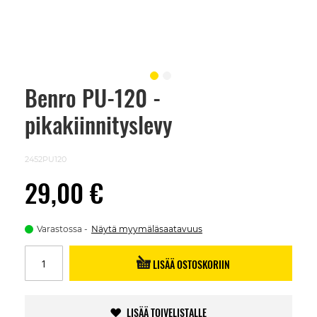
Benro PU-120 -
Skip
to
pikakiinnityslevy
the
beginning
of
the
2452PU120
images
gallery
29,00 €
Varastossa
Näytä myymäläsaatavuus
LISÄÄ OSTOSKORIIN
LISÄÄ TOIVELISTALLE