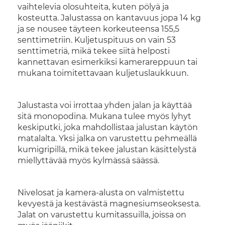
vaihtelevia olosuhteita, kuten pölyä ja
kosteutta. Jalustassa on kantavuus jopa 14 kg
ja se nousee täyteen korkeuteensa 155,5
senttimetriin. Kuljetuspituus on vain 53
senttimetriä, mikä tekee siitä helposti
kannettavan esimerkiksi kamerareppuun tai
mukana toimitettavaan kuljetuslaukkuun.
Jalustasta voi irrottaa yhden jalan ja käyttää
sitä monopodina. Mukana tulee myös lyhyt
keskiputki, joka mahdollistaa jalustan käytön
matalalta. Yksi jalka on varustettu pehmeällä
kumigripillä, mikä tekee jalustan käsittelystä
miellyttävää myös kylmässä säässä.
Nivelosat ja kamera-alusta on valmistettu
kevyestä ja kestävästä magnesiumseoksesta.
Jalat on varustettu kumitassuilla, joissa on