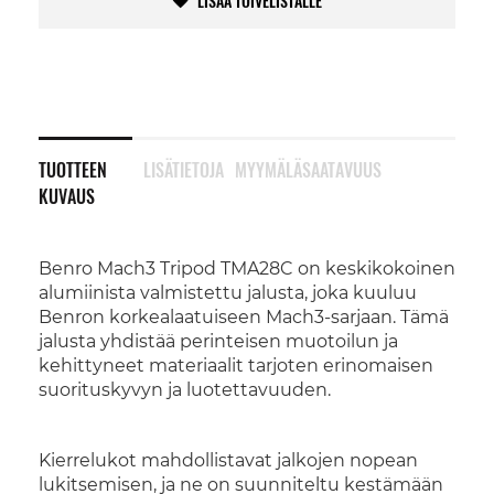
LISÄÄ TOIVELISTALLE
TUOTTEEN
LISÄTIETOJA
MYYMÄLÄSAATAVUUS
KUVAUS
Benro Mach3 Tripod TMA28C on keskikokoinen
alumiinista valmistettu jalusta, joka kuuluu
Benron korkealaatuiseen Mach3-sarjaan. Tämä
jalusta yhdistää perinteisen muotoilun ja
kehittyneet materiaalit tarjoten erinomaisen
suorituskyvyn ja luotettavuuden.
Kierrelukot mahdollistavat jalkojen nopean
lukitsemisen, ja ne on suunniteltu kestämään