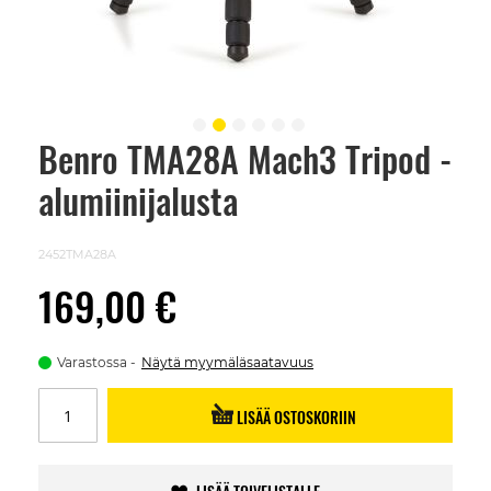
Benro TMA28A Mach3 Tripod -
Skip
to
alumiinijalusta
the
beginning
of
the
2452TMA28A
images
gallery
169,00 €
Varastossa
Näytä myymäläsaatavuus
LISÄÄ OSTOSKORIIN