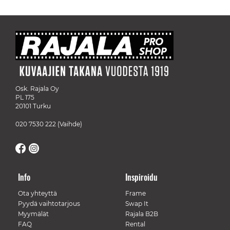
Osk. Rajala Oy
PL 175
20101 Turku
020 7530 222
(Vaihde)
Info
Inspiroidu
Ota yhteyttä
Frame
Pyydä vaihtotarjous
Swap It
Myymälät
Rajala B2B
FAQ
Rental