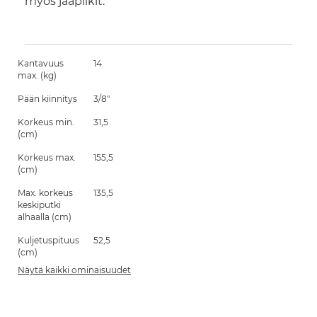
myös jääpiikit.
Kantavuus
14
max. (kg)
Pään kiinnitys
3/8"
Korkeus min.
31,5
(cm)
Korkeus max.
155,5
(cm)
Max. korkeus
135,5
keskiputki
alhaalla (cm)
Kuljetuspituus
52,5
(cm)
Näytä kaikki ominaisuudet