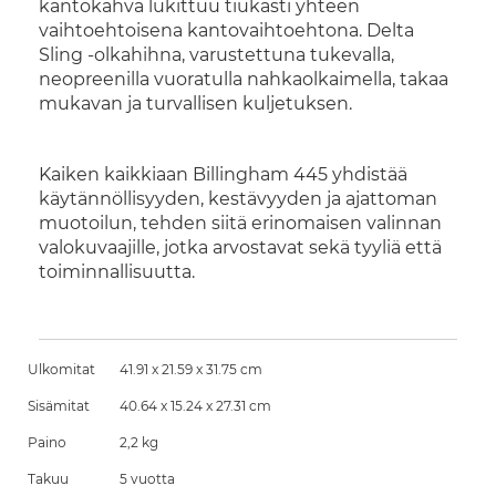
kantokahva lukittuu tiukasti yhteen
vaihtoehtoisena kantovaihtoehtona. Delta
Sling -olkahihna, varustettuna tukevalla,
neopreenilla vuoratulla nahkaolkaimella, takaa
mukavan ja turvallisen kuljetuksen.
Kaiken kaikkiaan Billingham 445 yhdistää
käytännöllisyyden, kestävyyden ja ajattoman
muotoilun, tehden siitä erinomaisen valinnan
valokuvaajille, jotka arvostavat sekä tyyliä että
toiminnallisuutta.
Ulkomitat
41.91 x 21.59 x 31.75 cm
Sisämitat
40.64 x 15.24 x 27.31 cm
Paino
2,2 kg
Takuu
5 vuotta