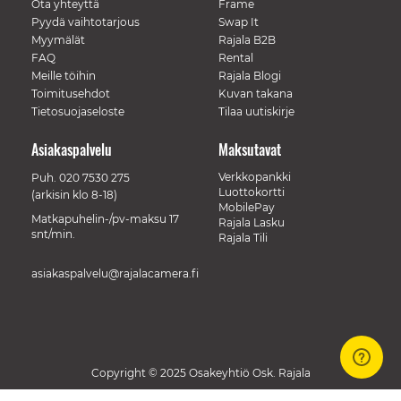
Ota yhteyttä
Frame
Pyydä vaihtotarjous
Swap It
Myymälät
Rajala B2B
FAQ
Rental
Meille töihin
Rajala Blogi
Toimitusehdot
Kuvan takana
Tietosuojaseloste
Tilaa uutiskirje
Asiakaspalvelu
Maksutavat
Verkkopankki
Puh.
020 7530 275
Luottokortti
(arkisin klo 8-18)
MobilePay
Matkapuhelin-/pv-maksu 17
Rajala Lasku
snt/min.
Rajala Tili
asiakaspalvelu@rajalacamera.fi
Copyright © 2025 Osakeyhtiö Osk. Rajala
// Track a page view, by UPI