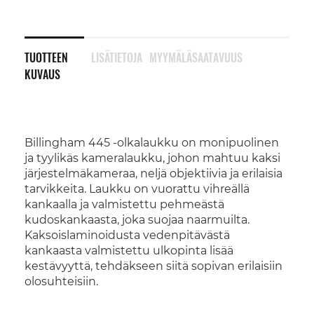
TUOTTEEN
LISÄTIETOJA
MYYMÄLÄSAATAVUUS
KUVAUS
Billingham 445 -olkalaukku on monipuolinen
ja tyylikäs kameralaukku, johon mahtuu kaksi
järjestelmäkameraa, neljä objektiivia ja erilaisia
tarvikkeita. Laukku on vuorattu vihreällä
kankaalla ja valmistettu pehmeästä
kudoskankaasta, joka suojaa naarmuilta.
Kaksoislaminoidusta vedenpitävästä
kankaasta valmistettu ulkopinta lisää
kestävyyttä, tehdäkseen siitä sopivan erilaisiin
olosuhteisiin.