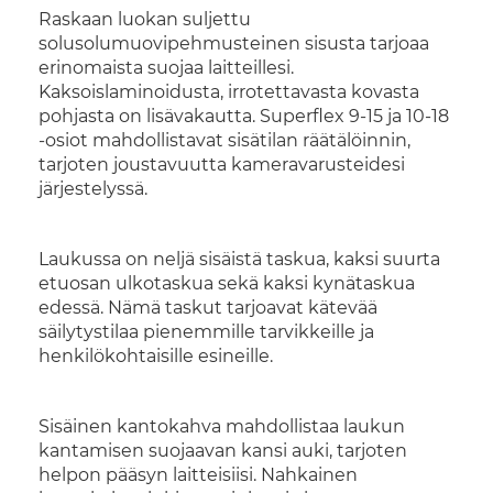
Raskaan luokan suljettu
solusolumuovipehmusteinen sisusta tarjoaa
erinomaista suojaa laitteillesi.
Kaksoislaminoidusta, irrotettavasta kovasta
pohjasta on lisävakautta. Superflex 9-15 ja 10-18
-osiot mahdollistavat sisätilan räätälöinnin,
tarjoten joustavuutta kameravarusteidesi
järjestelyssä.
Laukussa on neljä sisäistä taskua, kaksi suurta
etuosan ulkotaskua sekä kaksi kynätaskua
edessä. Nämä taskut tarjoavat kätevää
säilytystilaa pienemmille tarvikkeille ja
henkilökohtaisille esineille.
Sisäinen kantokahva mahdollistaa laukun
kantamisen suojaavan kansi auki, tarjoten
helpon pääsyn laitteisiisi. Nahkainen