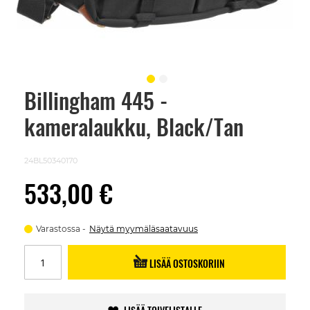
Billingham 445 -
Skip
to
kameralaukku, Black/Tan
the
beginning
of
the
24BL50340170
images
gallery
533,00 €
Varastossa
Näytä myymäläsaatavuus
LISÄÄ OSTOSKORIIN