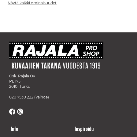
Näytä kaikki ominaisuudet
Osk. Rajala Oy
PL 175
20101 Turku
020 7530 222
(Vaihde)
Info
Inspiroidu