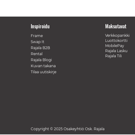
Inspiroidu
Maksutavat
Verkkopankki
Frame
Luottokortti
Swap It
MobilePay
Rajala B2B
Rajala Lasku
Rental
Rajala Tili
Rajala Blogi
Kuvan takana
Tilaa uutiskirje
Copyright © 2025 Osakeyhtiö Osk. Rajala