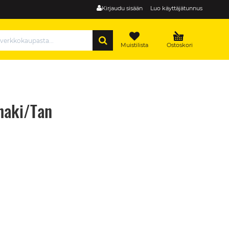
Kirjaudu sisään
Luo käyttäjätunnus
HAE
Muistilista
Ostoskori
haki/Tan