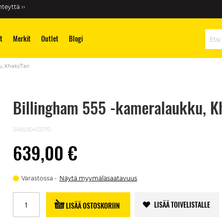
teyttä ››
t
Merkit
Outlet
Blogi
Hae
, Khaki/Tan
Billingham 555 -kameralaukku, K
24BL50413370
639,00 €
Varastossa
Näytä myymäläsaatavuus
LISÄÄ TOIVELISTALLE
LISÄÄ OSTOSKORIIN