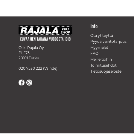
Info
Ota yhteyttä
Pyydä vaihtotarjous
Myymälät
Osk. Rajala Oy
PL 175
FAQ
20101 Turku
Meille töihin
Toimitusehdot
020 7530 222
(Vaihde)
Tietosuojaseloste