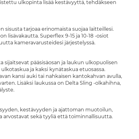
stettu ulkopinta lisää kestävyyttä, tehdäkseen
susta tarjoaa erinomaista suojaa laitteillesi.
n lisävakautta. Superflex 9-15 ja 10-18 -osiot
vuutta kameravarusteidesi järjestelyssä.
ka sijaitsevat pääsisäosan ja laukun ulkopuolisen
n ulkotaskua ja kaksi kynätaskua etuosassa.
avan kansi auki tai nahkaisen kantokahvan avulla,
varten. Lisäksi laukussa on Delta Sling -olkahihna,
lyste.
isyyden, kestävyyden ja ajattoman muotoilun,
a arvostavat sekä tyyliä että toiminnallisuutta.