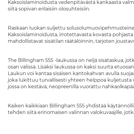
Kaksoislaminoidusta vedenpitävästä kankaasta valmi
siitä sopivan erilaisiin olosuhteisiin.
Raskaan luokan suljettu solusolumuovipehmusteinen si
Kaksoislaminoidusta, irrotettavasta kovasta pohjasta o
mahdollistavat sisätilan räätälöinnin, tarjoten jousta
The Billingham 555 -laukussa on neljä sisätaskua, jot
osan välissä. Lisäksi laukussa on kaksi suurta etuosa
Laukun voi kantaa sisäisen kantokahvan avulla suoja
joka lukittuu turvallisesti yhteen helppoa kuljetusta 
jossa on kestävä, neopreenilla vuorattu nahkaolkapää
Kaiken kaikkiaan Billingham 555 yhdistää käytännöll
tehden siitä erinomaisen valinnan valokuvaajille, jotk