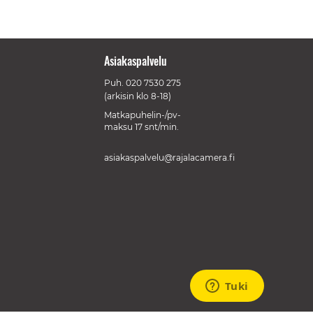
Asiakaspalvelu
Puh.
020 7530 275
(arkisin klo 8-18)
Matkapuhelin-/pv-
maksu 17 snt/min.
asiakaspalvelu@rajalacamera.fi