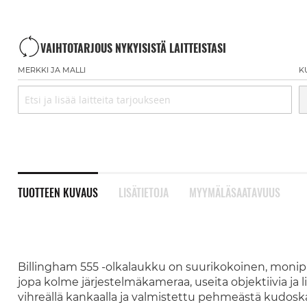
VAIHTOTARJOUS NYKYISISTÄ LAITTEISTASI
MERKKI JA MALLI
K
TUOTTEEN KUVAUS
LISÄTIETOJA
MYYMÄLÄSAATAVUUS
Billingham 555 -olkalaukku on suurikokoinen, monip
jopa kolme järjestelmäkameraa, useita objektiivia ja li
vihreällä kankaalla ja valmistettu pehmeästä kudoska