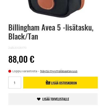
Billingham Avea 5 -lisätasku,
Skip
to
Black/Tan
the
beginning
of
the
24BL50030170
images
gallery
88,00 €
Loppu varastosta
Näytä myymäläsaatavuus
LISÄÄ OSTOSKORIIN
LISÄÄ TOIVELISTALLE