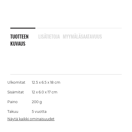
TUOTTEEN
LISÄTIETOJA
MYYMÄLÄSAATAVUUS
KUVAUS
Ulkomitat
12.5 x 6.5 x 18 cm
Sisämitat
12 x 6.0 x 17 cm
Paino
200 g
Takuu
5 vuotta
Näytä kaikki ominaisuudet