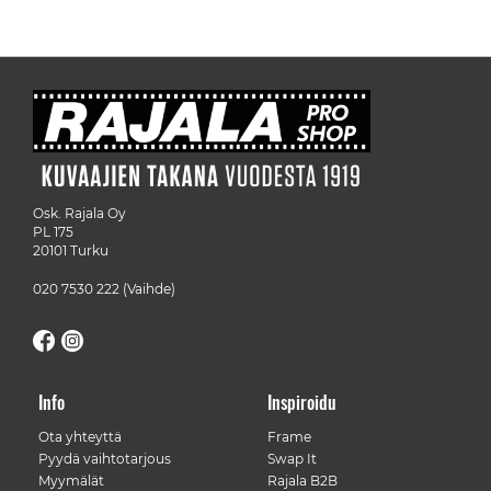
Osk. Rajala Oy
PL 175
20101 Turku
020 7530 222
(Vaihde)
Info
Inspiroidu
Ota yhteyttä
Frame
Pyydä vaihtotarjous
Swap It
Myymälät
Rajala B2B