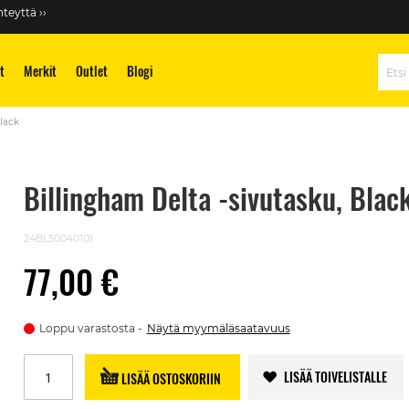
teyttä ››
t
Merkit
Outlet
Blogi
Hae
Black
Billingham Delta -sivutasku, Blac
24BL50040101
77,00 €
Loppu varastosta
Näytä myymäläsaatavuus
LISÄÄ TOIVELISTALLE
LISÄÄ OSTOSKORIIN