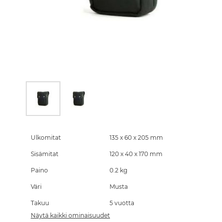
Skip
to
the
Ulkomitat
135 x 60 x 205 mm
beginning
Sisämitat
120 x 40 x 170 mm
of
the
Paino
0.2 kg
images
gallery
Väri
Musta
Takuu
5 vuotta
Näytä kaikki ominaisuudet