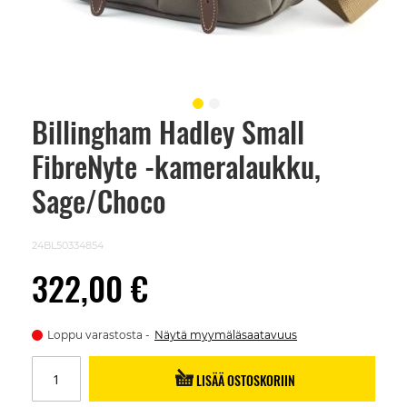
Billingham Hadley Small
Skip
to
FibreNyte -kameralaukku,
the
beginning
of
Sage/Choco
the
images
gallery
24BL50334854
322,00 €
Loppu varastosta
Näytä myymäläsaatavuus
LISÄÄ OSTOSKORIIN