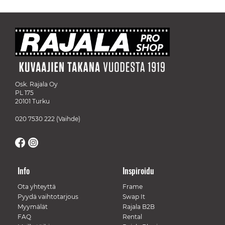
Osk. Rajala Oy
PL 175
20101 Turku
020 7530 222
(Vaihde)
Info
Inspiroidu
Ota yhteyttä
Frame
Pyydä vaihtotarjous
Swap It
Myymälät
Rajala B2B
FAQ
Rental