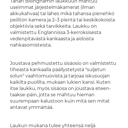
Tähän Billinghamin laukkuun mahtuu
useimmat järjestelmäkamerat (ilman
akkukahvaa) tai lähes mikä tahansa pienehkö
peilitön kamera ja 2–3 pientä tai keskikokoista
objektiivia sekä tarvikkeita. Laukku on
valmistettu Englannissa 3-kerroksisesta
vedenpitävästä kankaasta ja aidoista
nahkasomisteista.
Joustava pehmustettu sisäosio on valmistettu
tiheästä kankaalla päällystetystä "suljetun
solun" vaahtomuovista ja tarjoaa iskusuojan
kaikilta puolilta, mukaan lukien kansi. Kuten
itse laukku, myös sisäosa on joustava eteen-
taakse-päin, jotta se mahtuu hieman
suurempaan kalustoon kuin mitä sen mitat
antavat ymmärtää.
Laukun mukana tulee yhteensä neljä