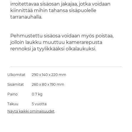
irroitettavaa sisäosan jakajaa, jotka voidaan
kiinnittää mihin tahansa sisäpuolelle
tarranauhalla.
Pehmustettu sisäosa voidaan myös poistaa,
jolloin laukku muuttuu kamerarepusta
rennoksi ja tyylikkääksi olkalaukuksi.
Ulkomitat
290 x 140 x 220 mm
Sisämitat
260 x 80 x 190 mm
Paino
0.7 kg
Takuu
5 vuotta
Näytä kaikki ominaisuudet