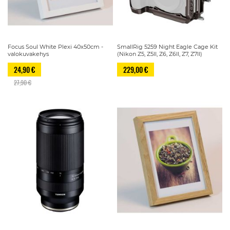
Focus Soul White Plexi 40x50cm -
SmallRig 5259 Night Eagle Cage Kit
valokuvakehys
(Nikon Z5, Z5II, Z6, Z6II, Z7, Z7II)
24,90 €
229,00 €
27,90 €