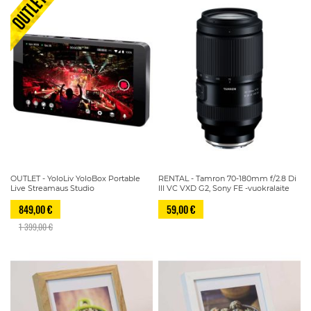
OUTLET - YoloLiv YoloBox Portable
RENTAL - Tamron 70-180mm f/2.8 Di
Live Streamaus Studio
III VC VXD G2, Sony FE -vuokralaite
849,00 €
59,00 €
1 399,00 €