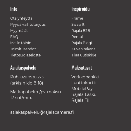
Info
Inspiroidu
Ota yhteyttä
Frame
Pyydä vaihtotarjous
Swap It
Myymälät
Rajala B2B
FAQ
Rental
Meille töihin
Rajala Blogi
Toimitusehdot
Kuvan takana
Tietosuojaseloste
Tilaa uutiskirje
Asiakaspalvelu
Maksutavat
Puh.
Verkkopankki
020 7530 275
Luottokortti
(arkisin klo 8-18)
MobilePay
Matkapuhelin-/pv-maksu
Rajala Lasku
17 snt/min.
Rajala Tili
asiakaspalvelu@rajalacamera.fi