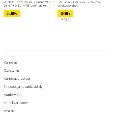
RENTAL - Tamron 70-300mm f/4.5-6.3
Focus Soul Oak Plexi 30x40cm -
Di III RXD, Sony FE -vuokralaite
valokuvakehys
50,00 €
16,90 €
18,90 €
Sivu
Kamerat
Objektiivit
Kameravarusteet
Tulostus ja kuvankäsittely
Audio/Video
Mobiilivarusteet
Valaisu