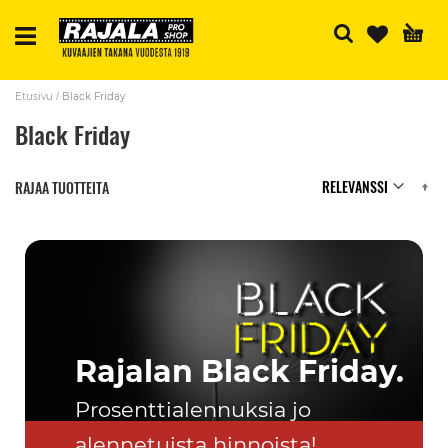
H
Etusivu
Black Friday
Black Friday
N
RAJAA TUOTTEITA
Rajalan Black Friday.
Prosenttialennuksia jo
alennetuista hinnoista!