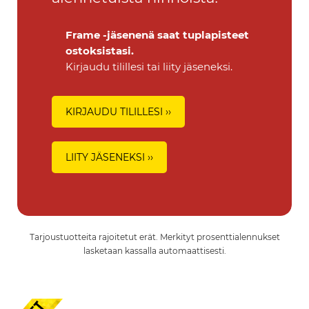
Frame -jäsenenä saat tuplapisteet
ostoksistasi.
Kirjaudu tilillesi tai liity jäseneksi.
KIRJAUDU TILILLESI ››
LIITY JÄSENEKSI ››
Tarjoustuotteita rajoitetut erät. Merkityt prosenttialennukset
lasketaan kassalla automaattisesti.