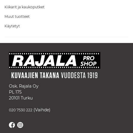
Kiikarit ja kaukoputket
Muut tuotteet
Käytetyt
Osk. Rajala Oy
PL 175
20101 Turku
(Vaihde)
020 7530 222