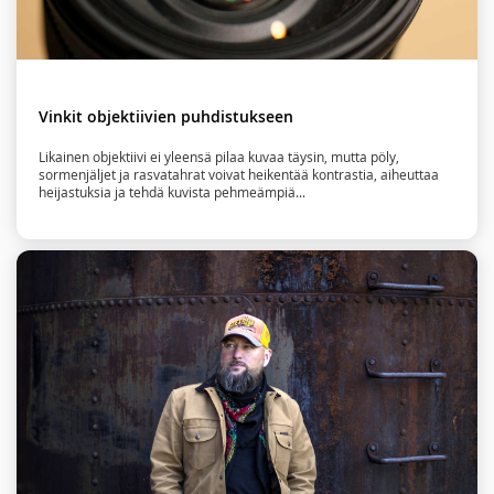
Vinkit objektiivien puhdistukseen
Likainen objektiivi ei yleensä pilaa kuvaa täysin, mutta pöly,
sormenjäljet ja rasvatahrat voivat heikentää kontrastia, aiheuttaa
heijastuksia ja tehdä kuvista pehmeämpiä...