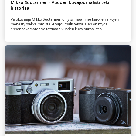
Mikko Suutarinen - Vuoden kuvajournalisti teki
historiaa
Valokuvaaja Mikko Suutarinen on yksi maamme kaikkien aikojen
menestyksekkäimmistä kuvajournalisteista. Hän on myös
ennennäkemätön voitettuaan Vuoden kuvajournalistin...