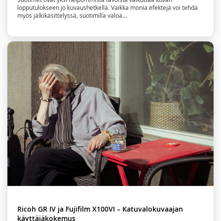
lopputulokseen jo kuvaushetkellä. Vaikka monia efektejä voi tehdä
myös jälkikäsittelyssä, suotimilla valoa...
Ricoh GR IV ja Fujifilm X100VI – Katuvalokuvaajan
käyttäjäkokemus