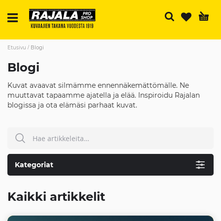
H
Etusivu
Blogi
Blogi
Kuvat avaavat silmämme ennennäkemättömälle. Ne
muuttavat tapaamme ajatella ja elää. Inspiroidu Rajalan
blogissa ja ota elämäsi parhaat kuvat.
Hae
HAE
Kategoriat
Kaikki artikkelit