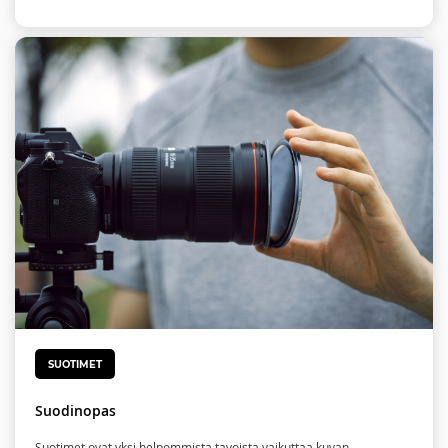
SUOTIMET
Suodinopas
Suotimet ovat yksi helpommista tavoista vaikuttaa kuvan