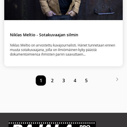
Niklas Meltio - Sotakuvaajan silmin
Niklas Meltio on arvostettu kuvajournalisti. Hänet tunnetaan ennen
muuta sotakuvaajana, jolla on ilmiömäinen kyky päästä
dokumentoimiensa ihmisten pariin saavuttaen...
Sivu
Siv
Seu
You're
Sivu
Sivu
Sivu
Sivu
1
2
3
4
5
currently
reading
page