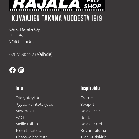
Osk. Rajala Oy
PL 175
20101 Turku
(Vaihde)
020 7530 222
Info
Inspiroidu
Ota yhteyttä
Frame
Pyydä vaihtotarjous
Swap It
Myymälät
Rajala B2B
FAQ
Rental
Meille töihin
Rajala Blogi
Toimitusehdot
Kuvan takana
Tietosuojaseloste
Tilaa uutiskirje