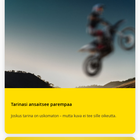
Tarinasi ansaitsee parempaa
Joskus tarina on uskomaton – mutta kuva ei tee sille oikeutta.