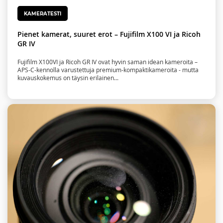
KAMERATESTI
Pienet kamerat, suuret erot – Fujifilm X100 VI ja Ricoh
GR IV
Fujifilm X100VI ja Ricoh GR IV ovat hyvin saman idean kameroita –
APS-C-kennolla varustettuja premium-kompaktikameroita - mutta
kuvauskokemus on täysin erilainen...