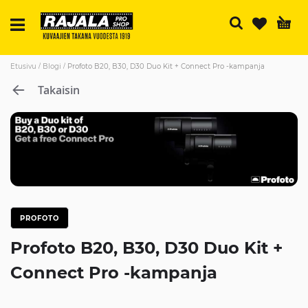
H
Etusivu
Blogi
Profoto B20, B30, D30 Duo Kit + Connect Pro -kampanja
Takaisin
PROFOTO
Profoto B20, B30, D30 Duo Kit +
Connect Pro -kampanja