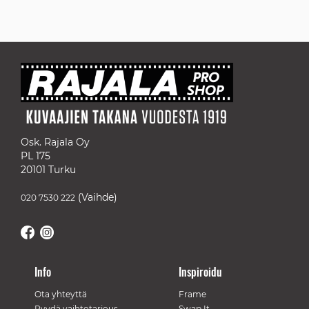
Osk. Rajala Oy
PL 175
20101 Turku
(Vaihde)
020 7530 222
Info
Inspiroidu
Ota yhteyttä
Frame
Pyydä vaihtotarjous
Swap It