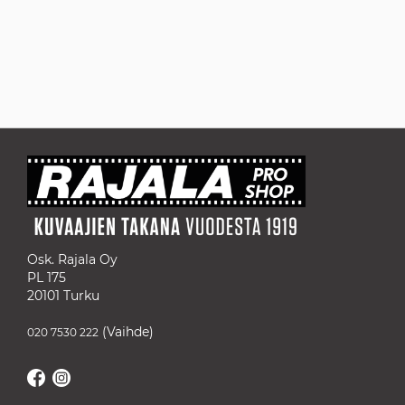
Osk. Rajala Oy
PL 175
20101 Turku
(Vaihde)
020 7530 222