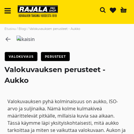
H
Etusivu
Blogi
Valokuvauksen perusteet - Aukko
Takaisin
VALOKUVAUS
PERUSTEET
Valokuvauksen perusteet -
Aukko
Valokuvauksen pyhä kolminaisuus on aukko, ISO-
arvo ja suljinaika. Nämä kolme kulmakiveä
määrittelevät pitkälle, millaisia kuvia saa aikaan.
Tässä käymme läpi yksityiskohtaisesti, mitä aukko
tarkoittaa ja miten se vaikuttaa valokuvaan. Aukon ja