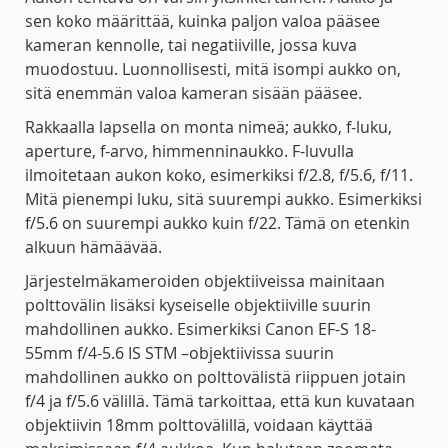
sen koko määrittää, kuinka paljon valoa pääsee
kameran kennolle, tai negatiiville, jossa kuva
muodostuu. Luonnollisesti, mitä isompi aukko on,
sitä enemmän valoa kameran sisään pääsee.
Rakkaalla lapsella on monta nimeä; aukko, f-luku,
aperture, f-arvo, himmenninaukko. F-luvulla
ilmoitetaan aukon koko, esimerkiksi f/2.8, f/5.6, f/11.
Mitä pienempi luku, sitä suurempi aukko. Esimerkiksi
f/5.6 on suurempi aukko kuin f/22. Tämä on etenkin
alkuun hämäävää.
Järjestelmäkameroiden objektiiveissa mainitaan
polttovälin lisäksi kyseiselle objektiiville suurin
mahdollinen aukko. Esimerkiksi Canon EF-S 18-
55mm f/4-5.6 IS STM –objektiivissa suurin
mahdollinen aukko on polttovälistä riippuen jotain
f/4 ja f/5.6 välillä. Tämä tarkoittaa, että kun kuvataan
objektiivin 18mm polttovälillä, voidaan käyttää