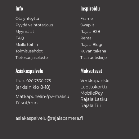
Info
Inspiroidu
Ota yhteyttä
Frame
Pyydä vaihtotarjous
Swap It
Myymälät
Rajala B2B
FAQ
Rental
Meille töihin
Rajala Blogi
Toimitusehdot
Kuvan takana
Tietosuojaseloste
Tilaa uutiskirje
Asiakaspalvelu
Maksutavat
Puh.
Verkkopankki
020 7530 275
Luottokortti
(arkisin klo 8-18)
MobilePay
Matkapuhelin-/pv-maksu
Rajala Lasku
17 snt/min.
Rajala Tili
asiakaspalvelu@rajalacamera.fi