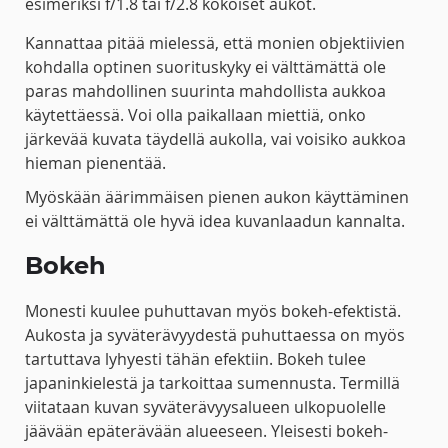
esimeriksi f/1.8 tai f/2.8 kokoiset aukot.
Kannattaa pitää mielessä, että monien objektiivien
kohdalla optinen suorituskyky ei välttämättä ole
paras mahdollinen suurinta mahdollista aukkoa
käytettäessä. Voi olla paikallaan miettiä, onko
järkevää kuvata täydellä aukolla, vai voisiko aukkoa
hieman pienentää.
Myöskään äärimmäisen pienen aukon käyttäminen
ei välttämättä ole hyvä idea kuvanlaadun kannalta.
Bokeh
Monesti kuulee puhuttavan myös bokeh-efektistä.
Aukosta ja syväterävyydestä puhuttaessa on myös
tartuttava lyhyesti tähän efektiin. Bokeh tulee
japaninkielestä ja tarkoittaa sumennusta. Termillä
viitataan kuvan syväterävyysalueen ulkopuolelle
jäävään epäterävään alueeseen. Yleisesti bokeh-