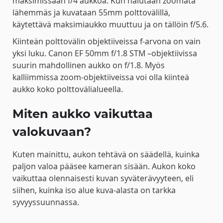
maksimissaan f/4 aukkoa. Kun halutaan zoomata
lähemmäs ja kuvataan 55mm polttovälillä,
käytettävä maksimiaukko muuttuu ja on tällöin f/5.6.
Kiinteän polttovälin objektiiveissa f-arvona on vain
yksi luku. Canon EF 50mm f/1.8 STM –objektiivissa
suurin mahdollinen aukko on f/1.8. Myös
kalliimmissa zoom-objektiiveissa voi olla kiinteä
aukko koko polttovälialueella.
Miten aukko vaikuttaa
valokuvaan?
Kuten mainittu, aukon tehtävä on säädellä, kuinka
paljon valoa pääsee kameran sisään. Aukon koko
vaikuttaa olennaisesti kuvan syväterävyyteen, eli
siihen, kuinka iso alue kuva-alasta on tarkka
syvyyssuunnassa.