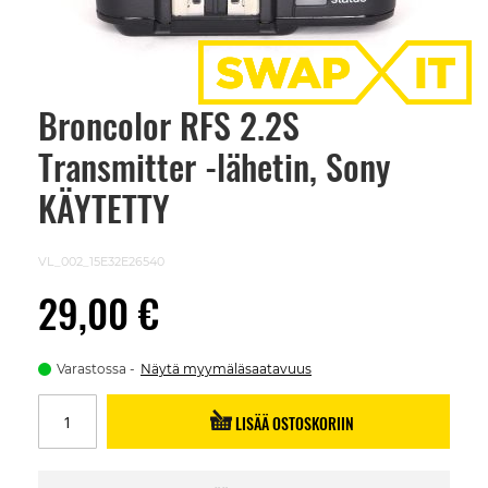
Broncolor RFS 2.2S
Skip
to
Transmitter -lähetin, Sony
the
beginning
of
KÄYTETTY
the
images
gallery
VL_002_15E32E26540
29,00 €
Varastossa
Näytä myymäläsaatavuus
LISÄÄ OSTOSKORIIN