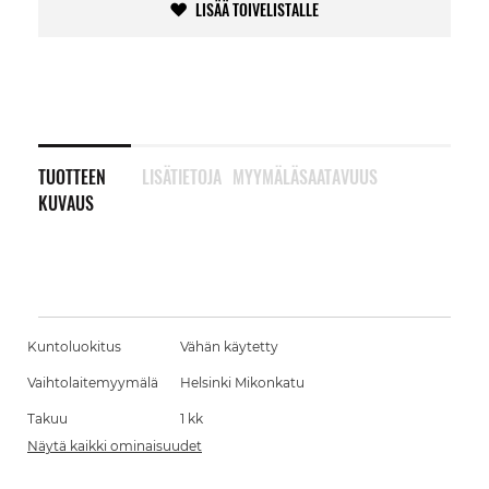
LISÄÄ TOIVELISTALLE
TUOTTEEN
LISÄTIETOJA
MYYMÄLÄSAATAVUUS
KUVAUS
Kuntoluokitus
Vähän käytetty
Vaihtolaitemyymälä
Helsinki Mikonkatu
Takuu
1 kk
Näytä kaikki ominaisuudet