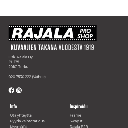
Osk. Rajala Oy
PL 175
20101 Turku
020 7530 222
(Vaihde)
Info
Inspiroidu
Ota yhteyttä
Frame
Pyydä vaihtotarjous
Swap It
Myymälät
Rajala B2B