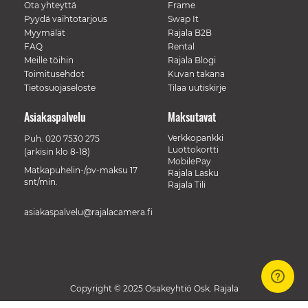
Ota yhteyttä
Frame
Pyydä vaihtotarjous
Swap It
Myymälät
Rajala B2B
FAQ
Rental
Meille töihin
Rajala Blogi
Toimitusehdot
Kuvan takana
Tietosuojaseloste
Tilaa uutiskirje
Asiakaspalvelu
Maksutavat
Verkkopankki
Puh.
020 7530 275
Luottokortti
(arkisin klo 8-18)
MobilePay
Matkapuhelin-/pv-maksu 17
Rajala Lasku
snt/min.
Rajala Tili
asiakaspalvelu@rajalacamera.fi
Copyright © 2025 Osakeyhtiö Osk. Rajala
// Track a page view, by UPI