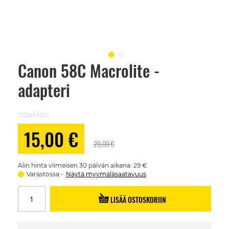
Canon 58C Macrolite -
Skip
to
adapteri
the
beginning
of
the
132365A001
images
gallery
Alennushinta
15,00 €
29,00 €
Alin hinta viimeisen 30 päivän aikana: 29 €
Varastossa
Näytä myymäläsaatavuus
LISÄÄ OSTOSKORIIN