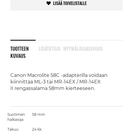
LISÄÄ TOIVELISTALLE
TUOTTEEN
LISÄTIETOJA
MYYMÄLÄSAATAVUUS
KUVAUS
Canon Macrolite 58C -adapterilla voidaan
kiinnittää ML-3 tai MR-14EX / MR-14EX
II rengassalama 58mm kierteeseen.
Suotimen
58 mm
halkaisija
Takuu
24 kk