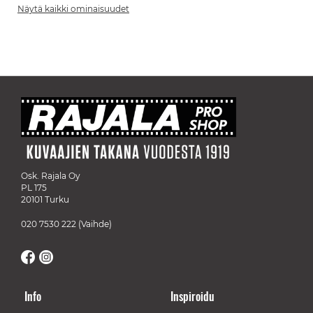
Näytä kaikki ominaisuudet
Osk. Rajala Oy
PL 175
20101 Turku
020 7530 222
(Vaihde)
Info
Inspiroidu