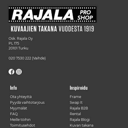
Osk. Rajala Oy
PL 175
20101 Turku
020 7530 222
(Vaihde)
Info
Inspiroidu
Ota yhteyttä
Frame
Pyydä vaihtotarjous
Swap It
Myymälät
Rajala B2B
FAQ
Rental
Meille töihin
Rajala Blogi
Toimitusehdot
Kuvan takana