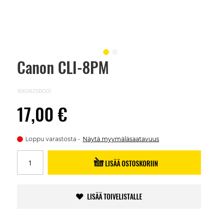
Canon CLI-8PM
Skip
to
the
beginning
1660625B001
of
the
17,00 €
images
gallery
Loppu varastosta
Näytä myymäläsaatavuus
LISÄÄ OSTOSKORIIN
LISÄÄ TOIVELISTALLE