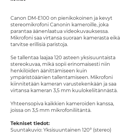
Canon DM-E100 on pienikokoinen ja kevyt
stereomikrofoni Canonin kameroille, joka
parantaa äänenlaatua videokuvauksessa.
Mikrofoni saa virtansa suoraan kamerasta eikä
tarvitse erillisiä paristoja.
Se tallentaa laajaa 120 asteen yksisuuntaista
stereokuvaa, mikä sopii erinomaisesti niin
henkilöiden äänittämiseen kuin
ympäristöäänien tallentamiseen. Mikrofoni
kiinnitetään kameran varustekenkään ja saa
virtansa kameran 3,5 mm kuulokeliitännästä.
Yhteensopiva kaikkien kameroiden kanssa,
joissa on 3,5 mm mikrofoniliitäntä.
Tekniset tiedot:
Suuntakuvio: Yksisuuntainen 120° (stereo)