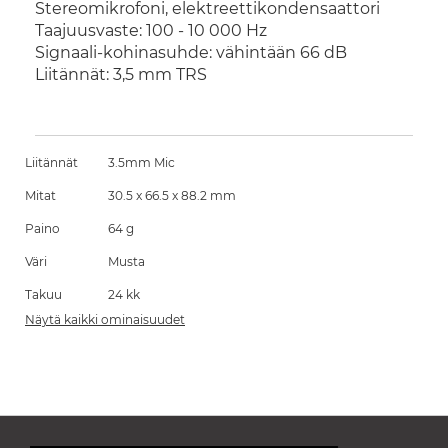
Stereomikrofoni, elektreettikondensaattori
Taajuusvaste: 100 - 10 000 Hz
Signaali-kohinasuhde: vähintään 66 dB
Liitännät: 3,5 mm TRS
Liitännät
3.5mm Mic
Mitat
30.5 x 66.5 x 88.2 mm
Paino
64 g
Väri
Musta
Takuu
24 kk
Näytä kaikki ominaisuudet