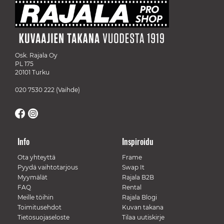
Osk. Rajala Oy
PL 175
20101 Turku
020 7530 222
(Vaihde)
Info
Inspiroidu
Ota yhteyttä
Frame
Pyydä vaihtotarjous
Swap It
Myymälät
Rajala B2B
FAQ
Rental
Meille töihin
Rajala Blogi
Toimitusehdot
Kuvan takana
Tietosuojaseloste
Tilaa uutiskirje