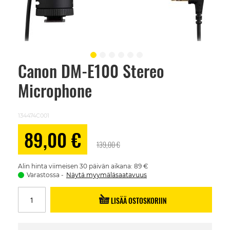
Canon DM-E100 Stereo
Skip
to
Microphone
the
beginning
of
the
134474C001
images
gallery
Alennushinta
89,00 €
139,00 €
Alin hinta viimeisen 30 päivän aikana: 89 €
Varastossa
Näytä myymäläsaatavuus
LISÄÄ OSTOSKORIIN