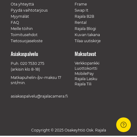
Ota yhteyttä
Frame
Pyydä vaihtotarjous
Swap It
Myymälät
Rajala B2B
FAQ
Rental
Meille töihin
Rajala Blogi
Toimitusehdot
Kuvan takana
Tietosuojaseloste
Tilaa uutiskirje
Asiakaspalvelu
Maksutavat
Verkkopankki
Puh.
020 7530 275
Luottokortti
(arkisin klo 8-18)
MobilePay
Matkapuhelin-/pv-maksu 17
Rajala Lasku
snt/min.
Rajala Tili
asiakaspalvelu@rajalacamera.fi
Copyright © 2025 Osakeyhtiö Osk. Rajala