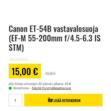
Canon ET-54B vastavalosuoja
Skip
to
(EF-M 55-200mm f/4.5-6.3 IS
the
beginning
of
STM)
the
images
gallery
139527B001AA
Alennushinta
15,00 €
29,00 €
Alin hinta viimeisen 30 päivän aikana: 29 €
Varastossa
Näytä myymäläsaatavuus
LISÄÄ OSTOSKORIIN