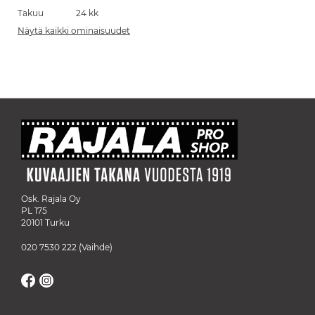
Takuu
24 kk
Näytä kaikki ominaisuudet
Osk. Rajala Oy
PL 175
20101 Turku
020 7530 222
(Vaihde)