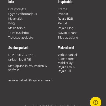
Info
Inspiroidu
Ota yhteyttä
Frame
Pyydä vaihtotarjous
Swap It
Myymälät
Rajala B2B
FAQ
Rental
Meille töihin
Rajala Blogi
Toimitusehdot
Kuvan takana
Tietosuojaseloste
Tilaa uutiskirje
Asiakaspalvelu
Maksutavat
Verkkopankki
Puh.
020 7530 275
Luottokortti
(arkisin klo 8-18)
MobilePay
Matkapuhelin-/pv-maksu 17
Rajala Lasku
snt/min.
Rajala Tili
asiakaspalvelu@rajalacamera.fi