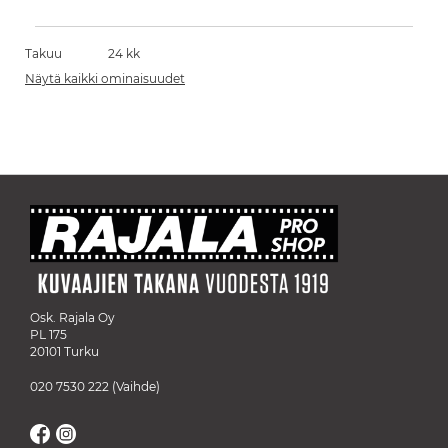
Takuu
24 kk
Näytä kaikki ominaisuudet
Osk. Rajala Oy
PL 175
20101 Turku
020 7530 222
(Vaihde)