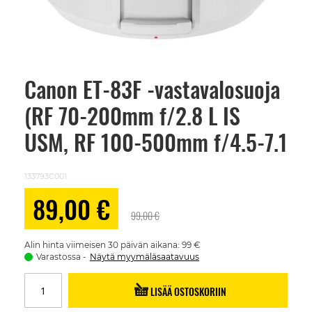
Canon ET-83F -vastavalosuoja
Skip
to
(RF 70-200mm f/2.8 L IS
the
beginning
of
USM, RF 100-500mm f/4.5-7.1
the
images
gallery
133793C001
Alennushinta
89,00 €
99,00 €
Alin hinta viimeisen 30 päivän aikana: 99 €
Varastossa
Näytä myymäläsaatavuus
LISÄÄ OSTOSKORIIN