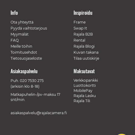
Info
Inspiroidu
Ota yhteyttä
Frame
Pyydä vaihtotarjous
Swap It
Myymälät
Rajala B2B
FAQ
Rental
Meille töihin
Rajala Blogi
Toimitusehdot
Kuvan takana
Tietosuojaseloste
Tilaa uutiskirje
Asiakaspalvelu
Maksutavat
Verkkopankki
Puh.
020 7530 275
Luottokortti
(arkisin klo 8-18)
MobilePay
Matkapuhelin-/pv-maksu 17
Rajala Lasku
snt/min.
Rajala Tili
asiakaspalvelu@rajalacamera.fi