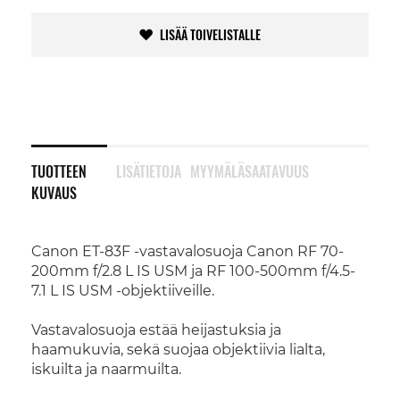
LISÄÄ TOIVELISTALLE
TUOTTEEN
LISÄTIETOJA
MYYMÄLÄSAATAVUUS
KUVAUS
Canon ET-83F -vastavalosuoja Canon RF 70-
200mm f/2.8 L IS USM ja RF 100-500mm f/4.5-
7.1 L IS USM -objektiiveille.
Vastavalosuoja estää heijastuksia ja
haamukuvia, sekä suojaa objektiivia lialta,
iskuilta ja naarmuilta.