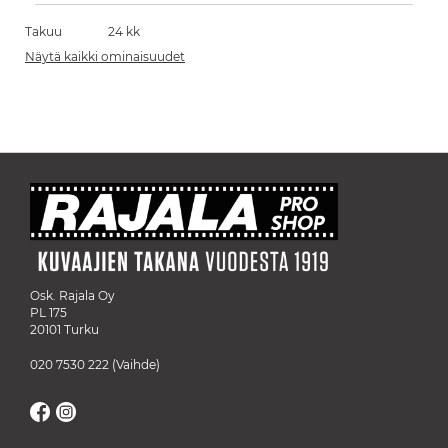
Takuu
24 kk
Näytä kaikki ominaisuudet
Osk. Rajala Oy
PL 175
20101 Turku
020 7530 222
(Vaihde)