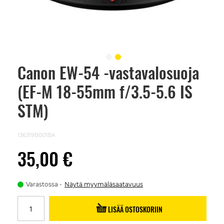
Canon EW-54 -vastavalosuoja
Skip
to
(EF-M 18-55mm f/3.5-5.6 IS
the
beginning
of
STM)
the
images
gallery
136319B001BA
35,00 €
Varastossa
Näytä myymäläsaatavuus
LISÄÄ OSTOSKORIIN