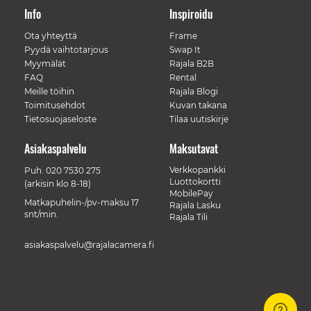
Info
Inspiroidu
Ota yhteyttä
Frame
Pyydä vaihtotarjous
Swap It
Myymälät
Rajala B2B
FAQ
Rental
Meille töihin
Rajala Blogi
Toimitusehdot
Kuvan takana
Tietosuojaseloste
Tilaa uutiskirje
Asiakaspalvelu
Maksutavat
Verkkopankki
Puh.
020 7530 275
Luottokortti
(arkisin klo 8-18)
MobilePay
Matkapuhelin-/pv-maksu 17
Rajala Lasku
snt/min.
Rajala Tili
asiakaspalvelu@rajalacamera.fi